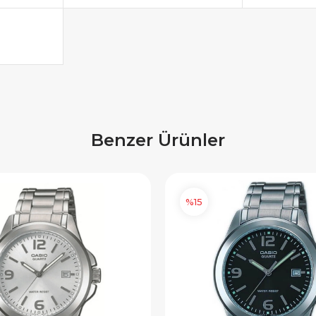
SAT500
FIRSAT1000
OPYALA
KOPYALA
Benzer Ürünler
%15