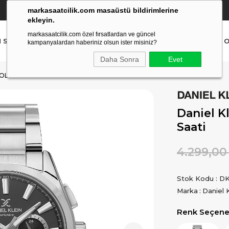
markasaatcilik.com masaüstü bildirimlerine
YETKİLİ SATICI
(Ücretsiz Kargo Ve İade)
ekleyin.
markasaatcilik.com özel fırsatlardan ve güncel
N SAAT
ERKEK SAAT
AKILLI SAAT
ÇOCUK SAAT
O
kampanyalardan haberiniz olsun ister misiniz?
Daha Sonra
Evet
KOL SAATI
Daniel K
Saati
4.299,00
Stok Kodu
DK
Marka
:
Daniel 
Renk Seçenek