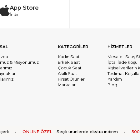
App Store
İndir
SAL
KATEGORİLER
HİZMETLER
ızda
Kadın Saat
Mesafeli Satış 
umuz & Misyonumuz
Erkek Saat
İptal İade koşull
larımız
Çocuk Saat
Kişisel verileri
aynakları
Akıllı Saat
Teslimat Koşullar
arımız
Fırsat Ürünler
Yardım
Markalar
Blog
li
•
ONLINE ÖZEL
Seçili ürünlerde ekstra indirim
•
500 T