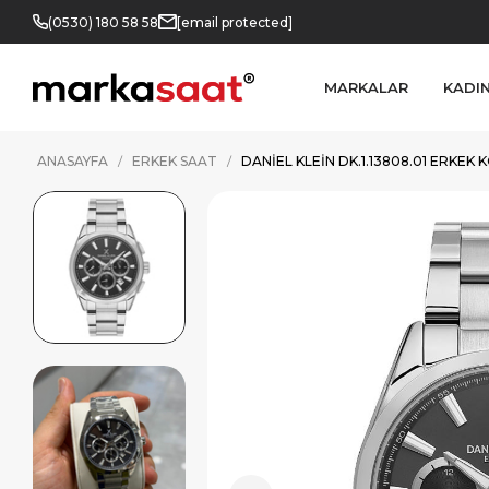
(0530) 180 58 58
[email protected]
MARKALAR
KADI
ANASAYFA
ERKEK SAAT
DANIEL KLEIN DK.1.13808.01 ERKEK 