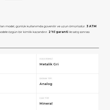
tılan model, günlük kullanımda güvenilir ve uzun ömürlüdür.
3 ATM
odele özgün bir kimlik kazandırır.
2 Yıl garanti
ile satış sonrası
KASA RENGI
Metalik Gri
EKRAN TIPI
Analog
CAM TIPI
Mineral