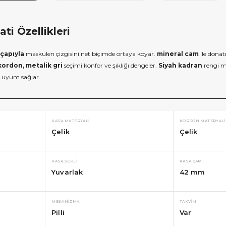
ti Özellikleri
çapıyla
maskulen çizgisini net biçimde ortaya koyar.
mineral cam
ile dona
kordon, metalik gri
seçimi konfor ve şıklığı dengeler.
Siyah kadran
rengi m
a uyum sağlar.
KASA MATERYALI
KORDON MATERYALI
Çelik
Çelik
KASA ŞEKLI
KASA ÇAPI
×
×
Yuvarlak
42 mm
E İNDİRİM
SEPETTE İNDİRİM
lışverişe özel 500tl
10000tl Üzeri Alışverişe özel
MEKANIZMA
TAKVIM
iye Çeki
1000tl Hediye Çeki
Pilli
Var