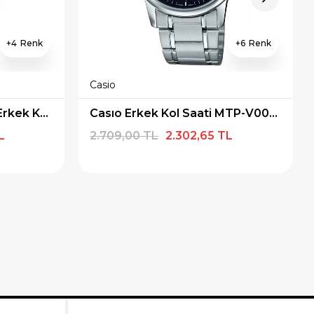
4
6
Casio
Casio MTP-1215A-1ADF Erkek Kol Saati
Casıo Erkek Kol Saati MTP-V002D-1BUDF
L
2.709,00 TL
2.302,65 TL