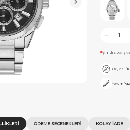
Ürün
Tükendi
Şimdi sipariş v
Orijinal Ü
Yorum Yaz
LLIKLERI
ÖDEME SEÇENEKLERI
KOLAY İADE