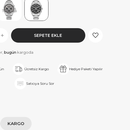
Ürün
Tükendi
er,
bugün
kargoda
rün
Ücretsiz Kargo
Hediye Paketi Yapılır
Satıcıya Soru Sor
KARGO