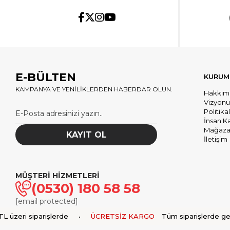
E-BÜLTEN
KURUM
KAMPANYA VE YENİLİKLERDEN HABERDAR OLUN.
Hakkım
Vizyon
Politika
İnsan K
Mağazal
KAYIT OL
İletişim
MÜŞTERİ HİZMETLERİ
(0530) 180 58 58
[email protected]
üzeri siparişlerde
•
ÜCRETSİZ KARGO
Tüm siparişlerde geçer