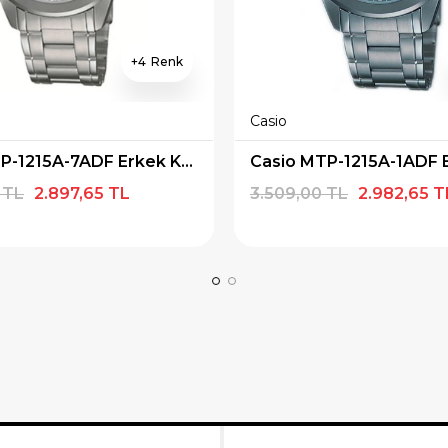
4
Casio
Casio MTP-1215A-7ADF Erkek Kol Saati
 TL
2.897,65 TL
3.509,00 TL
2.982,65 T