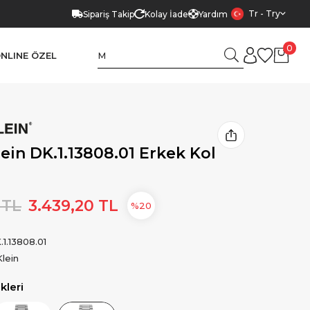
Tr - Try
Sipariş Takip
Kolay İade
Yardım
0
NLINE ÖZEL
lein DK.1.13808.01 Erkek Kol
 TL
3.439,20 TL
20
.1.13808.01
Klein
leri