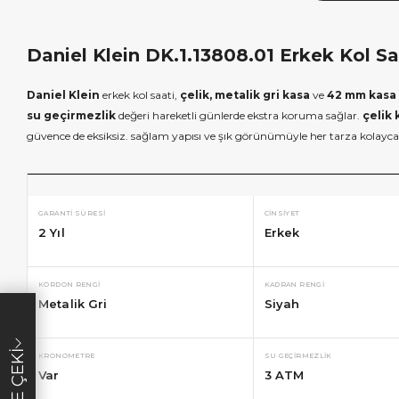
Daniel Klein DK.1.13808.01 Erkek Kol Saa
Daniel Klein
erkek kol saati,
çelik, metalik gri kasa
ve
42 mm kasa 
su geçirmezlik
değeri hareketli günlerde ekstra koruma sağlar.
çelik 
güvence de eksiksiz. sağlam yapısı ve şık görünümüyle her tarza kolayc
GARANTI SÜRESI
CINSIYET
2 Yıl
Erkek
KORDON RENGI
KADRAN RENGI
×
×
Metalik Gri
Siyah
İNDİRİM
SEPETTE İNDİRİM
SEPETT
ışverişe özel
20000tl Üzeri Alışverişe özel
5000tl Üzeri A
KRONOMETRE
SU GEÇIRMEZLIK
iye Çeki
2000tl Hediye Çeki
Hed
Var
3 ATM