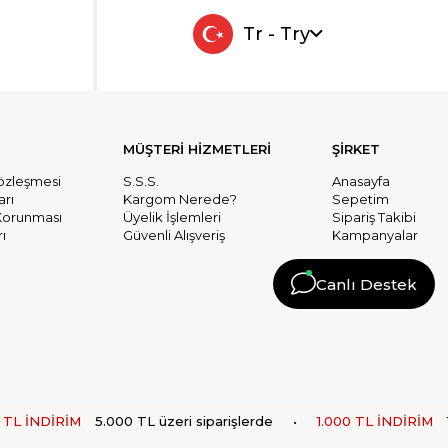
Tr - Try
MÜŞTERİ HİZMETLERİ
ŞİRKET
Sözleşmesi
S.S.S.
Anasayfa
arı
Kargom Nerede?
Sepetim
n Korunması
Üyelik İşlemleri
Sipariş Takibi
ı
Güvenli Alışveriş
Kampanyalar
Canlı Destek
L İNDİRİM
5.000 TL üzeri siparişlerde
•
1.000 TL İNDİRİM
10.