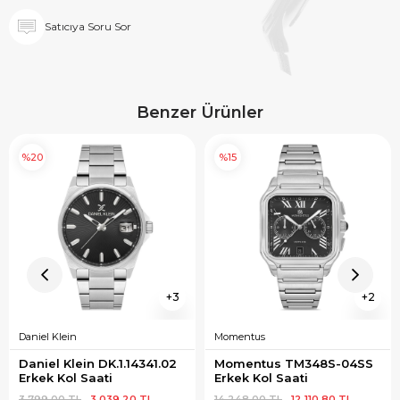
Satıcıya Soru Sor
Benzer Ürünler
%20
%15
3
2
Daniel Klein
Momentus
Daniel Klein DK.1.14341.02 
Momentus TM348S-04SS 
Erkek Kol Saati
Erkek Kol Saati
3.799,00 TL
3.039,20 TL
14.248,00 TL
12.110,80 TL