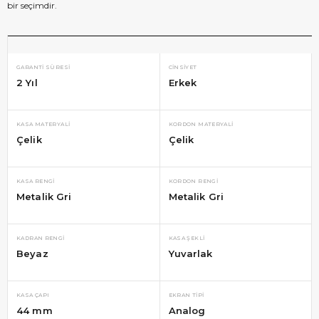
bir seçimdir.
GARANTI SÜRESI
CINSIYET
2 Yıl
Erkek
KASA MATERYALI
KORDON MATERYALI
Çelik
Çelik
KASA RENGI
KORDON RENGI
Metalik Gri
Metalik Gri
KADRAN RENGI
KASA ŞEKLI
Beyaz
Yuvarlak
KASA ÇAPI
EKRAN TIPI
44 mm
Analog