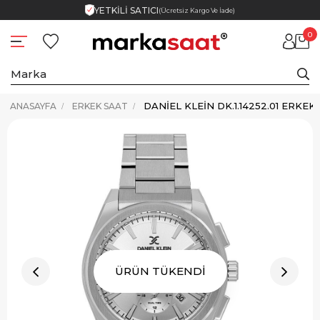
YETKİLİ SATICI
(Ücretsiz Kargo Ve İade)
0
DANIEL KLEIN DK.1.14252.01 ERKEK
ANASAYFA
ERKEK SAAT
ÜRÜN TÜKENDİ