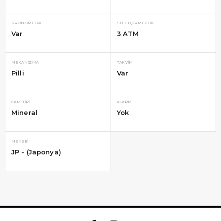
KRONOMETRE
SU GEÇIRMEZLIK
Var
3 ATM
MEKANIZMA
TAKVIM
Pilli
Var
CAM TIPI
ALARM
Mineral
Yok
MENŞEI
JP - (Japonya)