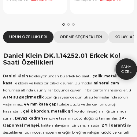
ÜRÜN ÖZELLIKLERI
ÖDEME SEÇENEKLERI
KOLAY İAD
×
SEPETTE İNDİRİM
SE
9.999 TL üzeri alışverişe özel
19.99
1.000 TL Hediye Çeki
2
Daniel Klein DK.1.14252.01 Erkek Kol
Saati Özellikleri
HEDIYE1000
HEDIYE
ÇEKI
Daniel Klein
koleksiyonundan bu erkek kol saati,
çelik, metalik gri
KOPYALA
kasa
ile iddialı ve kalıcı bir bileklik sunar. Bu model,
mineral cam
koruması altında uzun yıllar boyunca güvenilir bir performans sergiler.
3
ATM su geçirmezlik
özelliği sayesinde günlük su temaslarında sorun
yaşanmaz.
44 mm kasa çapı
bileğe güçlü ve dengeli bir duruş
kazandırır.
çelik kordon, metalik gri
konfor ile sağlamlığı bir arada
sunar.
Beyaz kadran
rengiyle tasarım bütünlüğünü tamamlar.
JP -
(Japonya) menşei
, kalite anlayışının bir yansımasıdır.
2 Yıl garanti
ile
desteklenen bu model, modern erkeğin bileğine yakışan güçlü ve kaliteli