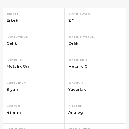
CINSIYET
GARANTI SÜRESI
Erkek
2 Yıl
KASA MATERYALI
KORDON MATERYALI
Çelik
Çelik
KASA RENGI
KORDON RENGI
Metalik Gri
Metalik Gri
KADRAN RENGI
KASA ŞEKLI
Siyah
Yuvarlak
KASA ÇAPI
EKRAN TIPI
43 mm
Analog