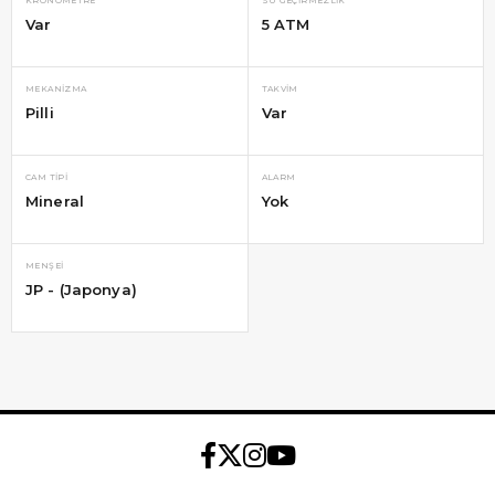
KRONOMETRE
SU GEÇIRMEZLIK
Var
5 ATM
MEKANIZMA
TAKVIM
Pilli
Var
CAM TIPI
ALARM
Mineral
Yok
MENŞEI
JP - (Japonya)