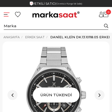
YETKİLİ SATICI
(Ücretsiz Kargo Ve İade)
0
DANIEL KLEIN DK.13.10118.05 ERKE
ANASAYFA
ERKEK SAAT
ÜRÜN TÜKENDİ