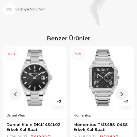
Satıcıya Soru Sor
Benzer Ürünler
%20
%15
3
2
Daniel Klein
Momentus
Daniel Klein DK.1.14341.02 
Momentus TM348S-04SS 
Erkek Kol Saati
Erkek Kol Saati
3.799,00 TL
3.039,20 TL
14.248,00 TL
12.110,80 TL