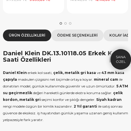
×
SEPETTE İNDİRİM
SE
ÜRÜN ÖZELLIKLERI
ÖDEME SEÇENEKLERI
KOLAY İAD
9.999 TL üzeri alışverişe özel
19.99
1.000 TL Hediye Çeki
2
Daniel Klein DK.13.10118.05 Erkek Kol
HEDIYE1000
HEDIYE
Saati Özellikleri
ÇEKI
KOPYALA
Daniel Klein
erkek kol saati,
çelik, metalik gri kasa
ve
43 mm kasa
çapıyla
maskulen çizgisini net biçimde ortaya koyar.
mineral cam
ile
donatılan model, günlük kullanımda güvenilir ve uzun ömürlüdür.
5 ATM
su geçirmezlik
değeri hareketli günlerde ekstra koruma sağlar.
çelik
kordon, metalik gri
seçimi konfor ve şıklığı dengeler.
Siyah kadran
rengi modele özgün bir kimlik kazandırır.
2 Yıl garanti
ile satış sonrası
güvence de eksiksiz. iş hayatından günlük yaşama uzanan geniş kullanım
yelpazesiyle fark yaratır.