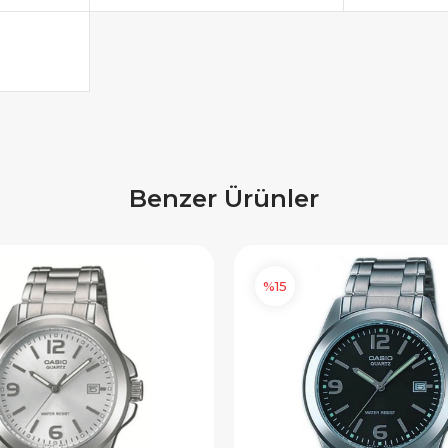
ediye Çeki
1.000 TL Hediye Çeki
IYE500
HEDIYE1000
OPYALA
KOPYALA
Benzer Ürünler
%15