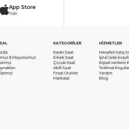
App Store
İndir
SAL
KATEGORİLER
HİZMETLER
ızda
Kadın Saat
Mesafeli Satış 
umuz & Misyonumuz
Erkek Saat
İptal İade koşull
larımız
Çocuk Saat
Kişisel verileri
aynakları
Akıllı Saat
Teslimat Koşullar
arımız
Fırsat Ürünler
Yardım
Markalar
Blog