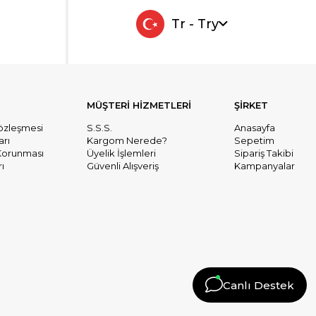
Tr - Try
MÜŞTERİ HİZMETLERİ
ŞİRKET
Sözleşmesi
S.S.S.
Anasayfa
arı
Kargom Nerede?
Sepetim
n Korunması
Üyelik İşlemleri
Sipariş Takibi
ı
Güvenli Alışveriş
Kampanyalar
Canlı Destek