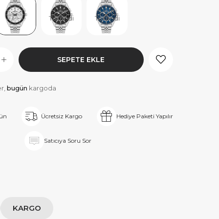
Ürün
Ürün
Tükendi
Tükendi
er,
bugün
kargoda
rün
Ücretsiz Kargo
Hediye Paketi Yapılır
Satıcıya Soru Sor
KARGO