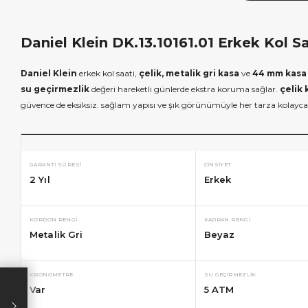
Daniel Klein DK.13.10161.01 Erkek Kol Saa
Daniel Klein
erkek kol saati,
çelik, metalik gri kasa
ve
44 mm kasa 
su geçirmezlik
değeri hareketli günlerde ekstra koruma sağlar.
çelik 
güvence de eksiksiz. sağlam yapısı ve şık görünümüyle her tarza kolayc
GARANTI SÜRESI
CINSIYET
2 Yıl
Erkek
KORDON RENGI
KADRAN RENGI
Metalik Gri
Beyaz
×
×
KRONOMETRE
SU GEÇIRMEZLIK
İNDİRİM
SEPETTE İNDİRİM
SEPETT
Var
5 ATM
lışverişe özel
19.999 TL üzeri alışverişe özel
4.999 TL üzeri