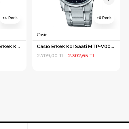
4
6
Casio
Casio MTP-1215A-1ADF Erkek Kol Saati
Casıo Erkek Kol Saati MTP-V002D-1BUDF
L
2.709,00 TL
2.302,65 TL