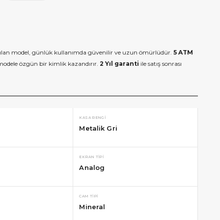
tılan model, günlük kullanımda güvenilir ve uzun ömürlüdür.
5 ATM
odele özgün bir kimlik kazandırır.
2 Yıl garanti
ile satış sonrası
KASA RENGI
Metalik Gri
EKRAN TIPI
Analog
CAM TIPI
Mineral