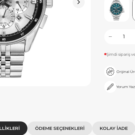
Ürün
Tükendi
Şimdi sipariş v
Orijinal Ü
Yorum Yaz
LLIKLERI
ÖDEME SEÇENEKLERI
KOLAY İADE