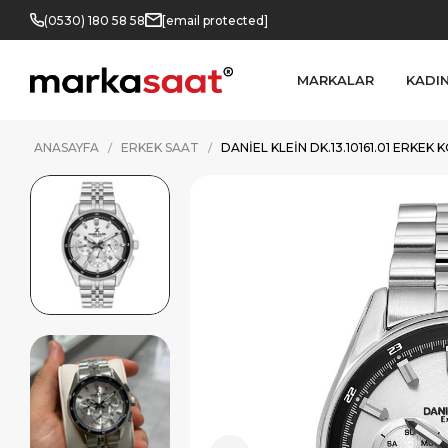
(0530) 180 58 58
[email protected]
MARKALAR
KADI
ANASAYFA
ERKEK SAAT
DANIEL KLEIN DK.13.10161.01 ERKEK 