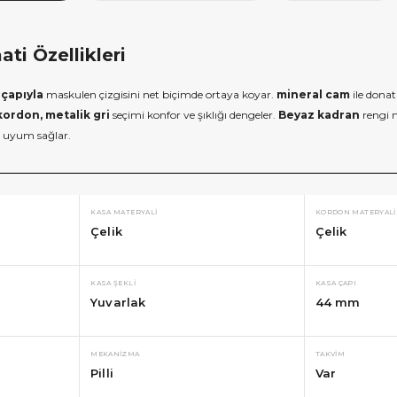
ti Özellikleri
çapıyla
maskulen çizgisini net biçimde ortaya koyar.
mineral cam
ile dona
kordon, metalik gri
seçimi konfor ve şıklığı dengeler.
Beyaz kadran
rengi m
a uyum sağlar.
KASA MATERYALI
KORDON MATERYALI
Çelik
Çelik
KASA ŞEKLI
KASA ÇAPI
Yuvarlak
44 mm
×
×
MEKANIZMA
TAKVIM
E İNDİRİM
SEPETTE İNDİRİM
Pilli
Var
 alışverişe özel 500
9.999 TL üzeri alışverişe özel