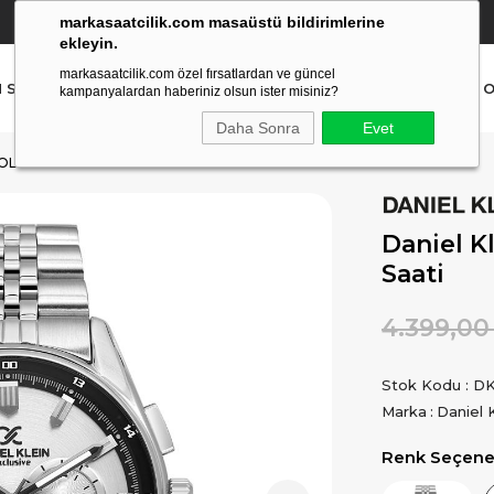
markasaatcilik.com masaüstü bildirimlerine
YETKİLİ SATICI
(Ücretsiz Kargo Ve İade)
ekleyin.
markasaatcilik.com özel fırsatlardan ve güncel
N SAAT
ERKEK SAAT
AKILLI SAAT
ÇOCUK SAAT
O
kampanyalardan haberiniz olsun ister misiniz?
Daha Sonra
Evet
KOL SAATI
Daniel Kl
Saati
4.399,00
Stok Kodu
DK.
Marka
:
Daniel 
Renk Seçenek