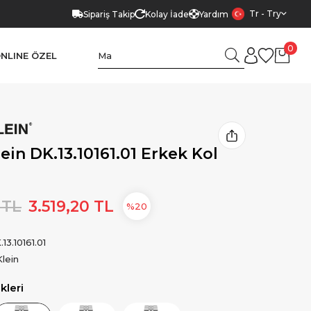
Tr - Try
Sipariş Takip
Kolay İade
Yardım
0
NLINE ÖZEL
ein DK.13.10161.01 Erkek Kol
 TL
3.519,20 TL
20
13.10161.01
Klein
leri