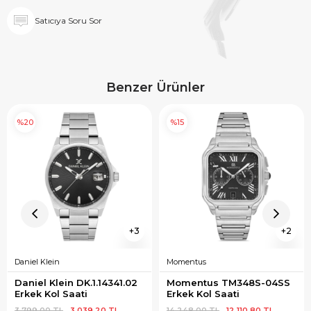
Satıcıya Soru Sor
Benzer Ürünler
%20
%15
3
2
Daniel Klein
Momentus
Daniel Klein DK.1.14341.02 
Momentus TM348S-04SS 
Erkek Kol Saati
Erkek Kol Saati
3.799,00 TL
3.039,20 TL
14.248,00 TL
12.110,80 TL