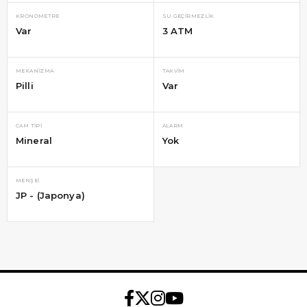
KRONOMETRE
SU GEÇIRMEZLIK
Var
3 ATM
MEKANIZMA
TAKVIM
Pilli
Var
CAM TIPI
ALARM
Mineral
Yok
MENŞEI
JP - (Japonya)