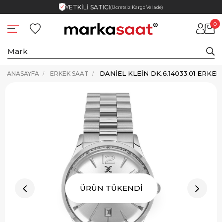
YETKİLİ SATICI
(Ücretsiz Kargo Ve İade)
0
DANIEL KLEIN DK.6.14033.01 ERKE
ANASAYFA
ERKEK SAAT
ÜRÜN TÜKENDİ