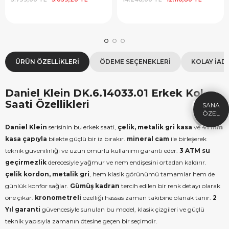
×
ÜRÜN ÖZELLIKLERI
ÖDEME SEÇENEKLERI
KOLAY İAD
SEPETTE İNDİRİM
SE
9.999 TL üzeri alışverişe özel
19.99
1.000 TL Hediye Çeki
2
Daniel Klein DK.6.14033.01 Erkek Kol
HEDIYE1000
Saati Özellikleri
HEDIYE
ÇEKI
KOPYALA
Daniel Klein
serisinin bu erkek saati,
çelik, metalik gri kasa
ve
41 mm
kasa çapıyla
bilekte güçlü bir iz bırakır.
mineral cam
ile birleşerek
teknik güvenilirliği ve uzun ömürlü kullanımı garanti eder.
3 ATM su
geçirmezlik
derecesiyle yağmur ve nem endişesini ortadan kaldırır.
çelik kordon, metalik gri
, hem klasik görünümü tamamlar hem de
günlük konfor sağlar.
Gümüş kadran
tercih edilen bir renk detayı olarak
öne çıkar.
kronometreli
özelliği hassas zaman takibine olanak tanır.
2
Yıl garanti
güvencesiyle sunulan bu model, klasik çizgileri ve güçlü
teknik yapısıyla zamanın ötesine geçen bir seçimdir.