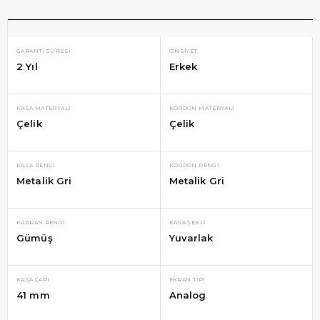
GARANTI SÜRESI
CINSIYET
2 Yıl
Erkek
KASA MATERYALI
KORDON MATERYALI
Çelik
Çelik
KASA RENGI
KORDON RENGI
Metalik Gri
Metalik Gri
KADRAN RENGI
KASA ŞEKLI
Gümüş
Yuvarlak
KASA ÇAPI
EKRAN TIPI
41 mm
Analog