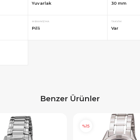
Yuvarlak
30 mm
ediye Çeki
1.000 TL Hediye Çeki
IYE500
HEDIYE1000
MEKANIZMA
TAKVIM
Pilli
Var
OPYALA
KOPYALA
Benzer Ürünler
%15