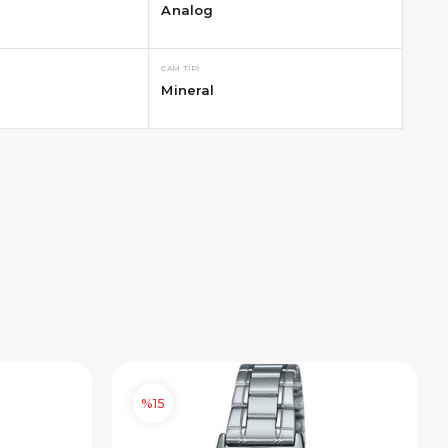
Analog
CAM TIPI
Mineral
%15