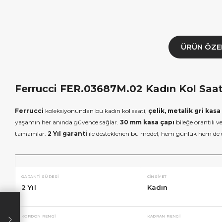
ÜRÜN ÖZE
Ferrucci FER.03687M.02 Kadın Kol Saati
Ferrucci
koleksiyonundan bu kadın kol saati,
çelik, metalik gri kasa
yaşamın her anında güvence sağlar.
30 mm kasa çapı
bileğe orantılı 
tamamlar.
2 Yıl garanti
ile desteklenen bu model, hem günlük hem de ö
GARANTI SÜRESI
CINSIYET
2 Yıl
Kadın
×
×
İNDİRİM
SEPETTE İNDİRİM
SEPETT
KORDON RENGI
KADRAN RENGI
lışverişe özel
19.999 TL üzeri alışverişe özel
4.999 TL üzeri