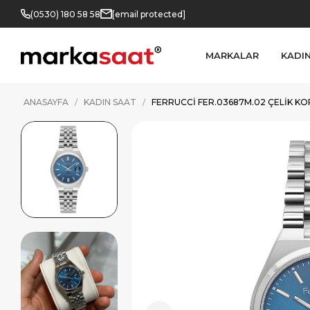
(0530) 180 58 58
[email protected]
MARKALAR
KADI
ANASAYFA
KADIN SAAT
FERRUCCI FER.03687M.02 ÇELIK K