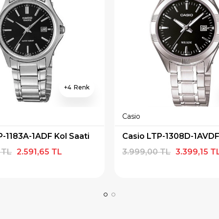
4
Casio
P-1183A-1ADF Kol Saati
 TL
2.591,65 TL
3.999,00 TL
3.399,15 T