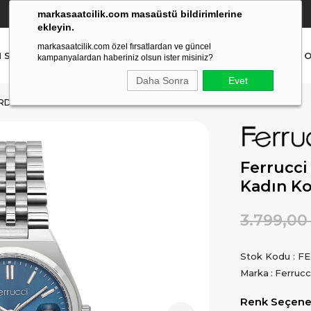
markasaatcilik.com masaüstü bildirimlerine
YETKİLİ SATICI
(Ücretsiz Kargo Ve İade)
ekleyin.
markasaatcilik.com özel fırsatlardan ve güncel
N SAAT
ERKEK SAAT
AKILLI SAAT
ÇOCUK SAAT
O
kampanyalardan haberiniz olsun ister misiniz?
Daha Sonra
Evet
ORDON KADIN KOL SAATI
Ferrucci
Kadın Ko
3.799,00
Stok Kodu
FE
Marka
:
Ferrucc
Renk Seçenek