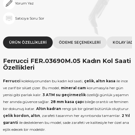
Yorum Yaz
Satıcıya Soru Sor
ÜRÜN ÖZELLIKLERI
ÖDEME SEÇENEKLERI
KOLAY İAD
Ferrucci FER.03690M.05 Kadın Kol Saati
Özellikleri
Ferrucci
koleksiyonundan bu kadın kol saati,
çelik, altın kasa
ile ince
ve zarif bir silüet çizer. Bu model,
mineral cam
korumasıyla her gün
yenisi gibi parlak kalır.
3 ATM su geçirmezlik
özelliği günlük yaşamın
her anında güvence sağlar.
28 mm kasa çapı
bileğe orantılı ve feminen
bir dokunuş katar.
Altın kadran
rengi şık bir görsel bütünlük oluşturur.
çelik kordon, altın
, zarafeti tasarımın her ayrıntısında tamamlar.
2 Yıl
garanti
ile desteklenen bu model, sade zarafeti ve kalitesiyle her özel ana
eşlik edecek bir modeldir.