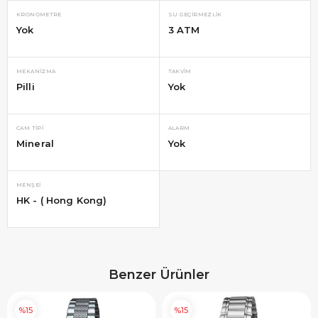
KRONOMETRE
SU GEÇIRMEZLIK
Yok
3 ATM
MEKANIZMA
TAKVIM
Pilli
Yok
CAM TIPI
ALARM
Mineral
Yok
MENŞEI
HK - ( Hong Kong)
Benzer Ürünler
%15
%15