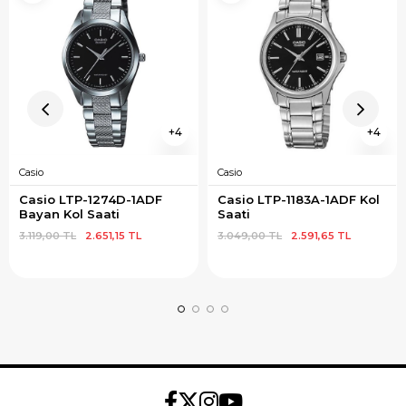
4
4
Casio
Casio
Casio LTP-1274D-1ADF 
Casio LTP-1183A-1ADF Kol 
Bayan Kol Saati
Saati
3.119,00 TL
2.651,15 TL
3.049,00 TL
2.591,65 TL