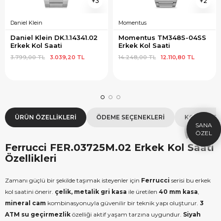
3
2
Daniel Klein
Momentus
Daniel Klein DK.1.14341.02 
Momentus TM348S-04SS 
Erkek Kol Saati
Erkek Kol Saati
3.799,00 TL
3.039,20 TL
14.248,00 TL
12.110,80 TL
×
SEPETTE İNDİRİM
SE
9.999 TL üzeri alışverişe özel
19.99
1.000 TL Hediye Çeki
2
ÜRÜN ÖZELLIKLERI
ÖDEME SEÇENEKLERI
KOLAY İAD
HEDIYE1000
HEDIYE
ÇEKI
KOPYALA
Ferrucci FER.03725M.02 Erkek Kol Saati
Özellikleri
Zamanı güçlü bir şekilde taşımak isteyenler için
Ferrucci
serisi bu erkek
kol saatini önerir.
çelik, metalik gri kasa
ile üretilen
40 mm kasa
,
mineral cam
kombinasyonuyla güvenilir bir teknik yapı oluşturur.
3
ATM su geçirmezlik
özelliği aktif yaşam tarzına uygundur.
Siyah