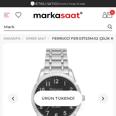
YETKİLİ SATICI
(Ücretsiz Kargo Ve İade)
0
ANASAYFA
ERKEK SAAT
ÜRÜN TÜKENDİ