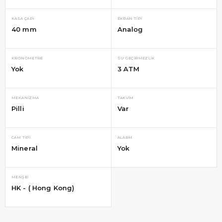
KASA ÇAPI
EKRAN TIPI
40 mm
Analog
KRONOMETRE
SU GEÇIRMEZLIK
Yok
3 ATM
MEKANIZMA
TAKVIM
Pilli
Var
CAM TIPI
ALARM
Mineral
Yok
MENŞEI
HK - ( Hong Kong)