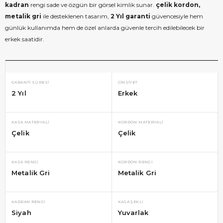
kadran
rengi sade ve özgün bir görsel kimlik sunar.
çelik kordon,
metalik gri
ile desteklenen tasarım,
2 Yıl garanti
güvencesiyle hem
günlük kullanımda hem de özel anlarda güvenle tercih edilebilecek bir
erkek saatidir.
GARANTI SÜRESI
CINSIYET
2 Yıl
Erkek
KASA MATERYALI
KORDON MATERYALI
Çelik
Çelik
KASA RENGI
KORDON RENGI
Metalik Gri
Metalik Gri
KADRAN RENGI
KASA ŞEKLI
Siyah
Yuvarlak