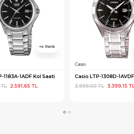
4
Casio
P-1183A-1ADF Kol Saati
 TL
2.591,65 TL
3.999,00 TL
3.399,15 T