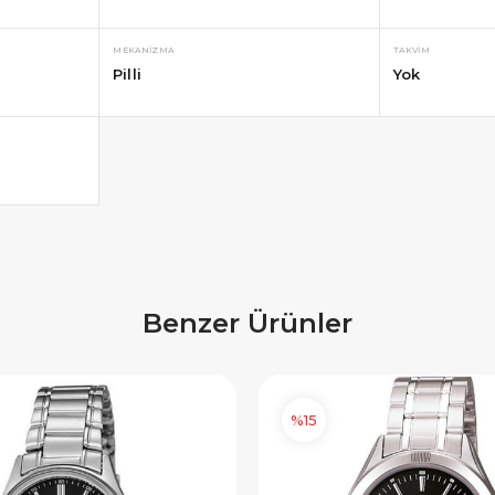
×
×
E İNDİRİM
SEPETTE İNDİRİM
 alışverişe özel 500
9.999 TL üzeri alışverişe özel
MEKANIZMA
TAKVIM
Pilli
Yok
ediye Çeki
1.000 TL Hediye Çeki
IYE500
HEDIYE1000
OPYALA
KOPYALA
Benzer Ürünler
%15