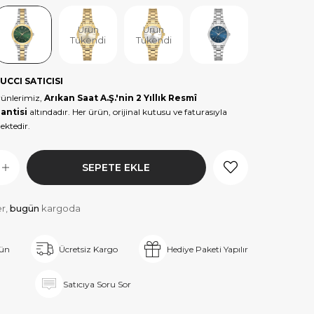
Ürün
Ürün
Ürün
Tükendi
Tükendi
Tükendi
UCCI SATICISI
rünlerimiz,
Arıkan Saat A.Ş.'nin 2 Yıllık Resmî
antisi
altındadır. Her ürün, orijinal kutusu ve faturasıyla
ektedir.
er,
bugün
kargoda
rün
Ücretsiz Kargo
Hediye Paketi Yapılır
Satıcıya Soru Sor