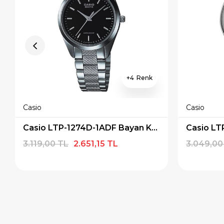
4
Casio
Casio
Casio LTP-1274D-1ADF Bayan Kol Saati
Casio LT
3.119,00 TL
2.651,15 TL
3.049,00