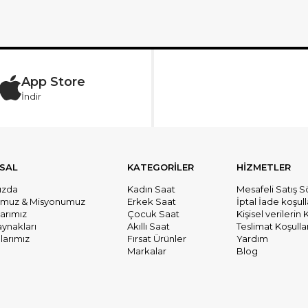
App Store
İndir
SAL
KATEGORİLER
HİZMETLER
ızda
Kadın Saat
Mesafeli Satış 
umuz & Misyonumuz
Erkek Saat
İptal İade koşull
larımız
Çocuk Saat
Kişisel verileri
aynakları
Akıllı Saat
Teslimat Koşullar
arımız
Fırsat Ürünler
Yardım
Markalar
Blog