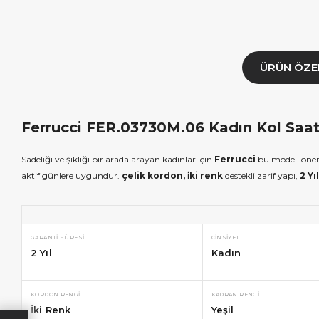
ÜRÜN ÖZE
Ferrucci FER.03730M.06 Kadın Kol Saati
Sadeliği ve şıklığı bir arada arayan kadınlar için
Ferrucci
bu modeli öner
aktif günlere uygundur.
çelik kordon, i̇ki renk
destekli zarif yapı,
2 Yı
GARANTI SÜRESI
CINSIYET
2 Yıl
Kadın
KORDON RENGI
KADRAN RENGI
İki Renk
Yeşil