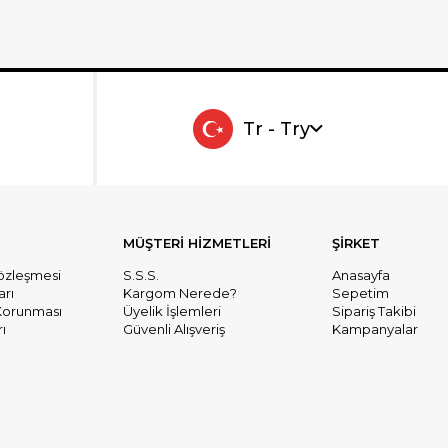
Tr - Try
MÜŞTERİ HİZMETLERİ
ŞİRKET
Sözleşmesi
S.S.S.
Anasayfa
arı
Kargom Nerede?
Sepetim
n Korunması
Üyelik İşlemleri
Sipariş Takibi
ı
Güvenli Alışveriş
Kampanyalar