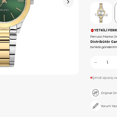
Ürün
Tükendi
YETKİLİ FERR
Ferrucci Marka Ü
Distribütör Gar
birlikte gönderilm
Şimdi sipariş v
Orijinal Ü
Yorum Yaz