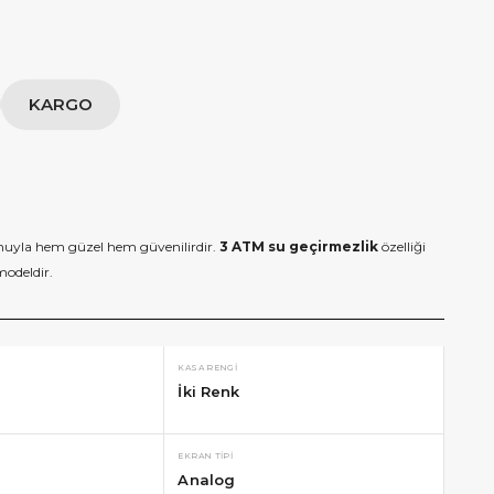
KARGO
yla hem güzel hem güvenilirdir.
3 ATM su geçirmezlik
özelliği
modeldir.
KASA RENGI
İki Renk
EKRAN TIPI
Analog