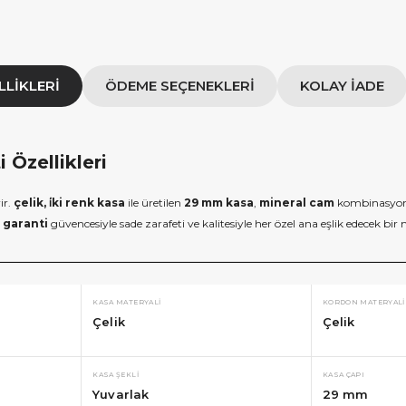
LLIKLERI
ÖDEME SEÇENEKLERI
KOLAY İADE
 Özellikleri
ir.
çelik, i̇ki renk kasa
ile üretilen
29 mm kasa
,
mineral cam
kombinasyonu
l garanti
güvencesiyle sade zarafeti ve kalitesiyle her özel ana eşlik edecek bir 
KASA MATERYALI
KORDON MATERYALI
Çelik
Çelik
KASA ŞEKLI
KASA ÇAPI
Yuvarlak
29 mm