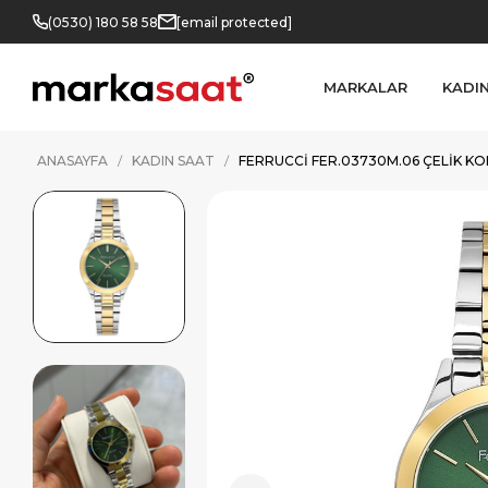
(0530) 180 58 58
[email protected]
MARKALAR
KADI
ANASAYFA
KADIN SAAT
FERRUCCI FER.03730M.06 ÇELIK K