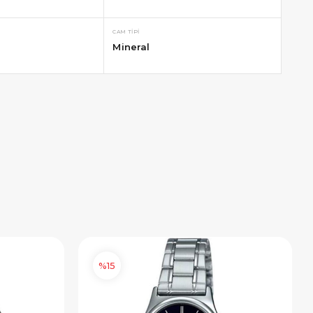
CAM TIPI
Mineral
%15