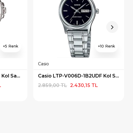
5
10
Casio
Casio LTP-1308D-1AVDF Kol Saati
Casio LTP-V006D-1B2UDF Kol Saati
L
2.859,00 TL
2.430,15 TL