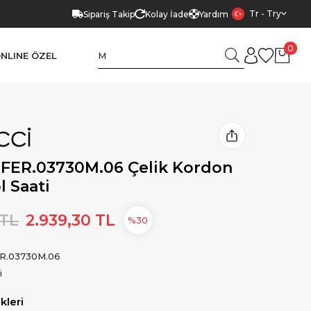
Tr - Try
Sipariş Takip
Kolay İade
Yardım
0
NLINE ÖZEL
 FER.03730M.06 Çelik Kordon
l Saati
 TL
2.939,30 TL
30
R.03730M.06
i
leri