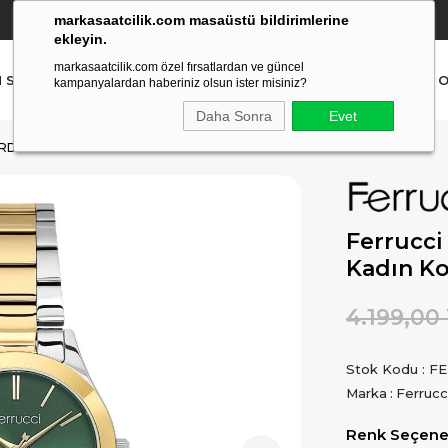
markasaatcilik.com masaüstü bildirimlerine
YETKİLİ SATICI
(Ücretsiz Kargo Ve İade)
ekleyin.
markasaatcilik.com özel fırsatlardan ve güncel
N SAAT
ERKEK SAAT
AKILLI SAAT
ÇOCUK SAAT
O
kampanyalardan haberiniz olsun ister misiniz?
Daha Sonra
Evet
ORDON KADIN KOL SAATI
Ferrucci
Kadın Ko
4.199,00
Stok Kodu
FE
Marka
:
Ferrucc
Renk Seçenek