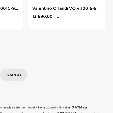
Casio STANDART LTP-V001G-9BUDF Kol Saati
Valentino Orlandi VO.4.10015-5 Pırlantalı Kadın Kol Saati
L
13.690,00 TL
KARGO
ir arada saate hem incelik hem güvenilirlik katar.
3 ATM su