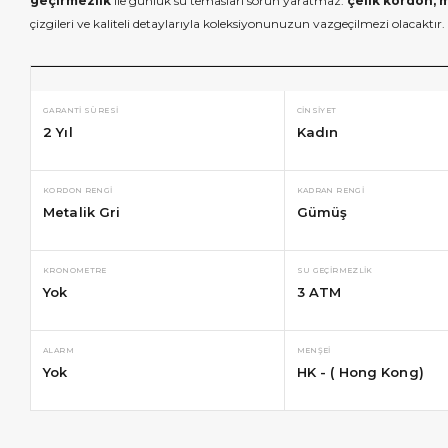
geçirmezlik
ile günlük su temasları sorun yaratmaz.
çelik kordon, m
çizgileri ve kaliteli detaylarıyla koleksiyonunuzun vazgeçilmezi olacaktır.
GARANTI SÜRESI
CINSIYET
2 Yıl
Kadın
KORDON RENGI
KADRAN RENGI
Metalik Gri
Gümüş
KRONOMETRE
SU GEÇIRMEZLIK
Yok
3 ATM
ALARM
MENŞEI
Yok
HK - ( Hong Kong)