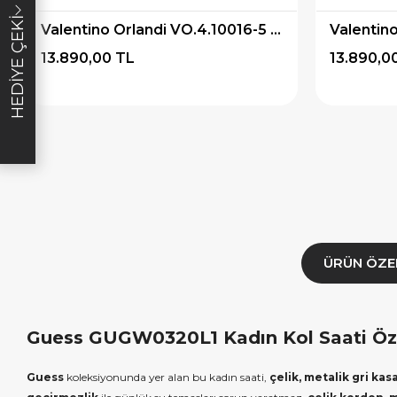
lışverişe özel
19.999 TL üzeri alışverişe özel
4.999 TL üzeri
HEDIYE ÇEKI
Valentino Orlandi VO.4.10016-5 Kadın Kol Saati
diye Çeki
2.000 TL Hediye Çeki
TL H
13.890,00 TL
13.890,0
E1000
HEDIYE2000
HED
ALA
KOPYALA
K
ÜRÜN ÖZE
Guess GUGW0320L1 Kadın Kol Saati Özel
Guess
koleksiyonunda yer alan bu kadın saati,
çelik, metalik gri kas