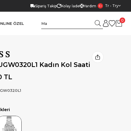
Tr - Try
Sipariş Takip
Kolay İade
Yardım
0
NLINE ÖZEL
UGW0320L1 Kadın Kol Saati
0 TL
GW0320L1
leri
Ürün
Tükendi