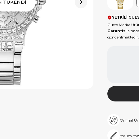
N TÜKENDİ
YETKİLİ GUES
Guess Marka Ürün
Garantisi
altında
gönderilmektedir.
Orijinal Ü
Yorum Yaz