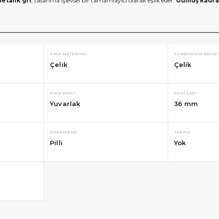
etalik gri
, tasarıma işlevsel bir tamamlayıcı olarak eşlik eder.
Gümüş kadr
KASA MATERYALI
KORDON MATERYALI
Çelik
Çelik
KASA ŞEKLI
KASA ÇAPI
Yuvarlak
36 mm
MEKANIZMA
TAKVIM
Pilli
Yok