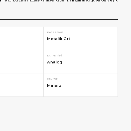
an
rengi bu zarif modele karakter katar.
2 Yıl garanti
güvencesiyle şık
KASA RENGI
Metalik Gri
EKRAN TIPI
Analog
CAM TIPI
Mineral