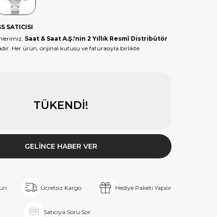
S SATICISI
lerimiz,
Saat & Saat A.Ş.'nin 2 Yıllık Resmî Distribütör
dır. Her ürün, orijinal kutusu ve faturasıyla birlikte
TÜKENDI!
GELINCE HABER VER
rün
Ücretsiz Kargo
Hediye Paketi Yapılır
Satıcıya Soru Sor