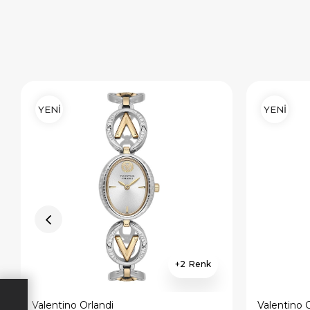
YENİ
YENİ
2
×
×
İNDİRİM
SEPETTE İNDİRİM
SEPETT
Valentino Orlandi
Valentino 