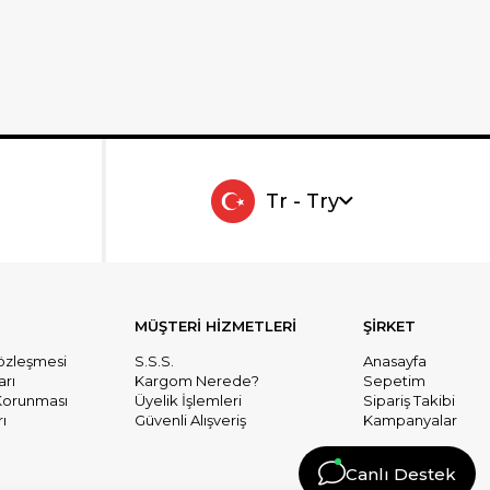
Tr - Try
MÜŞTERİ HİZMETLERİ
ŞİRKET
Sözleşmesi
S.S.S.
Anasayfa
arı
Kargom Nerede?
Sepetim
n Korunması
Üyelik İşlemleri
Sipariş Takibi
ı
Güvenli Alışveriş
Kampanyalar
Canlı Destek