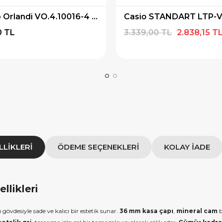
 alışverişe özel 500
9.999 TL üzeri alışverişe özel
Valentino Orlandi VO.4.10016-4 Kadın Kol Saati
ediye Çeki
1.000 TL Hediye Çeki
0 TL
3.339,00 TL
2.838,15 T
IYE500
HEDIYE1000
OPYALA
KOPYALA
LLIKLERI
ÖDEME SEÇENEKLERI
KOLAY İADE
likleri
a
gövdesiyle sade ve kalıcı bir estetik sunar.
36 mm kasa çapı
,
mineral cam
b