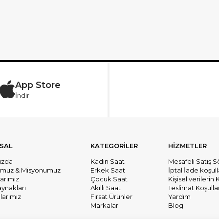
App Store
İndir
SAL
KATEGORİLER
HİZMETLER
ızda
Kadın Saat
Mesafeli Satış 
umuz & Misyonumuz
Erkek Saat
İptal İade koşull
larımız
Çocuk Saat
Kişisel verileri
aynakları
Akıllı Saat
Teslimat Koşullar
arımız
Fırsat Ürünler
Yardım
Markalar
Blog