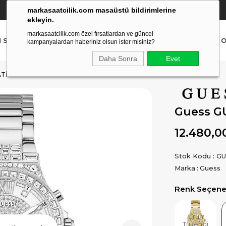
markasaatcilik.com masaüstü bildirimlerine
YETKİLİ SATICI
(Ücretsiz Kargo Ve İade)
ekleyin.
markasaatcilik.com özel fırsatlardan ve güncel
N SAAT
ERKEK SAAT
AKILLI SAAT
ÇOCUK SAAT
O
kampanyalardan haberiniz olsun ister misiniz?
Daha Sonra
Evet
TI
Guess G
12.480,0
Stok Kodu
GU
Marka
:
Guess
Renk Seçenek
Ürün
Tükendi