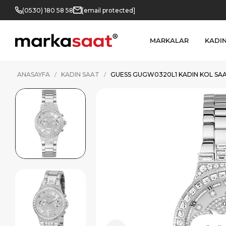
(0530) 180 58 58
[email protected]
MARKALAR
KADI
ANASAYFA
KADIN SAAT
GUESS GUGW0320L1 KADIN KOL SAA