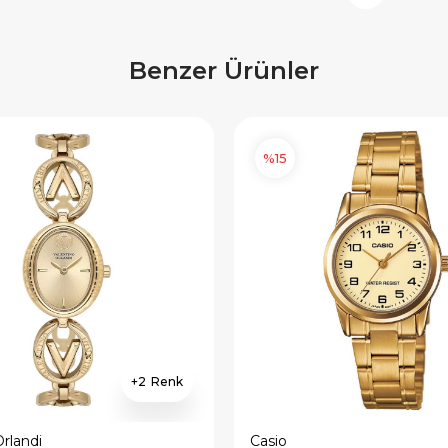
Benzer Ürünler
%15
2
×
×
E İNDİRİM
SEPETTE İNDİRİM
Orlandi
Casio