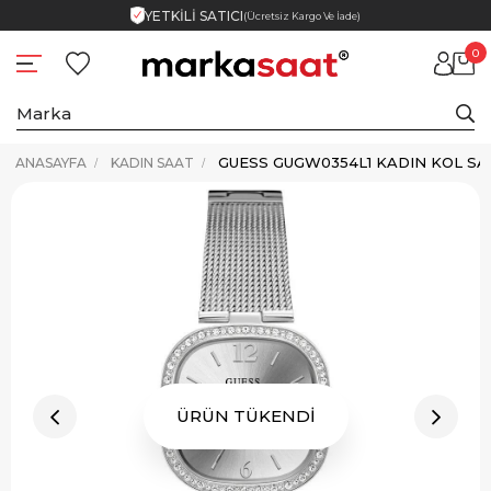
YETKİLİ SATICI
(Ücretsiz Kargo Ve İade)
0
GUESS GUGW0354L1 KADIN KOL SA
ANASAYFA
KADIN SAAT
ÜRÜN TÜKENDİ