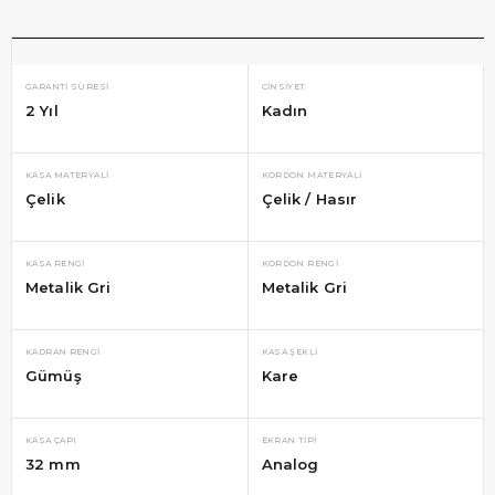
GARANTI SÜRESI
CINSIYET
2 Yıl
Kadın
KASA MATERYALI
KORDON MATERYALI
Çelik
Çelik / Hasır
KASA RENGI
KORDON RENGI
Metalik Gri
Metalik Gri
KADRAN RENGI
KASA ŞEKLI
Gümüş
Kare
KASA ÇAPI
EKRAN TIPI
32 mm
Analog