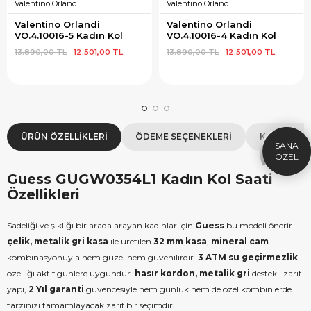
Valentino Orlandi
Valentino Orlandi
Valentino Orlandi 
Valentino Orlandi 
VO.4.10016-5 Kadın Kol 
VO.4.10016-4 Kadın Kol 
Saati
Saati
13.890,00 TL
12.501,00 TL
13.890,00 TL
12.501,00 TL
×
SEPETTE İNDİRİM
SE
9.999 TL üzeri alışverişe özel
19.99
1.000 TL Hediye Çeki
2
HEDIYE1000
ÜRÜN ÖZELLIKLERI
ÖDEME SEÇENEKLERI
KOLAY İAD
HEDIYE
ÇEKI
KOPYALA
Guess GUGW0354L1 Kadın Kol Saati
Özellikleri
Sadeliği ve şıklığı bir arada arayan kadınlar için
Guess
bu modeli önerir.
çelik, metalik gri kasa
ile üretilen
32 mm kasa
,
mineral cam
kombinasyonuyla hem güzel hem güvenilirdir.
3 ATM su geçirmezlik
özelliği aktif günlere uygundur.
hasır kordon, metalik gri
destekli zarif
yapı,
2 Yıl garanti
güvencesiyle hem günlük hem de özel kombinlerde
tarzınızı tamamlayacak zarif bir seçimdir.