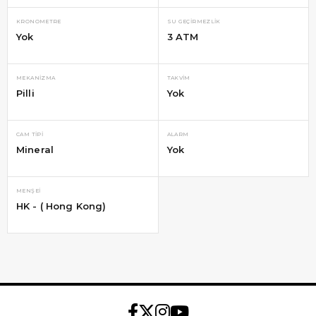
KRONOMETRE
SU GEÇIRMEZLIK
Yok
3 ATM
MEKANIZMA
TAKVIM
Pilli
Yok
CAM TIPI
ALARM
Mineral
Yok
MENŞEI
HK - ( Hong Kong)