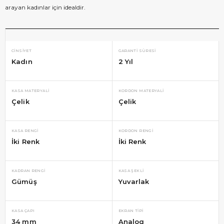
arayan kadınlar için idealdir.
CINSIYET
GARANTI SÜRESI
Kadın
2 Yıl
KASA MATERYALI
KORDON MATERYALI
Çelik
Çelik
KASA RENGI
KORDON RENGI
İki Renk
İki Renk
KADRAN RENGI
KASA ŞEKLI
Gümüş
Yuvarlak
KASA ÇAPI
EKRAN TIPI
34 mm
Analog