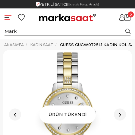
YETKİLİ SATICI
(Ücretsiz Kargo Ve İade)
0
GUESS GUGW0725L1 KADIN KOL SA
ANASAYFA
KADIN SAAT
ÜRÜN TÜKENDİ