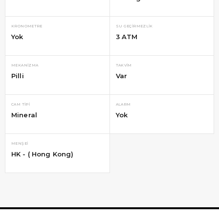
KRONOMETRE
SU GEÇIRMEZLIK
Yok
3 ATM
MEKANIZMA
TAKVIM
Pilli
Var
CAM TIPI
ALARM
Mineral
Yok
MENŞEI
HK - ( Hong Kong)