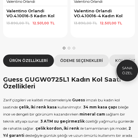
Valentino Orlandi
Valentino Orlandi
Valentino Orlandi 
Valentino Orlandi 
VO.4.10016-5 Kadın Kol 
VO.4.10016-4 Kadın Kol 
Saati
Saati
13.890,00 TL
12.501,00 TL
13.890,00 TL
12.501,00 TL
×
SEPETTE İNDİRİM
SE
9.999 TL üzeri alışverişe özel
19.99
1.000 TL Hediye Çeki
2
ÜRÜN ÖZELLIKLERI
ÖDEME SEÇENEKLERI
KOLAY İAD
HEDIYE1000
HEDIYE
ÇEKI
KOPYALA
Guess GUGW0725L1 Kadın Kol Saati
Özellikleri
Zarif çizgileri ve kaliteli malzemeleriyle
Guess
imzalı bu kadın kol
saatinde
çelik, i̇ki renk kasa
kullanılmıştır.
34 mm kasa çapı
bileğe
ince ve dengeli bir görünüm kazandırırken
mineral cam
sağlam bir
teknik altyapı sunar.
3 ATM su geçirmezlik
özelliği yağmurlu günlerde
de rahatlık sağlar.
çelik kordon, i̇ki renk
ile tamamlanan şık model,
2
Yıl garanti
desteğiyle günlük şıklığı ve uzun ömürlü kullanımı bir arada