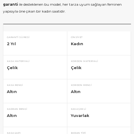
garanti
ile desteklenen bu model, her tarza uyum sağlayan feminen
yapısıyla öne çıkan bir kadın saatidir.
GARANTI SÜRESI
CINSIYET
2 Yıl
Kadın
KASA MATERYALI
KORDON MATERYALI
Çelik
Çelik
KASA RENGI
KORDON RENGI
Altın
Altın
KADRAN RENGI
KASA ŞEKLI
Altın
Yuvarlak
KASA ÇAPI
EKRAN TIPI