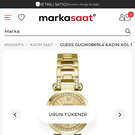
YETKİLİ SATICI
(Ücretsiz Kargo Ve İade)
0
GUESS GUGW0869L4 KADIN KOL S
ANASAYFA
KADIN SAAT
ÜRÜN TÜKENDİ