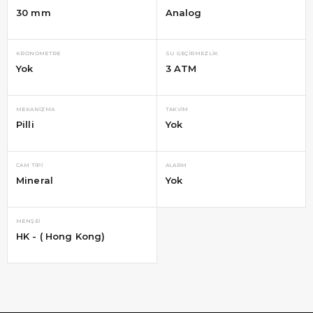
30 mm
Analog
KRONOMETRE
SU GEÇIRMEZLIK
Yok
3 ATM
MEKANIZMA
TAKVIM
Pilli
Yok
CAM TIPI
ALARM
Mineral
Yok
MENŞEI
HK - ( Hong Kong)