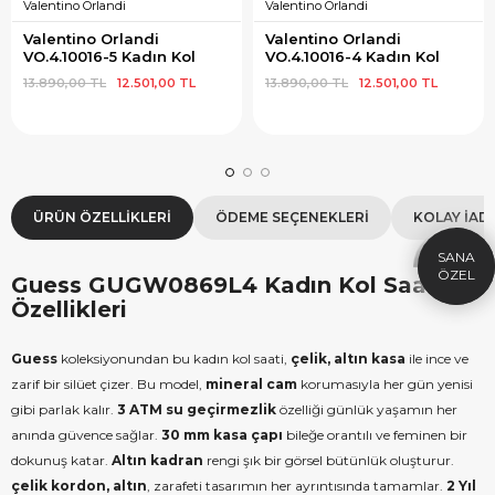
Valentino Orlandi
Valentino Orlandi
Valentino Orlandi 
Valentino Orlandi 
VO.4.10016-5 Kadın Kol 
VO.4.10016-4 Kadın Kol 
Saati
Saati
13.890,00 TL
12.501,00 TL
13.890,00 TL
12.501,00 TL
×
SEPETTE İNDİRİM
SE
9.999 TL üzeri alışverişe özel
19.99
1.000 TL Hediye Çeki
2
ÜRÜN ÖZELLIKLERI
ÖDEME SEÇENEKLERI
KOLAY İAD
HEDIYE1000
HEDIYE
ÇEKI
Guess GUGW0869L4 Kadın Kol Saati
KOPYALA
Özellikleri
Guess
koleksiyonundan bu kadın kol saati,
çelik, altın kasa
ile ince ve
zarif bir silüet çizer. Bu model,
mineral cam
korumasıyla her gün yenisi
gibi parlak kalır.
3 ATM su geçirmezlik
özelliği günlük yaşamın her
anında güvence sağlar.
30 mm kasa çapı
bileğe orantılı ve feminen bir
dokunuş katar.
Altın kadran
rengi şık bir görsel bütünlük oluşturur.
çelik kordon, altın
, zarafeti tasarımın her ayrıntısında tamamlar.
2 Yıl