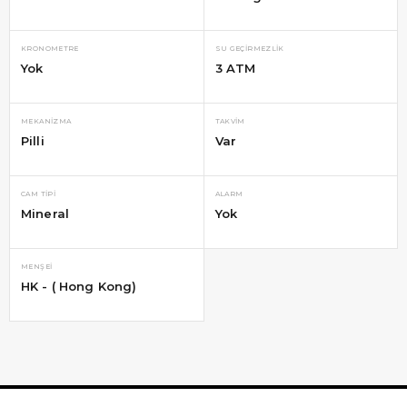
KRONOMETRE
SU GEÇIRMEZLIK
Yok
3 ATM
MEKANIZMA
TAKVIM
Pilli
Var
CAM TIPI
ALARM
Mineral
Yok
MENŞEI
HK - ( Hong Kong)