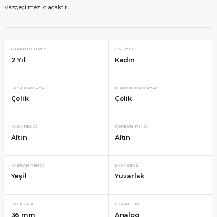
vazgeçilmezi olacaktır.
GARANTI SÜRESI
CINSIYET
2 Yıl
Kadın
KASA MATERYALI
KORDON MATERYALI
Çelik
Çelik
KASA RENGI
KORDON RENGI
Altın
Altın
KADRAN RENGI
KASA ŞEKLI
Yeşil
Yuvarlak
KASA ÇAPI
EKRAN TIPI
36 mm
Analog