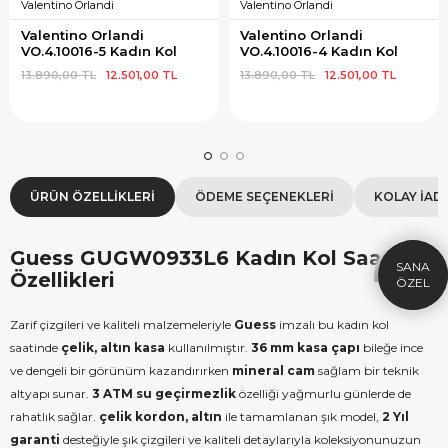
Valentino Orlandi
Valentino Orlandi
Valentino Orlandi 
Valentino Orlandi 
VO.4.10016-5 Kadın Kol 
VO.4.10016-4 Kadın Kol 
Saati
Saati
13.890,00 TL
12.501,00 TL
13.890,00 TL
12.501,00 TL
×
SEPETTE İNDİRİM
SE
ÜRÜN ÖZELLIKLERI
ÖDEME SEÇENEKLERI
KOLAY İAD
9.999 TL üzeri alışverişe özel
19.99
1.000 TL Hediye Çeki
2
HEDIYE1000
Guess GUGW0933L6 Kadın Kol Saati
HEDIYE
Özellikleri
ÇEKI
KOPYALA
Zarif çizgileri ve kaliteli malzemeleriyle
Guess
imzalı bu kadın kol
saatinde
çelik, altın kasa
kullanılmıştır.
36 mm kasa çapı
bileğe ince
ve dengeli bir görünüm kazandırırken
mineral cam
sağlam bir teknik
altyapı sunar.
3 ATM su geçirmezlik
özelliği yağmurlu günlerde de
rahatlık sağlar.
çelik kordon, altın
ile tamamlanan şık model,
2 Yıl
garanti
desteğiyle şık çizgileri ve kaliteli detaylarıyla koleksiyonunuzun