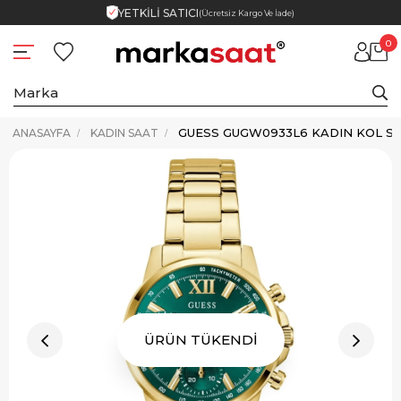
YETKİLİ SATICI
(Ücretsiz Kargo Ve İade)
0
GUESS GUGW0933L6 KADIN KOL S
ANASAYFA
KADIN SAAT
ÜRÜN TÜKENDİ