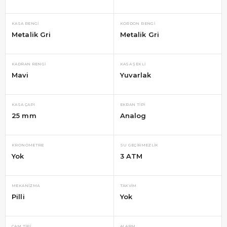
KASA RENGI
KORDON RENGI
Metalik Gri
Metalik Gri
KADRAN RENGI
KASA ŞEKLI
Mavi
Yuvarlak
KASA ÇAPI
EKRAN TIPI
25 mm
Analog
KRONOMETRE
SU GEÇIRMEZLIK
Yok
3 ATM
MEKANIZMA
TAKVIM
Pilli
Yok
CAM TIPI
ALARM