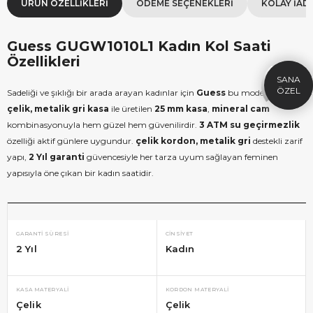
ÜRÜN ÖZELLIKLERI
ÖDEME SEÇENEKLERI
KOLAY İAD
×
SEPETTE İNDİRİM
SE
9.999 TL üzeri alışverişe özel
19.99
Guess GUGW1010L1 Kadın Kol Saati
1.000 TL Hediye Çeki
2
Özellikleri
HEDIYE1000
HEDIYE
ÇEKI
Sadeliği ve şıklığı bir arada arayan kadınlar için
Guess
bu modeli önerir.
KOPYALA
çelik, metalik gri kasa
ile üretilen
25 mm kasa
,
mineral cam
kombinasyonuyla hem güzel hem güvenilirdir.
3 ATM su geçirmezlik
özelliği aktif günlere uygundur.
çelik kordon, metalik gri
destekli zarif
yapı,
2 Yıl garanti
güvencesiyle her tarza uyum sağlayan feminen
yapısıyla öne çıkan bir kadın saatidir.
GARANTI SÜRESI
CINSIYET
2 Yıl
Kadın
KASA MATERYALI
KORDON MATERYALI
Çelik
Çelik