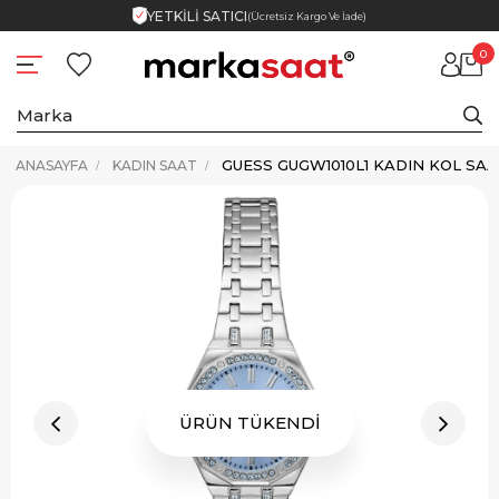
YETKİLİ SATICI
(Ücretsiz Kargo Ve İade)
0
GUESS GUGW1010L1 KADIN KOL SAA
ANASAYFA
KADIN SAAT
ÜRÜN TÜKENDİ