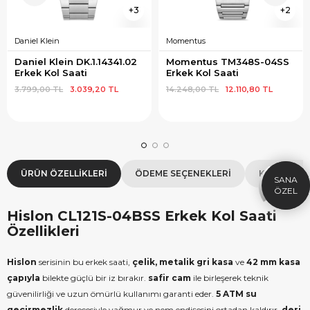
3
2
Daniel Klein
Momentus
Daniel Klein DK.1.14341.02 
Momentus TM348S-04SS 
Erkek Kol Saati
Erkek Kol Saati
3.799,00 TL
3.039,20 TL
14.248,00 TL
12.110,80 TL
×
SEPETTE İNDİRİM
SE
9.999 TL üzeri alışverişe özel
19.99
1.000 TL Hediye Çeki
2
HEDIYE1000
ÜRÜN ÖZELLIKLERI
ÖDEME SEÇENEKLERI
KOLAY İAD
HEDIYE
ÇEKI
KOPYALA
Hislon CL121S-04BSS Erkek Kol Saati
Özellikleri
Hislon
serisinin bu erkek saati,
çelik, metalik gri kasa
ve
42 mm kasa
çapıyla
bilekte güçlü bir iz bırakır.
safir cam
ile birleşerek teknik
güvenilirliği ve uzun ömürlü kullanımı garanti eder.
5 ATM su
geçirmezlik
derecesiyle yağmur ve nem endişesini ortadan kaldırır.
deri