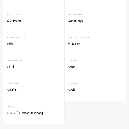
KASA ÇAPI
EKRAN TIPI
42 mm
Analog
KRONOMETRE
SU GEÇIRMEZLIK
Yok
5 ATM
MEKANIZMA
TAKVIM
Pilli
Var
CAM TIPI
ALARM
Safir
Yok
MENŞEI
HK - ( Hong Kong)