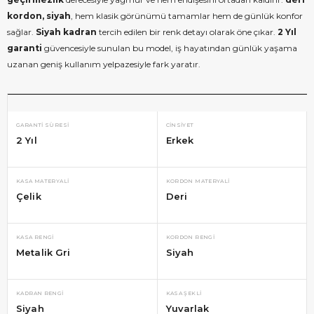
kordon, siyah
, hem klasik görünümü tamamlar hem de günlük konfor
sağlar.
Siyah kadran
tercih edilen bir renk detayı olarak öne çıkar.
2 Yıl
garanti
güvencesiyle sunulan bu model, iş hayatından günlük yaşama
uzanan geniş kullanım yelpazesiyle fark yaratır.
GARANTI SÜRESI
CINSIYET
2 Yıl
Erkek
KASA MATERYALI
KORDON MATERYALI
Çelik
Deri
KASA RENGI
KORDON RENGI
Metalik Gri
Siyah
KADRAN RENGI
KASA ŞEKLI
Siyah
Yuvarlak