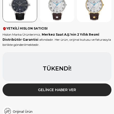
Ürün Tükendi
YETKİLİ HISLON SATICISI
Hislon Marka Ürünlerimiz,
Merkez Saat A.Ş.'nin 2 Yıllık Resmî
Distribütör Garantisi
altındadır. Her ürün, orijinal kutusu ve faturasıyla
birlikte gönderilmektedir.
TÜKENDI!
GELINCE HABER VER
Orijinal Ürün