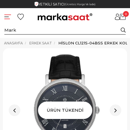
YETKİLİ SATICI
(Ücretsiz Kargo Ve İade)
0
HISLON CL121S-04BSS ERKEK KOL 
ANASAYFA
ERKEK SAAT
ÜRÜN TÜKENDİ