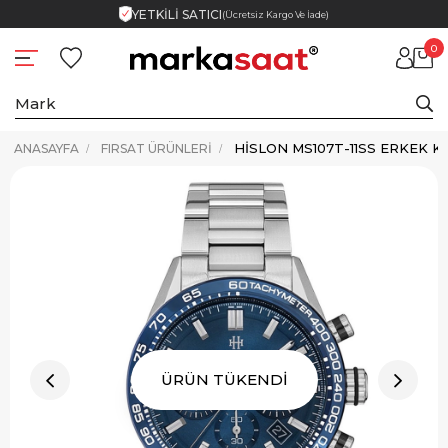
YETKİLİ SATICI
(Ücretsiz Kargo Ve İade)
0
HISLON MS107T-11SS ERKEK K
ANASAYFA
FIRSAT ÜRÜNLERI
ÜRÜN TÜKENDİ