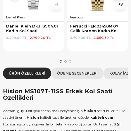
1
8
Daniel Klein
Ferrucci
Daniel Klein DK.1.13904.01 
Ferrucci FER.03450M.07 
Kadın Kol Saati
Çelik Kordon Kadın Kol 
Saati
3.499,00 TL
2.799,20 TL
3.799,00 TL
2.659,30 TL
ÜRÜN ÖZELLIKLERI
ÖDEME SEÇENEKLERI
KOLAY İAD
Hislon MS107T-11SS Erkek Kol Saati
Özellikleri
Zamanı güçlü bir şekilde taşımak isteyenler için
Hislon
serisi bu erkek kol
saatini önerir.
Hislon
kaliteli kasa ile üretilen gövde,
kaliteli cam
kombinasyonuyla güvenilir bir teknik yapı oluşturur. Bu tasarım,
2 yıl
garanti
güvencesiyle hem günlük kullanımda hem de özel anlarda