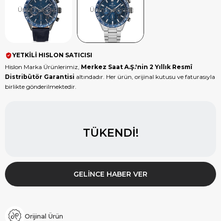
Ürün Tükendi
Ürün Tükendi
YETKİLİ HISLON SATICISI
Hislon Marka Ürünlerimiz,
Merkez Saat A.Ş.'nin 2 Yıllık Resmî
Distribütör Garantisi
altındadır. Her ürün, orijinal kutusu ve faturasıyla
birlikte gönderilmektedir.
TÜKENDI!
GELINCE HABER VER
Orijinal Ürün