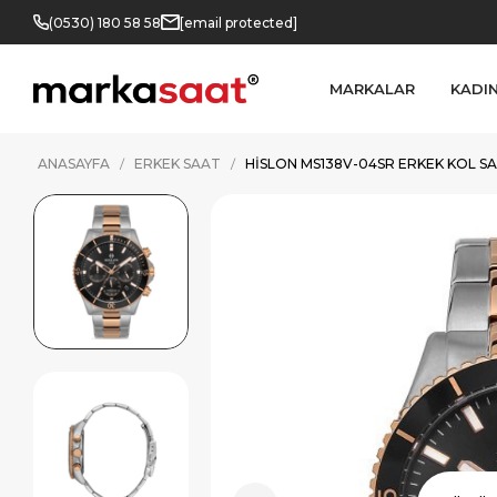
(0530) 180 58 58
[email protected]
MARKALAR
KADI
ANASAYFA
ERKEK SAAT
HISLON MS138V-04SR ERKEK KOL S