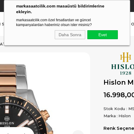
markasaatcilik.com masaüstü bildirimlerine
YETKİLİ SATICI
(Ücretsiz Kargo Ve İade)
ekleyin.
markasaatcilik.com özel fırsatlardan ve güncel
N SAAT
ERKEK SAAT
AKILLI SAAT
ÇOCUK SAAT
O
kampanyalardan haberiniz olsun ister misiniz?
Daha Sonra
Evet
AATI
Hislon M
16.998,0
Stok Kodu
MS
Marka
:
Hislon
Renk Seçenek