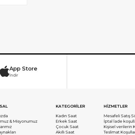
App Store
İndir
SAL
KATEGORİLER
HİZMETLER
ızda
Kadın Saat
Mesafeli Satış 
umuz & Misyonumuz
Erkek Saat
İptal İade koşull
larımız
Çocuk Saat
Kişisel verileri
aynakları
Akıllı Saat
Teslimat Koşullar