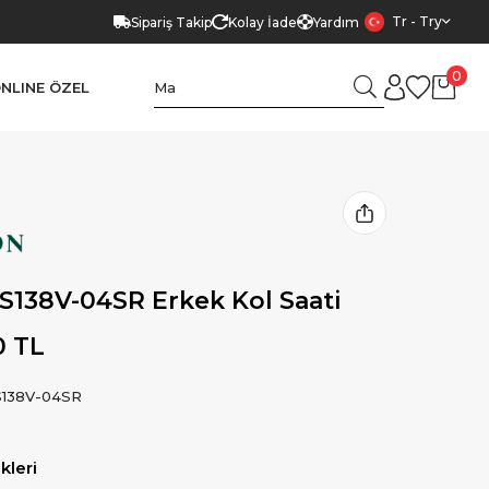
Tr - Try
Sipariş Takip
Kolay İade
Yardım
0
NLINE ÖZEL
S138V-04SR Erkek Kol Saati
0 TL
138V-04SR
leri