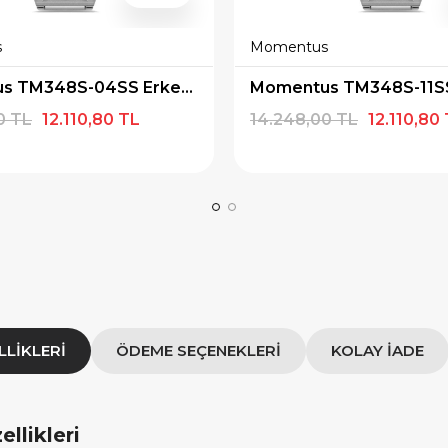
×
×
E İNDİRİM
SEPETTE İNDİRİM
 alışverişe özel 500
9.999 TL üzeri alışverişe özel
s
Momentus
ediye Çeki
1.000 TL Hediye Çeki
Momentus TM348S-04SS Erkek Kol Saati
IYE500
HEDIYE1000
0 TL
12.110,80 TL
14.248,00 TL
12.110,80
OPYALA
KOPYALA
LLIKLERI
ÖDEME SEÇENEKLERI
KOLAY İADE
llikleri