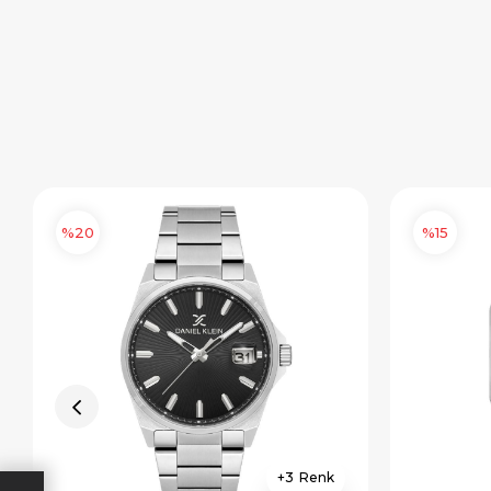
%20
%15
3