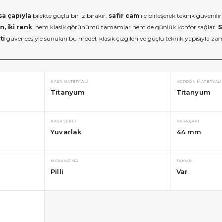
a çapıyla
bilekte güçlü bir iz bırakır.
safir cam
ile birleşerek teknik güvenil
 i̇ki renk
, hem klasik görünümü tamamlar hem de günlük konfor sağlar.
S
ti
güvencesiyle sunulan bu model, klasik çizgileri ve güçlü teknik yapısıyla za
KASA MATERYALI
KORDON MATERYALI
Titanyum
Titanyum
KASA ŞEKLI
KASA ÇAPI
Yuvarlak
44 mm
MEKANIZMA
TAKVIM
Pilli
Var