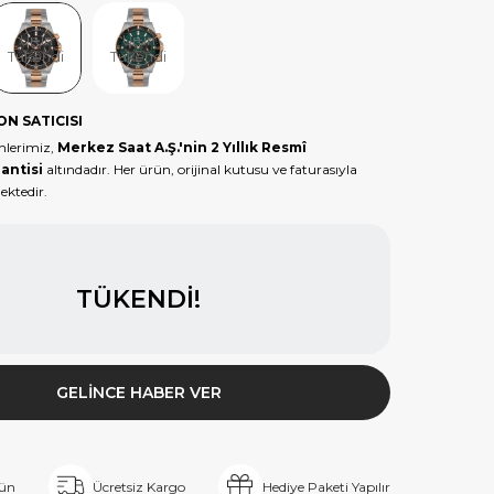
Ürün
Ürün
Tükendi
Tükendi
ON SATICISI
nlerimiz,
Merkez Saat A.Ş.'nin 2 Yıllık Resmî
antisi
altındadır. Her ürün, orijinal kutusu ve faturasıyla
ektedir.
TÜKENDI!
GELINCE HABER VER
rün
Ücretsiz Kargo
Hediye Paketi Yapılır