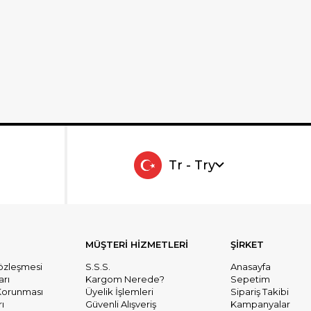
Tr - Try
MÜŞTERİ HİZMETLERİ
ŞİRKET
Sözleşmesi
S.S.S.
Anasayfa
arı
Kargom Nerede?
Sepetim
n Korunması
Üyelik İşlemleri
Sipariş Takibi
ı
Güvenli Alışveriş
Kampanyalar