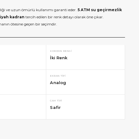
irliği ve uzun ömürlü kullanımı garanti eder.
5 ATM su geçirmezlik
iyah kadran
tercih edilen bir renk detayı olarak öne çıkar.
manın ötesine geçen bir seçimdir.
KORDON RENGI
İki Renk
EKRAN TIPI
Analog
CAM TIPI
Safir