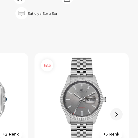
Satıcıya Soru Sor
%15
2
5