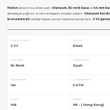
Hislon
serisinin bu erkek saati,
titanyum, i̇ki renk kasa
ve
44 mm kas
derecesiyle yağmur ve nem endişesini ortadan kaldırır.
titanyum kordon,
kronometreli
özelliği hassas zaman takibine olanak tanır.
2 Yıl garan
GARANTI SÜRESI
CINSIYET
2 Yıl
Erkek
KASA RENGI
KADRAN RENGI
İki Renk
Siyah
KRONOMETRE
SU GEÇIRMEZLIK
Var
5 ATM
ALARM
MENŞEI
Yok
HK - ( Hong Kong)