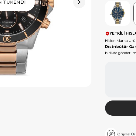
N TÜKENDİ
Ürün
Tükendi
YETKİLİ HISL
Hislon Marka Ürü
Distribütör Gar
birlikte gönderilm
Orijinal Ü