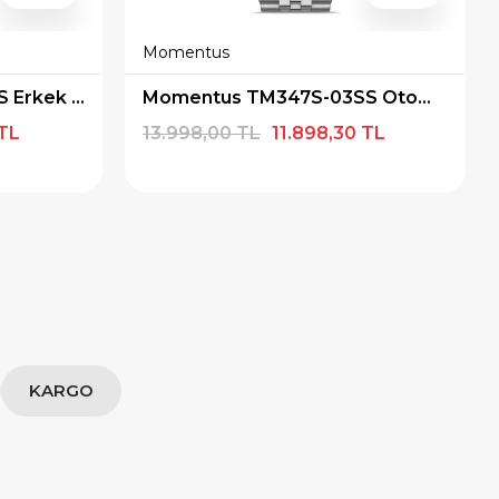
Momentus
Momentus TM348S-11SS Erkek Kol Saati
Momentus TM347S-03SS Otomatik Erkek Kol Saati
 TL
13.998,00 TL
11.898,30 TL
KARGO