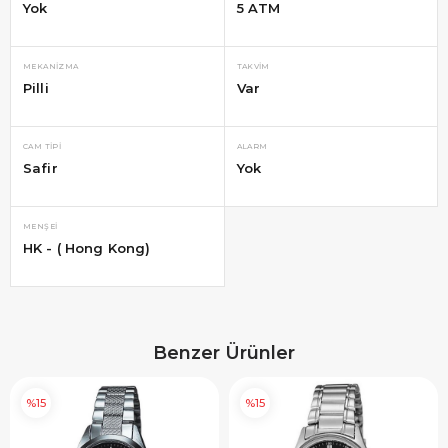
Yok
5 ATM
MEKANIZMA
TAKVIM
Pilli
Var
CAM TIPI
ALARM
Safir
Yok
MENŞEI
HK - ( Hong Kong)
Benzer Ürünler
%15
%15