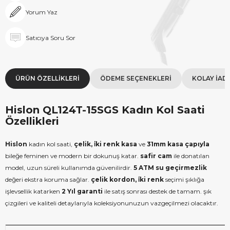
Yorum Yaz
Satıcıya Soru Sor
ÜRÜN ÖZELLIKLERI
ÖDEME SEÇENEKLERI
KOLAY İAD
Hislon QL124T-15SGS Kadın Kol Saati
Özellikleri
Hislon
kadın kol saati,
çelik, i̇ki renk kasa
ve
31mm kasa çapıyla
bileğe feminen ve modern bir dokunuş katar.
safir cam
ile donatılan
model, uzun süreli kullanımda güvenilirdir.
5 ATM su geçirmezlik
değeri ekstra koruma sağlar.
çelik kordon, i̇ki renk
seçimi şıklığa
işlevsellik katarken
2 Yıl garanti
ile satış sonrası destek de tamam. şık
çizgileri ve kaliteli detaylarıyla koleksiyonunuzun vazgeçilmezi olacaktır.