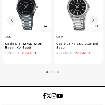
4
4
Casio
Casio
Casio LTP-1274D-1ADF 
Casio LTP-1183A-1ADF Kol 
Bayan Kol Saati
Saati
3.119,00 TL
2.651,15 TL
3.049,00 TL
2.591,65 TL