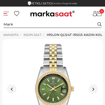
YETKİLİ SATICI
(Ücretsiz Kargo Ve İade)
0
HISLON QL124T-15SGS KADIN KOL 
ANASAYFA
KADIN SAAT