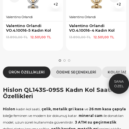
2
2
Valentino Orlandi
Valentino Orlandi
Valentino Orlandi 
Valentino Orlandi 
VO.4.10016-5 Kadın Kol 
VO.4.10016-4 Kadın Kol 
Saati
Saati
13.890,00 TL
12.501,00 TL
13.890,00 TL
12.501,00 TL
×
SEPETTE İNDİRİM
SE
9.999 TL üzeri alışverişe özel
19.99
1.000 TL Hediye Çeki
2
ÜRÜN ÖZELLIKLERI
ÖDEME SEÇENEKLERI
KOLAY İAD
HEDIYE1000
HEDIYE
ÇEKI
Hislon QL143S-09SS Kadın Kol Saati
KOPYALA
Özellikleri
Hislon
kadın kol saati,
çelik, metalik gri kasa
ve
26 mm kasa çapıyla
bileğe feminen ve modern bir dokunuş katar.
mineral cam
ile donatılan
model, uzun süreli kullanımda güvenilirdir.
3 ATM su geçirmezlik
değeri ekstra koruma sağlar.
çelik kordon, metalik gri
seçimi şıklığa