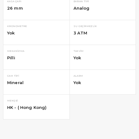
KASA ÇAPI
EKRAN TIPI
26 mm
Analog
KRONOMETRE
SU GEÇIRMEZLIK
Yok
3 ATM
MEKANIZMA
TAKVIM
Pilli
Yok
CAM TIPI
ALARM
Mineral
Yok
MENŞEI
HK - ( Hong Kong)