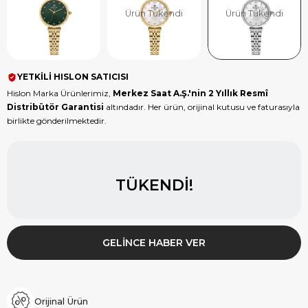
Ürün Tükendi
Ürün Tükendi
YETKİLİ HISLON SATICISI
Hislon Marka Ürünlerimiz,
Merkez Saat A.Ş.'nin 2 Yıllık Resmî
Distribütör Garantisi
altındadır. Her ürün, orijinal kutusu ve faturasıyla
birlikte gönderilmektedir.
TÜKENDI!
GELINCE HABER VER
Orijinal Ürün