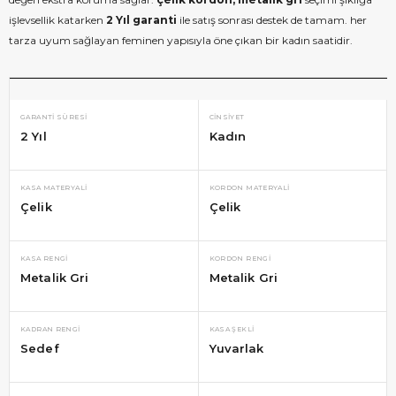
işlevsellik katarken
2 Yıl garanti
ile satış sonrası destek de tamam. her
tarza uyum sağlayan feminen yapısıyla öne çıkan bir kadın saatidir.
GARANTI SÜRESI
CINSIYET
2 Yıl
Kadın
KASA MATERYALI
KORDON MATERYALI
Çelik
Çelik
KASA RENGI
KORDON RENGI
Metalik Gri
Metalik Gri
KADRAN RENGI
KASA ŞEKLI
Sedef
Yuvarlak