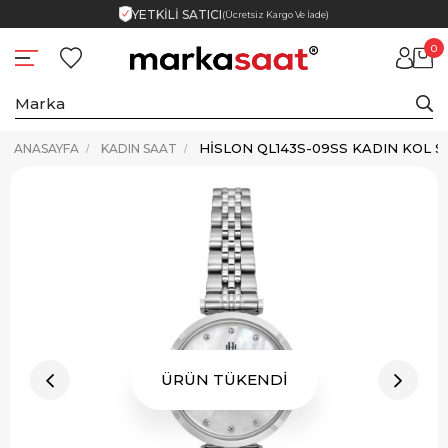
YETKİLİ SATICI
(Ücretsiz Kargo Ve İade)
0
HISLON QL143S-09SS KADIN KOL S
ANASAYFA
KADIN SAAT
ÜRÜN TÜKENDİ