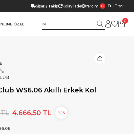
Tr - Try
Sipariş Takip
Kolay İade
Yardım
0
NLINE ÖZEL
Club WS6.06 Akıllı Erkek Kol
 TL
4.666,50 TL
15
6.06