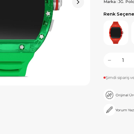
Marka
:
JG. Pol
Renk Seçenek
Şimdi sipariş v
Orijinal Ü
Yorum Yaz