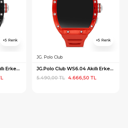
5
5
JG. Polo Club
JG.Polo Club WS6.02 Akıllı Erkek Kol Saati
JG.Polo Club WS6.04 Akıllı Erkek Kol Saati
TL
5.490,00 TL
4.666,50 TL