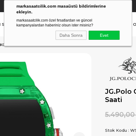
markasaatcilik.com masaüstü bildirimlerine
YETKİLİ SATICI
(Ücretsiz Kargo Ve İade)
ekleyin.
markasaatcilik.com özel fırsatlardan ve güncel
N SAAT
ERKEK SAAT
AKILLI SAAT
ÇOCUK SAAT
O
kampanyalardan haberiniz olsun ister misiniz?
Daha Sonra
Evet
 KOL SAATI
JG.Polo 
Saati
5.490,00
Stok Kodu
WS