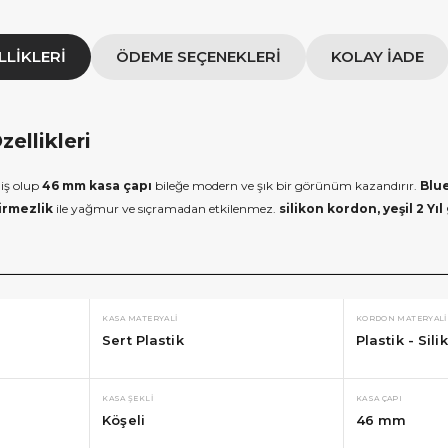
LLIKLERI
ÖDEME SEÇENEKLERI
KOLAY İADE
ellikleri
miş olup
46 mm kasa çapı
bileğe modern ve şık bir görünüm kazandırır.
Blu
irmezlik
ile yağmur ve sıçramadan etkilenmez.
silikon kordon, yeşil
2 Yıl
KASA MATERYALI
KORDON MATERYALI
Sert Plastik
Plastik - Sili
×
×
E İNDİRİM
SEPETTE İNDİRİM
 alışverişe özel 500
9.999 TL üzeri alışverişe özel
KASA ŞEKLI
KASA ÇAPI
Köşeli
46 mm
ediye Çeki
1.000 TL Hediye Çeki