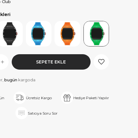
o Club
leri
er,
bugün
kargoda
rün
Ücretsiz Kargo
Hediye Paketi Yapılır
Satıcıya Soru Sor