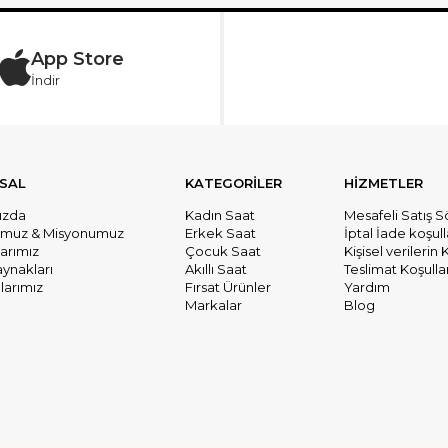
App Store
İndir
SAL
KATEGORİLER
HİZMETLER
ızda
Kadın Saat
Mesafeli Satış 
umuz & Misyonumuz
Erkek Saat
İptal İade koşull
larımız
Çocuk Saat
Kişisel verileri
aynakları
Akıllı Saat
Teslimat Koşullar
arımız
Fırsat Ürünler
Yardım
Markalar
Blog