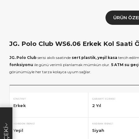
ÜRÜN ÖZE
JG. Polo Club WS6.06 Erkek Kol Saati Öz
JG. Polo Club
serisi akıllı saatinde
sert plastik, yeşil kasa
tercih edil
fonksiyonu
ile günü verimli planlamak mümkün olur.
5 ATM su geç
görünümüyle her tarza kolayca uyum sağlar.
CINSIYET
GARANTI SÜRESI
Erkek
2 Yıl
×
×
İNDİRİM
SEPETTE İNDİRİM
SEPETT
lışverişe özel
19.999 TL üzeri alışverişe özel
4.999 TL üzeri
KORDON RENGI
KADRAN RENGI
Yeşil
Siyah
diye Çeki
2.000 TL Hediye Çeki
TL H