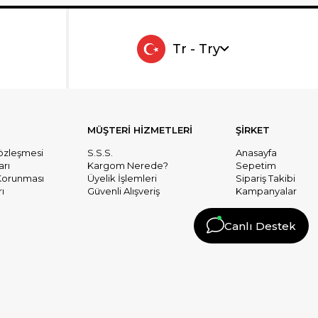
Tr - Try
MÜŞTERİ HİZMETLERİ
ŞİRKET
Sözleşmesi
S.S.S.
Anasayfa
arı
Kargom Nerede?
Sepetim
n Korunması
Üyelik İşlemleri
Sipariş Takibi
ı
Güvenli Alışveriş
Kampanyalar
Canlı Destek