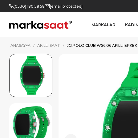
(0530) 180 58 58
[email protected]
MARKALAR
KADI
ANASAYFA
AKILLI SAAT
JG.POLO CLUB WS6.06 AKILLI ERKEK