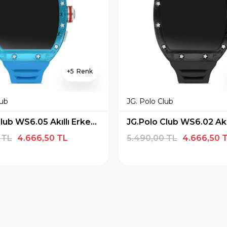
5
lub
JG. Polo Club
JG.Polo Club WS6.05 Akıllı Erkek Kol Saati
 TL
4.666,50 TL
5.490,00 TL
4.666,50 