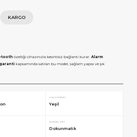
KARGO
etooth
özelliği cihazınızla kesintisiz bağlantı kurar.
Alarm
 garanti
kapsamında satılan bu model, sağlam yapısı ve şık
KASA RENGI
kon
Yeşil
EKRAN TIPI
Dokunmatik