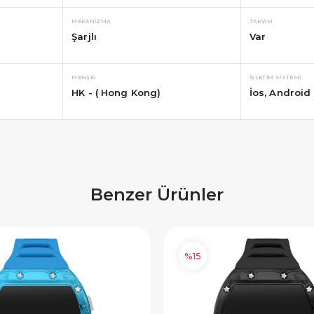
IYE500
HEDIYE1000
MEKANIZMA
TAKVIM
Şarjlı
Var
OPYALA
KOPYALA
MENŞEI
İŞLETIM SISTEMI
HK - ( Hong Kong)
İos
Android
Benzer Ürünler
%15