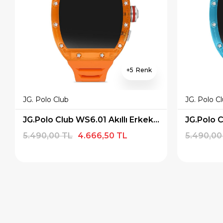
5
JG. Polo Club
JG. Polo C
JG.Polo Club WS6.01 Akıllı Erkek Kol Saati
5.490,00 TL
4.666,50 TL
5.490,00