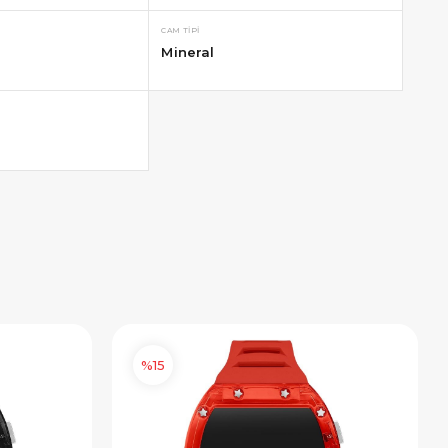
CAM TIPI
Mineral
%15