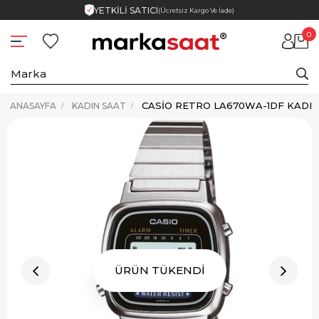
YETKİLİ SATICI
(Ücretsiz Kargo Ve İade)
0
CASIO RETRO LA670WA-1DF KADIN
ANASAYFA
KADIN SAAT
ÜRÜN TÜKENDİ