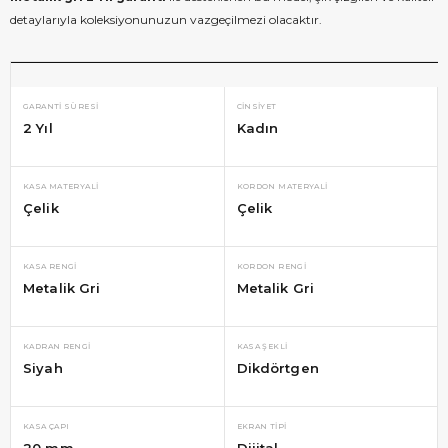
detaylarıyla koleksiyonunuzun vazgeçilmezi olacaktır.
GARANTI SÜRESI
CINSIYET
2 Yıl
Kadın
KASA MATERYALI
KORDON MATERYALI
Çelik
Çelik
KASA RENGI
KORDON RENGI
Metalik Gri
Metalik Gri
KADRAN RENGI
KASA ŞEKLI
Siyah
Dikdörtgen
KASA ÇAPI
EKRAN TIPI
20 mm
Dijital