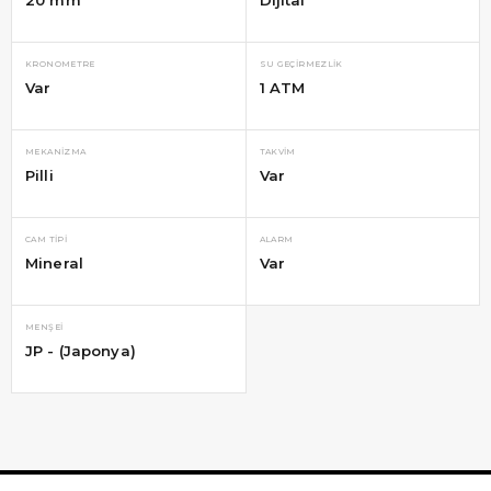
KRONOMETRE
SU GEÇIRMEZLIK
Var
1 ATM
MEKANIZMA
TAKVIM
Pilli
Var
CAM TIPI
ALARM
Mineral
Var
MENŞEI
JP - (Japonya)