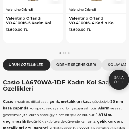
Valentino Orlandi
Valentino Orlandi
Valentino Orlandi 
Valentino Orlandi 
VO.4.10016-5 Kadın Kol 
VO.4.10016-4 Kadın Kol 
Saati
Saati
13.890,00 TL
13.890,00 TL
×
SEPETTE İNDİRİM
SE
9.999 TL üzeri alışverişe özel
19.99
1.000 TL Hediye Çeki
2
ÜRÜN ÖZELLIKLERI
ÖDEME SEÇENEKLERI
KOLAY İAD
HEDIYE1000
HEDIYE
Casio LA670WA-1DF Kadın Kol Saati
ÇEKI
KOPYALA
Özellikleri
Casio
imzalı bu dijital saat,
çelik, metalik gri kasa
gövdesiyle
20 mm
kasa çapında
kompakt ve dayanıklı bir yapıya sahiptir.
Alarm
ve saat
gösterimi dijital ekran aracılığıyla net bir şekilde okunur.
1 ATM su
geçirmezlik
ile günlük aktivitelerde güvende kalırsınız.
çelik kordon,
metalik gri
2 Yıl garanti
ile desteklenen bu model, şık çizgileri ve kaliteli