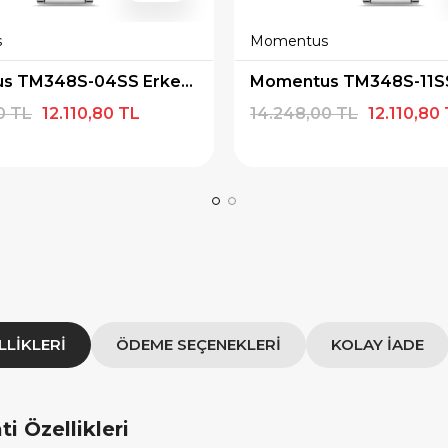
s
Momentus
×
×
E İNDİRİM
SEPETTE İNDİRİM
Momentus TM348S-04SS Erkek Kol Saati
 alışverişe özel 500
9.999 TL üzeri alışverişe özel
0 TL
12.110,80 TL
14.248,00 TL
12.110,80
ediye Çeki
1.000 TL Hediye Çeki
IYE500
HEDIYE1000
OPYALA
KOPYALA
LLIKLERI
ÖDEME SEÇENEKLERI
KOLAY İADE
 Özellikleri