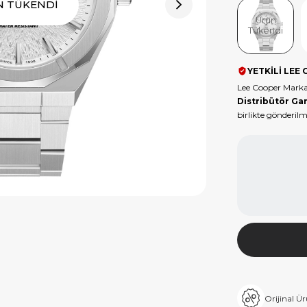
N TÜKENDİ
Ürün
Tükendi
YETKİLİ LEE 
Lee Cooper Marka
Distribütör Gar
birlikte gönderilm
Orijinal Ü