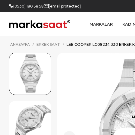
(0530) 180 58 58
[email protected]
MARKALAR
KADI
ANASAYFA
ERKEK SAAT
LEE COOPER LC08234.330 ERKEK K