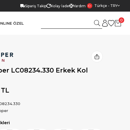
Türkçe - TRY
Sipariş Takip
Kolay İade
Yardım
0
NLINE ÖZEL
er LC08234.330 Erkek Kol
 TL
08234.330
oper
leri