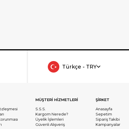
Türkçe - TRY
MÜŞTERİ HİZMETLERİ
ŞİRKET
Sözleşmesi
S.S.S.
Anasayfa
arı
Kargom Nerede?
Sepetim
n Korunması
Üyelik İşlemleri
Sipariş Takibi
ı
Güvenli Alışveriş
Kampanyalar