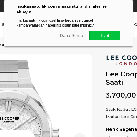
markasaatcilik.com masaüstü bildirimlerine
YETKİLİ SATICI
(Ücretsiz Kargo Ve İade)
ekleyin.
markasaatcilik.com özel fırsatlardan ve güncel
N SAAT
ERKEK SAAT
AKILLI SAAT
ÇOCUK SAAT
O
kampanyalardan haberiniz olsun ister misiniz?
Daha Sonra
Evet
OL SAATI
Lee Coop
Saati
3.700,00
Stok Kodu
LC
Marka
:
Lee Co
Renk Seçenek