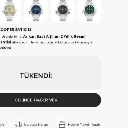
Ürün
Ürün
Ürün
Ürün
Tükendi
Tükendi
Tükendi
Tükendi
COOPER SATICISI
 Ürünlerimiz,
Arıkan Saat A.Ş.'nin 2 Yıllık Resmî
antisi
altındadır. Her ürün, orijinal kutusu ve faturasıyla
ektedir.
TÜKENDI!
GELINCE HABER VER
rün
Ücretsiz Kargo
Hediye Paketi Yapılır