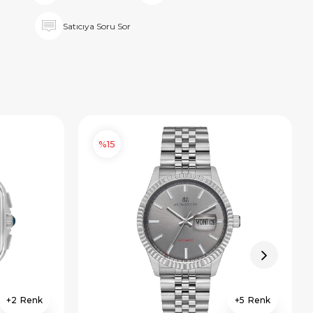
Satıcıya Soru Sor
%15
2
5