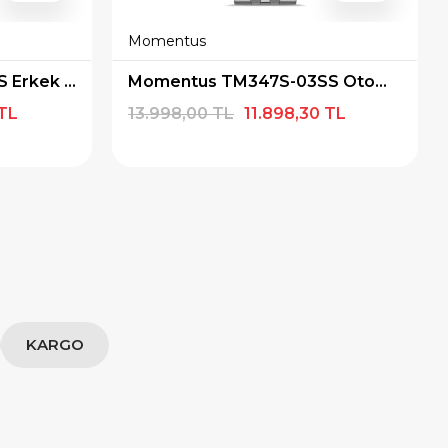
Momentus
Momentus TM348S-11SS Erkek Kol Saati
Momentus TM347S-03SS Otomatik Erkek Kol Saati
 TL
13.998,00 TL
11.898,30 TL
KARGO