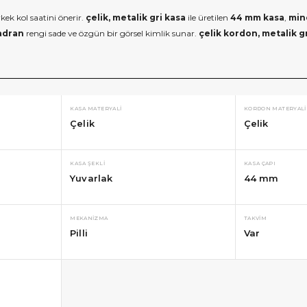
rkek kol saatini önerir.
çelik, metalik gri kasa
ile üretilen
44 mm kasa
,
min
adran
rengi sade ve özgün bir görsel kimlik sunar.
çelik kordon, metalik g
KASA MATERYALI
KORDON MATERYALI
Çelik
Çelik
KASA ŞEKLI
KASA ÇAPI
Yuvarlak
44 mm
MEKANIZMA
TAKVIM
Pilli
Var