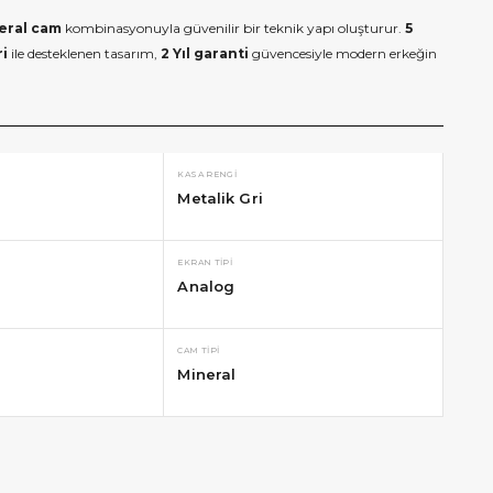
eral cam
kombinasyonuyla güvenilir bir teknik yapı oluşturur.
5
ri
ile desteklenen tasarım,
2 Yıl garanti
güvencesiyle modern erkeğin
KASA RENGI
Metalik Gri
EKRAN TIPI
Analog
CAM TIPI
Mineral