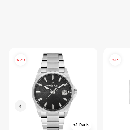
%20
%15
3