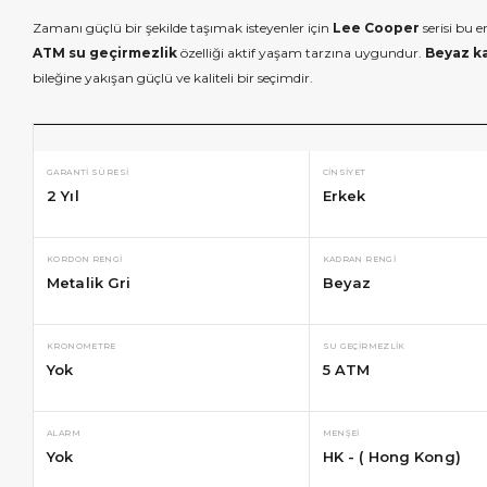
Zamanı güçlü bir şekilde taşımak isteyenler için
Lee Cooper
serisi bu e
ATM su geçirmezlik
özelliği aktif yaşam tarzına uygundur.
Beyaz k
bileğine yakışan güçlü ve kaliteli bir seçimdir.
GARANTI SÜRESI
CINSIYET
2 Yıl
Erkek
KORDON RENGI
KADRAN RENGI
Metalik Gri
Beyaz
KRONOMETRE
SU GEÇIRMEZLIK
Yok
5 ATM
ALARM
MENŞEI
Yok
HK - ( Hong Kong)