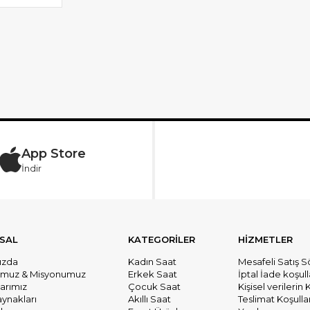
App Store
İndir
SAL
KATEGORİLER
HİZMETLER
ızda
Kadın Saat
Mesafeli Satış 
umuz & Misyonumuz
Erkek Saat
İptal İade koşull
larımız
Çocuk Saat
Kişisel verileri
aynakları
Akıllı Saat
Teslimat Koşullar