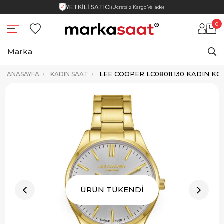
YETKİLİ SATICI
(Ücretsiz Kargo Ve İade)
0
LEE COOPER LC08011.130 KADIN KO
ANASAYFA
KADIN SAAT
ÜRÜN TÜKENDİ