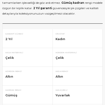
tamamlarken işlevselliği de göz ardı etmez.
Gümüş kadran
rengi modele
özgün bir kişilik katar.
2 Yıl garanti
güvencesiyle şık çizgileri ve kaliteli
detaylarıyla koleksiyonunuzun vazgeçilmezi olacaktır.
GARANTI SÜRESI
CINSIYET
2 Yıl
Kadın
KASA MATERYALI
KORDON MATERYALI
Çelik
Çelik
KORDON RENGI
KASA RENGI
Altın
Altın
KADRAN RENGI
KASA ŞEKLI
Gümüş
Yuvarlak