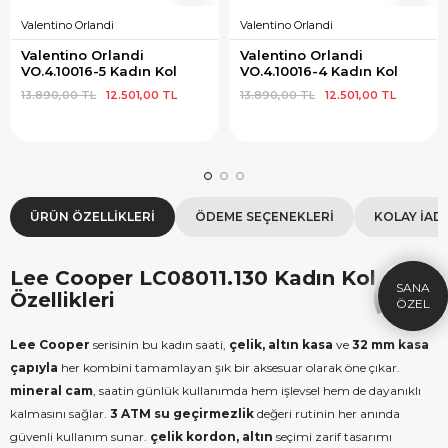
Valentino Orlandi
Valentino Orlandi
Valentino Orlandi 
Valentino Orlandi 
VO.4.10016-5 Kadın Kol 
VO.4.10016-4 Kadın Kol 
Saati
Saati
13.890,00 TL
12.501,00 TL
13.890,00 TL
12.501,00 TL
×
SEPETTE İNDİRİM
SE
ÜRÜN ÖZELLIKLERI
ÖDEME SEÇENEKLERI
KOLAY İAD
9.999 TL üzeri alışverişe özel
19.99
1.000 TL Hediye Çeki
2
HEDIYE1000
Lee Cooper LC08011.130 Kadın Kol Saati
HEDIYE
Özellikleri
ÇEKI
KOPYALA
Lee Cooper
serisinin bu kadın saati,
çelik, altın kasa
ve
32 mm kasa
çapıyla
her kombini tamamlayan şık bir aksesuar olarak öne çıkar.
mineral cam
, saatin günlük kullanımda hem işlevsel hem de dayanıklı
kalmasını sağlar.
3 ATM su geçirmezlik
değeri rutinin her anında
güvenli kullanım sunar.
çelik kordon, altın
seçimi zarif tasarımı