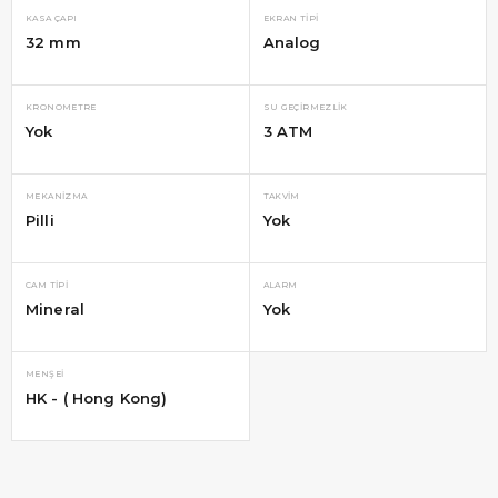
KASA ÇAPI
EKRAN TIPI
32 mm
Analog
KRONOMETRE
SU GEÇIRMEZLIK
Yok
3 ATM
MEKANIZMA
TAKVIM
Pilli
Yok
CAM TIPI
ALARM
Mineral
Yok
MENŞEI
HK - ( Hong Kong)