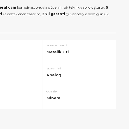
eral cam
kombinasyonuyla güvenilir bir teknik yapı oluşturur.
5
ri
ile desteklenen tasarım,
2 Yıl garanti
güvencesiyle hem günlük
KORDON RENGI
Metalik Gri
EKRAN TIPI
Analog
CAM TIPI
Mineral