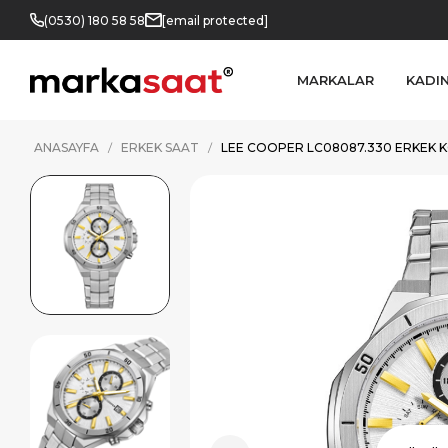
(0530) 180 58 58
[email protected]
MARKALAR
KADI
ANASAYFA
ERKEK SAAT
LEE COOPER LC08087.330 ERKEK K