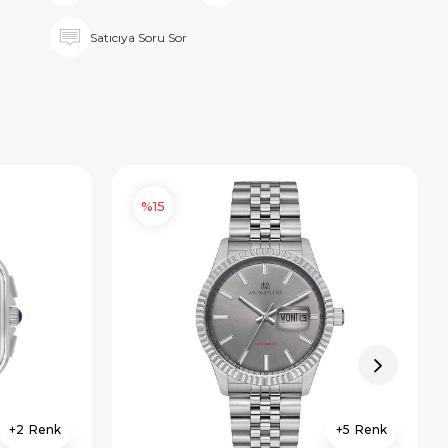
Satıcıya Soru Sor
%15
2
5