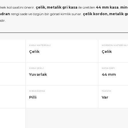
rkek kol saatini önerir.
çelik, metalik gri kasa
ile üretilen
44 mm kasa
,
min
adran
rengi sade ve özgün bir görsel kimlik sunar.
çelik kordon, metalik g
dir.
KASA MATERYALI
KORDON MATERYALI
Çelik
Çelik
KASA ŞEKLI
KASA ÇAPI
Yuvarlak
44 mm
MEKANIZMA
TAKVIM
Pilli
Var