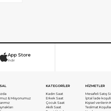
App Store
İndir
SAL
KATEGORİLER
HİZMETLER
ızda
Kadın Saat
Mesafeli Satış 
umuz & Misyonumuz
Erkek Saat
İptal İade koşull
larımız
Çocuk Saat
Kişisel verileri
aynakları
Akıllı Saat
Teslimat Koşullar