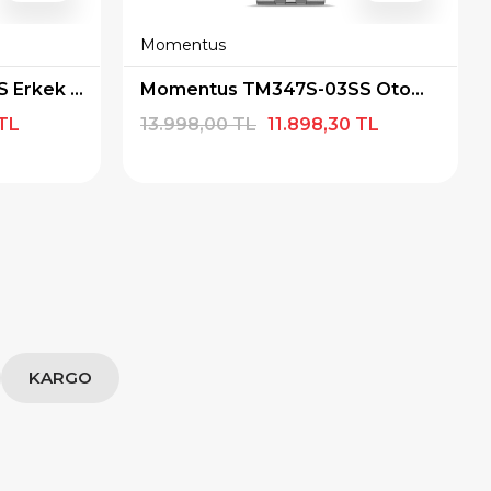
Momentus
Momentus TM348S-11SS Erkek Kol Saati
Momentus TM347S-03SS Otomatik Erkek Kol Saati
 TL
13.998,00 TL
11.898,30 TL
KARGO