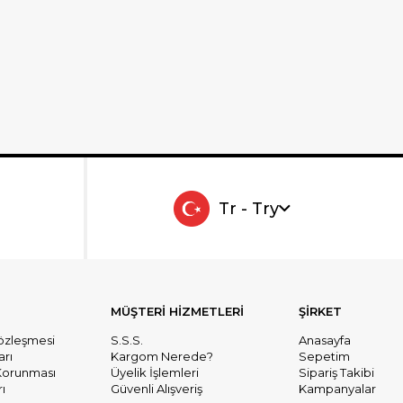
Tr - Try
MÜŞTERİ HİZMETLERİ
ŞİRKET
Sözleşmesi
S.S.S.
Anasayfa
arı
Kargom Nerede?
Sepetim
n Korunması
Üyelik İşlemleri
Sipariş Takibi
ı
Güvenli Alışveriş
Kampanyalar