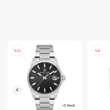
%20
%15
3