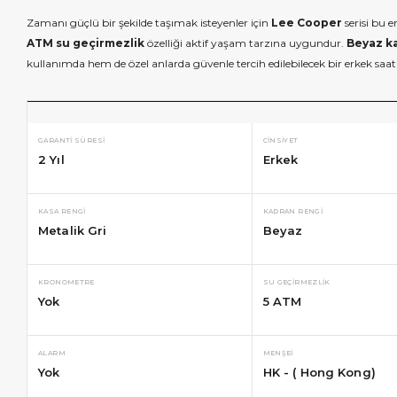
Zamanı güçlü bir şekilde taşımak isteyenler için
Lee Cooper
serisi bu e
ATM su geçirmezlik
özelliği aktif yaşam tarzına uygundur.
Beyaz k
kullanımda hem de özel anlarda güvenle tercih edilebilecek bir erkek saati
GARANTI SÜRESI
CINSIYET
2 Yıl
Erkek
KASA RENGI
KADRAN RENGI
Metalik Gri
Beyaz
KRONOMETRE
SU GEÇIRMEZLIK
Yok
5 ATM
ALARM
MENŞEI
Yok
HK - ( Hong Kong)