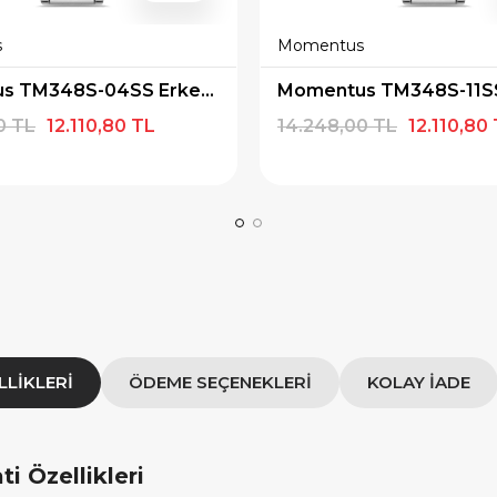
s
Momentus
×
×
E İNDİRİM
SEPETTE İNDİRİM
Momentus TM348S-04SS Erkek Kol Saati
 alışverişe özel 500
9.999 TL üzeri alışverişe özel
0 TL
12.110,80 TL
14.248,00 TL
12.110,80
ediye Çeki
1.000 TL Hediye Çeki
IYE500
HEDIYE1000
OPYALA
KOPYALA
LLIKLERI
ÖDEME SEÇENEKLERI
KOLAY İADE
 Özellikleri