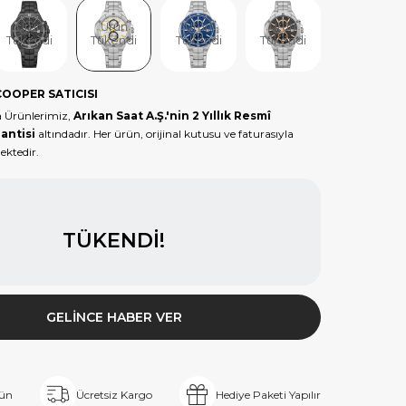
Ürün
Ürün
Ürün
Ürün
Ürün
Tükendi
Tükendi
Tükendi
Tükendi
Tükendi
COOPER SATICISI
 Ürünlerimiz,
Arıkan Saat A.Ş.'nin 2 Yıllık Resmî
antisi
altındadır. Her ürün, orijinal kutusu ve faturasıyla
ektedir.
TÜKENDI!
GELINCE HABER VER
rün
Ücretsiz Kargo
Hediye Paketi Yapılır