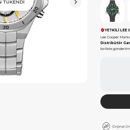
N TÜKENDİ
Ürün
Tükendi
YETKİLİ LEE 
Lee Cooper Marka
Distribütör Gar
birlikte gönderilm
Orijinal Ü