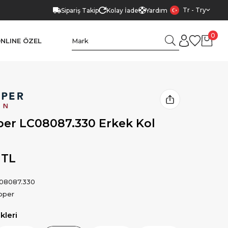
Tr - Try
Sipariş Takip
Kolay İade
Yardım
0
NLINE ÖZEL
er LC08087.330 Erkek Kol
 TL
08087.330
oper
leri