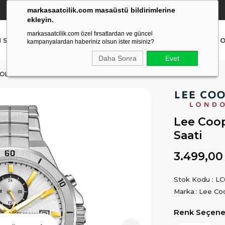
markasaatcilik.com masaüstü bildirimlerine
YETKİLİ SATICI
(Ücretsiz Kargo Ve İade)
ekleyin.
markasaatcilik.com özel fırsatlardan ve güncel
N SAAT
ERKEK SAAT
AKILLI SAAT
ÇOCUK SAAT
O
kampanyalardan haberiniz olsun ister misiniz?
Daha Sonra
Evet
OL SAATI
Lee Coop
Saati
3.499,00
Stok Kodu
LC
Marka
:
Lee Co
Renk Seçenek