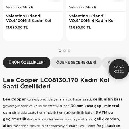
Valentino Orlandi
Valentino Orlandi
Valentino Orlandi 
Valentino Orlandi 
VO.4.10016-5 Kadın Kol 
VO.4.10016-4 Kadın Kol 
Saati
Saati
13.890,00 TL
13.890,00 TL
×
SEPETTE İNDİRİM
SE
9.999 TL üzeri alışverişe özel
19.99
1.000 TL Hediye Çeki
2
ÜRÜN ÖZELLIKLERI
ÖDEME SEÇENEKLERI
KOLAY İAD
HEDIYE1000
HEDIYE
ÇEKI
KOPYALA
Lee Cooper LC08130.170 Kadın Kol
Saati Özellikleri
Lee Cooper
koleksiyonunda yer alan bu kadın saati,
çelik, altın kasa
gövdesiyle sade ve kalıcı bir estetik sunar.
30 mm kasa çapı
,
mineral
cam
bir arada saate hem incelik hem güvenilirlik katar.
3 ATM su
geçirmezlik
ile günlük su temasları sorun yaratmaz.
çelik kordon,
altın
, tasarıma işlevsel bir tamamlayıcı olarak eşlik eder.
Yeşil kadran