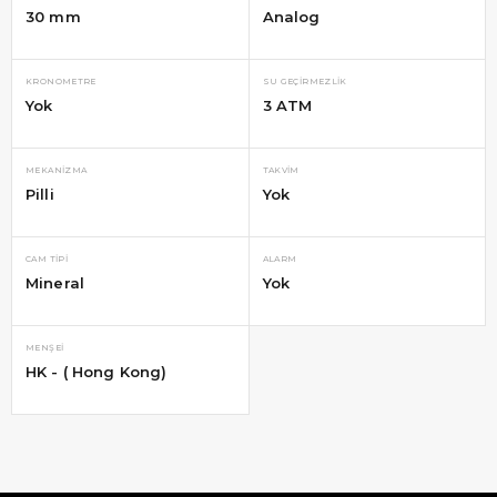
30 mm
Analog
KRONOMETRE
SU GEÇIRMEZLIK
Yok
3 ATM
MEKANIZMA
TAKVIM
Pilli
Yok
CAM TIPI
ALARM
Mineral
Yok
MENŞEI
HK - ( Hong Kong)