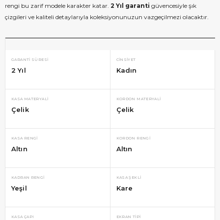
rengi bu zarif modele karakter katar.
2 Yıl garanti
güvencesiyle şık
çizgileri ve kaliteli detaylarıyla koleksiyonunuzun vazgeçilmezi olacaktır.
GARANTI SÜRESI
CINSIYET
2 Yıl
Kadın
KASA MATERYALI
KORDON MATERYALI
Çelik
Çelik
KASA RENGI
KORDON RENGI
Altın
Altın
KADRAN RENGI
KASA ŞEKLI
Yeşil
Kare
KASA ÇAPI
EKRAN TIPI