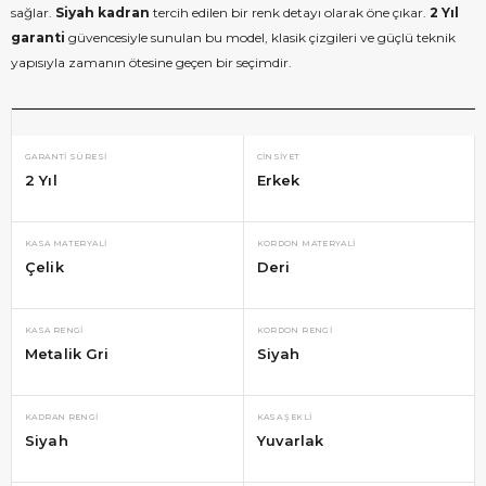
sağlar.
Siyah kadran
tercih edilen bir renk detayı olarak öne çıkar.
2 Yıl
garanti
güvencesiyle sunulan bu model, klasik çizgileri ve güçlü teknik
yapısıyla zamanın ötesine geçen bir seçimdir.
GARANTI SÜRESI
CINSIYET
2 Yıl
Erkek
KASA MATERYALI
KORDON MATERYALI
Çelik
Deri
KASA RENGI
KORDON RENGI
Metalik Gri
Siyah
KADRAN RENGI
KASA ŞEKLI
Siyah
Yuvarlak