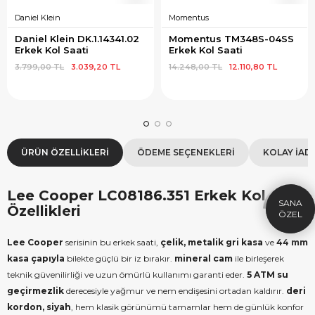
Daniel Klein
Momentus
Daniel Klein DK.1.14341.02 
Momentus TM348S-04SS 
Erkek Kol Saati
Erkek Kol Saati
3.799,00 TL
3.039,20 TL
14.248,00 TL
12.110,80 TL
×
SEPETTE İNDİRİM
SE
ÜRÜN ÖZELLIKLERI
ÖDEME SEÇENEKLERI
KOLAY İAD
9.999 TL üzeri alışverişe özel
19.99
1.000 TL Hediye Çeki
2
Lee Cooper LC08186.351 Erkek Kol Saati
HEDIYE1000
HEDIYE
Özellikleri
ÇEKI
KOPYALA
Lee Cooper
serisinin bu erkek saati,
çelik, metalik gri kasa
ve
44 mm
kasa çapıyla
bilekte güçlü bir iz bırakır.
mineral cam
ile birleşerek
teknik güvenilirliği ve uzun ömürlü kullanımı garanti eder.
5 ATM su
geçirmezlik
derecesiyle yağmur ve nem endişesini ortadan kaldırır.
deri
kordon, siyah
, hem klasik görünümü tamamlar hem de günlük konfor