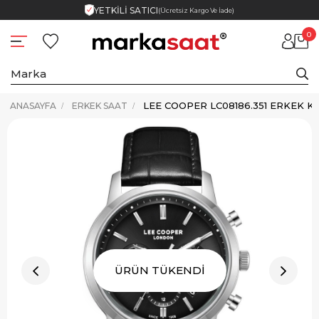
YETKİLİ SATICI
(Ücretsiz Kargo Ve İade)
0
LEE COOPER LC08186.351 ERKEK K
ANASAYFA
ERKEK SAAT
ÜRÜN TÜKENDİ