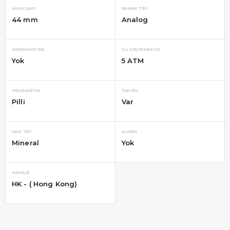
KASA ÇAPI
EKRAN TIPI
44 mm
Analog
KRONOMETRE
SU GEÇIRMEZLIK
Yok
5 ATM
MEKANIZMA
TAKVIM
Pilli
Var
CAM TIPI
ALARM
Mineral
Yok
MENŞEI
HK - ( Hong Kong)