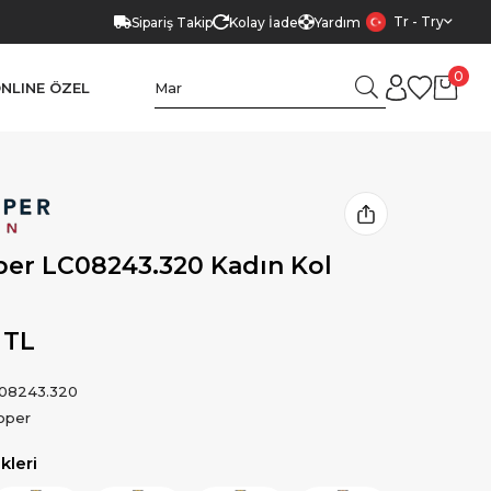
Tr - Try
Sipariş Takip
Kolay İade
Yardım
0
NLINE ÖZEL
er LC08243.320 Kadın Kol
 TL
08243.320
oper
leri