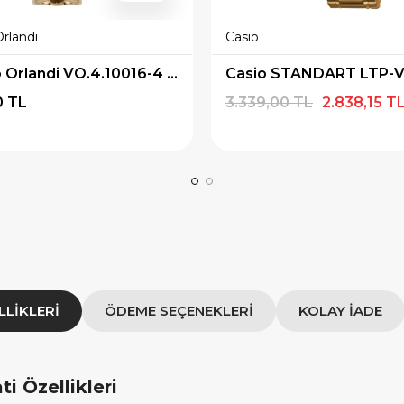
Orlandi
Casio
×
×
E İNDİRİM
SEPETTE İNDİRİM
Valentino Orlandi VO.4.10016-4 Kadın Kol Saati
 alışverişe özel 500
9.999 TL üzeri alışverişe özel
0 TL
3.339,00 TL
2.838,15 T
ediye Çeki
1.000 TL Hediye Çeki
IYE500
HEDIYE1000
OPYALA
KOPYALA
LLIKLERI
ÖDEME SEÇENEKLERI
KOLAY İADE
 Özellikleri