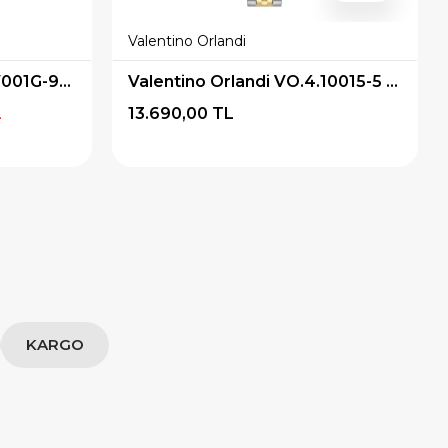
Valentino Orlandi
Casio STANDART LTP-V001G-9BUDF Kol Saati
Valentino Orlandi VO.4.10015-5 Pırlantalı Kadın Kol Saati
L
13.690,00 TL
KARGO