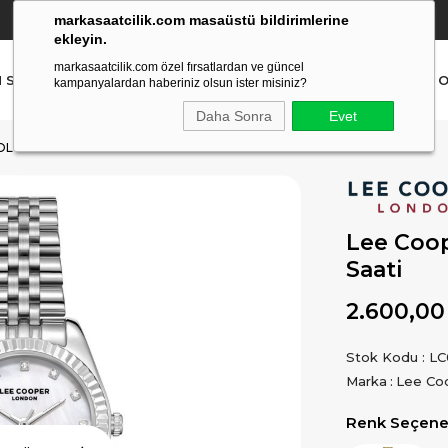
markasaatcilik.com masaüstü bildirimlerine
YETKİLİ SATICI
(Ücretsiz Kargo Ve İade)
ekleyin.
markasaatcilik.com özel fırsatlardan ve güncel
N SAAT
ERKEK SAAT
AKILLI SAAT
ÇOCUK SAAT
O
kampanyalardan haberiniz olsun ister misiniz?
Daha Sonra
Evet
OL SAATI
Lee Coop
Saati
2.600,00
Stok Kodu
LC
Marka
:
Lee Co
Renk Seçenek