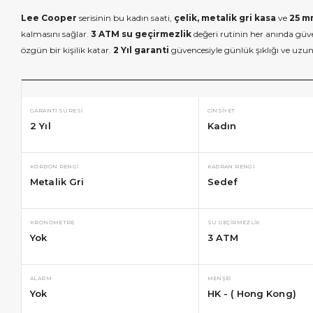
Lee Cooper
serisinin bu kadın saati,
çelik, metalik gri kasa
ve
25 m
kalmasını sağlar.
3 ATM su geçirmezlik
değeri rutinin her anında güv
özgün bir kişilik katar.
2 Yıl garanti
güvencesiyle günlük şıklığı ve uzun 
GARANTI SÜRESI
CINSIYET
2 Yıl
Kadın
KORDON RENGI
KADRAN RENGI
Metalik Gri
Sedef
KRONOMETRE
SU GEÇIRMEZLIK
Yok
3 ATM
ALARM
MENŞEI
Yok
HK - ( Hong Kong)