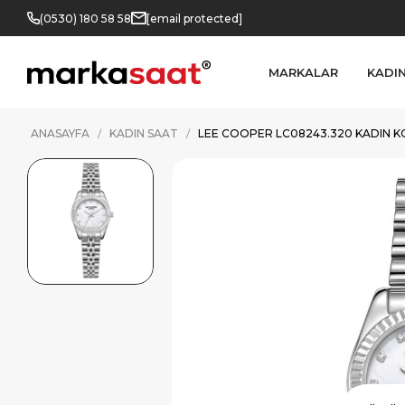
(0530) 180 58 58
[email protected]
MARKALAR
KADI
ANASAYFA
KADIN SAAT
LEE COOPER LC08243.320 KADIN K