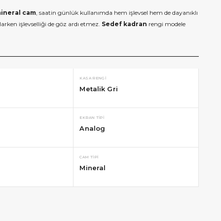
ineral cam
, saatin günlük kullanımda hem işlevsel hem de dayanıklı
rken işlevselliği de göz ardı etmez.
Sedef kadran
rengi modele
KASA RENGI
Metalik Gri
EKRAN TIPI
Analog
CAM TIPI
Mineral