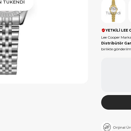
N TÜKENDİ
Ürün
Tükendi
YETKİLİ LEE 
Lee Cooper Marka
Distribütör Gar
birlikte gönderilm
Orijinal Ü