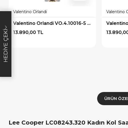
Valentino Orlandi
Valentino 
×
×
İNDİRİM
SEPETTE İNDİRİM
SEPETT
Valentino Orlandi VO.4.10016-5 Kadın Kol Saati
lışverişe özel
19.999 TL üzeri alışverişe özel
4.999 TL üzeri
HEDIYE ÇEKI
13.890,00 TL
13.890,0
diye Çeki
2.000 TL Hediye Çeki
TL H
E1000
HEDIYE2000
HED
ALA
KOPYALA
K
ÜRÜN ÖZE
Lee Cooper LC08243.320 Kadın Kol Saati