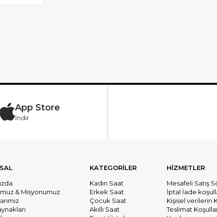
App Store
İndir
SAL
KATEGORİLER
HİZMETLER
ızda
Kadın Saat
Mesafeli Satış 
umuz & Misyonumuz
Erkek Saat
İptal İade koşull
larımız
Çocuk Saat
Kişisel verileri
aynakları
Akıllı Saat
Teslimat Koşullar