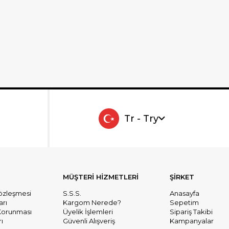
Tr - Try
MÜŞTERİ HİZMETLERİ
ŞİRKET
Sözleşmesi
S.S.S.
Anasayfa
arı
Kargom Nerede?
Sepetim
n Korunması
Üyelik İşlemleri
Sipariş Takibi
ı
Güvenli Alışveriş
Kampanyalar