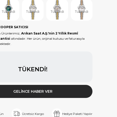
Ürün
Ürün
Ürün
Ürün
Ürün
Tükendi
Tükendi
Tükendi
Tükendi
Tükendi
COOPER SATICISI
 Ürünlerimiz,
Arıkan Saat A.Ş.'nin 2 Yıllık Resmî
antisi
altındadır. Her ürün, orijinal kutusu ve faturasıyla
ektedir.
TÜKENDI!
GELINCE HABER VER
rün
Ücretsiz Kargo
Hediye Paketi Yapılır