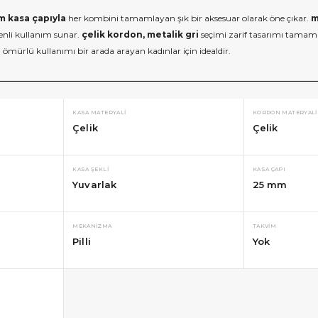
m kasa çapıyla
her kombini tamamlayan şık bir aksesuar olarak öne çıkar.
m
enli kullanım sunar.
çelik kordon, metalik gri
seçimi zarif tasarımı tamamla
ömürlü kullanımı bir arada arayan kadınlar için idealdir.
KASA MATERYALI
KORDON MATERYALI
Çelik
Çelik
KASA ŞEKLI
KASA ÇAPI
Yuvarlak
25 mm
MEKANIZMA
TAKVIM
Pilli
Yok