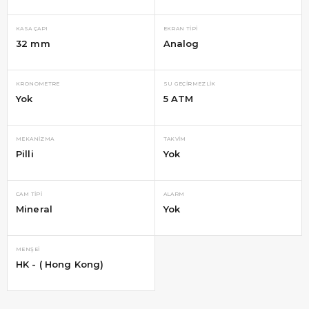
KASA ÇAPI
EKRAN TIPI
32 mm
Analog
KRONOMETRE
SU GEÇIRMEZLIK
Yok
5 ATM
MEKANIZMA
TAKVIM
Pilli
Yok
CAM TIPI
ALARM
Mineral
Yok
MENŞEI
HK - ( Hong Kong)