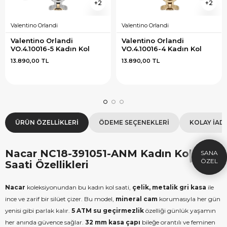
2
2
Valentino Orlandi
Valentino Orlandi
Valentino Orlandi 
Valentino Orlandi 
VO.4.10016-5 Kadın Kol 
VO.4.10016-4 Kadın Kol 
Saati
Saati
13.890,00 TL
13.890,00 TL
×
SEPETTE İNDİRİM
SE
9.999 TL üzeri alışverişe özel
19.99
ÜRÜN ÖZELLIKLERI
ÖDEME SEÇENEKLERI
KOLAY İAD
1.000 TL Hediye Çeki
2
HEDIYE1000
Nacar NC18-391051-ANM Kadın Kol
HEDIYE
ÇEKI
Saati Özellikleri
KOPYALA
Nacar
koleksiyonundan bu kadın kol saati,
çelik, metalik gri kasa
ile
ince ve zarif bir silüet çizer. Bu model,
mineral cam
korumasıyla her gün
yenisi gibi parlak kalır.
5 ATM su geçirmezlik
özelliği günlük yaşamın
her anında güvence sağlar.
32 mm kasa çapı
bileğe orantılı ve feminen