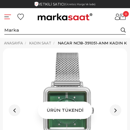
YETKİLİ SATICI
(Ücretsiz Kargo Ve İade)
0
NACAR NC18-391051-ANM KADIN KO
ANASAYFA
KADIN SAAT
ÜRÜN TÜKENDİ