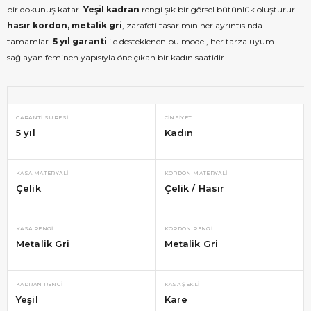
bir dokunuş katar.
Yeşil kadran
rengi şık bir görsel bütünlük oluşturur.
hasır kordon, metalik gri
, zarafeti tasarımın her ayrıntısında
tamamlar.
5 yıl garanti
ile desteklenen bu model, her tarza uyum
sağlayan feminen yapısıyla öne çıkan bir kadın saatidir.
GARANTI SÜRESI
CINSIYET
5 yıl
Kadın
KASA MATERYALI
KORDON MATERYALI
Çelik
Çelik / Hasır
KASA RENGI
KORDON RENGI
Metalik Gri
Metalik Gri
KADRAN RENGI
KASA ŞEKLI
Yeşil
Kare