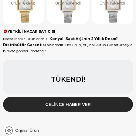
Ürün Tükendi
Ürün Tükendi
Ürün Tükendi
YETKİLİ NACAR SATICISI
Nacar Marka Ürünlerimiz,
Konyalı Saat A.Ş.'nin 2 Yıllık Resmî
Distribütör Garantisi
altındadır. Her ürün, orijinal kutusu ve faturasıyla
birlikte gönderilmektedir.
TÜKENDI!
GELINCE HABER VER
Orijinal Ürün