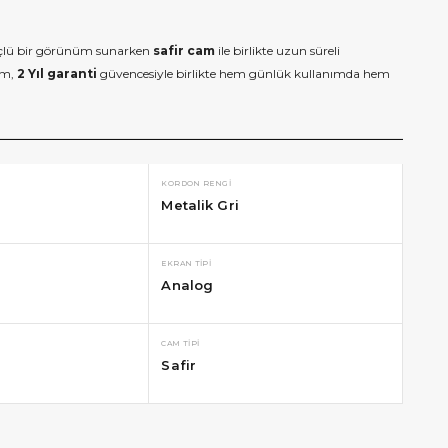
üçlü bir görünüm sunarken
safir cam
ile birlikte uzun süreli
ım,
2 Yıl garanti
güvencesiyle birlikte hem günlük kullanımda hem
KORDON RENGI
Metalik Gri
EKRAN TIPI
Analog
CAM TIPI
Safir