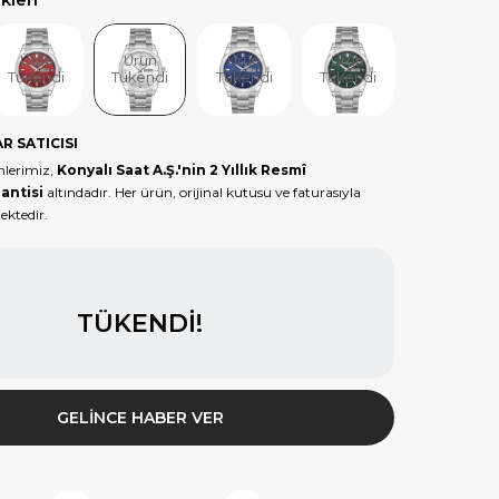
Ürün
Ürün
Ürün
Ürün
Ürün
Tükendi
Tükendi
Tükendi
Tükendi
Tükendi
R SATICISI
lerimiz,
Konyalı Saat A.Ş.'nin 2 Yıllık Resmî
antisi
altındadır. Her ürün, orijinal kutusu ve faturasıyla
ektedir.
TÜKENDI!
GELINCE HABER VER