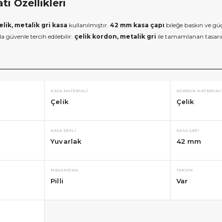
 Özellikleri
elik, metalik gri kasa
kullanılmıştır.
42 mm kasa çapı
bileğe baskın ve g
a güvenle tercih edilebilir.
çelik kordon, metalik gri
ile tamamlanan tasar
KASA MATERYALI
KORDON MATERYALI
Çelik
Çelik
KASA ŞEKLI
KASA ÇAPI
Yuvarlak
42 mm
MEKANIZMA
TAKVIM
Pilli
Var