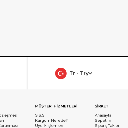
Tr - Try
MÜŞTERİ HİZMETLERİ
ŞİRKET
Sözleşmesi
S.S.S.
Anasayfa
arı
Kargom Nerede?
Sepetim
n Korunması
Üyelik İşlemleri
Sipariş Takibi