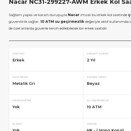
Nacar NC31-299227-AWM Erkek Kol Saati
Sağlam yapısı ve kararlı duruşuyla
Nacar
imzalı bu erkek kol saatinde
ç
güvenilirlik sağlar.
10 ATM su geçirmezlik
değeriyle aktif kullanımda d
de özel anlarda güvenle tercih edilebilecek bir erkek saatidir.
CINSIYET
GARANTI SÜRESI
Erkek
2 Yıl
KASA RENGI
KADRAN RENGI
Metalik Gri
Beyaz
KRONOMETRE
SU GEÇIRMEZLIK
Yok
10 ATM
ALARM
MENŞEI
Yok
HK - ( Hong Kong)