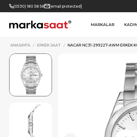
(0530) 180 58 58
[email protected]
MARKALAR
KADI
ANASAYFA
ERKEK SAAT
NACAR NC31-299227-AWM ERKEK K