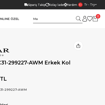
Tr - Try
Sipariş Takip
Kolay İade
Yardım
0
NLINE ÖZEL
C31-299227-AWM Erkek Kol
 TL
31-299227-AWM
leri