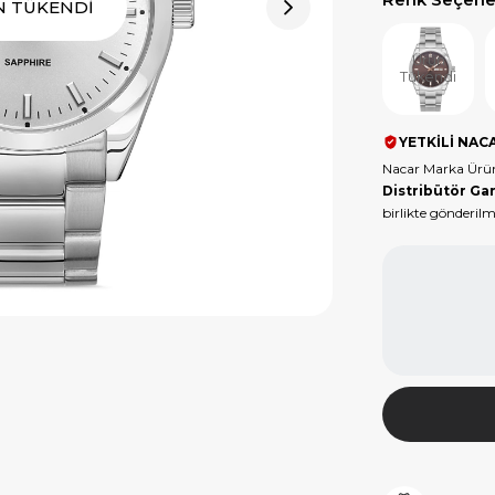
N TÜKENDİ
Ürün
Tükendi
YETKİLİ NACA
Nacar Marka Ürün
Distribütör Gar
birlikte gönderilm