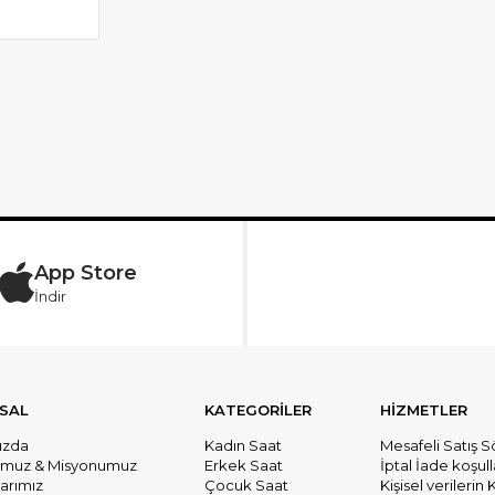
App Store
İndir
SAL
KATEGORİLER
HİZMETLER
ızda
Kadın Saat
Mesafeli Satış 
umuz & Misyonumuz
Erkek Saat
İptal İade koşull
larımız
Çocuk Saat
Kişisel verileri