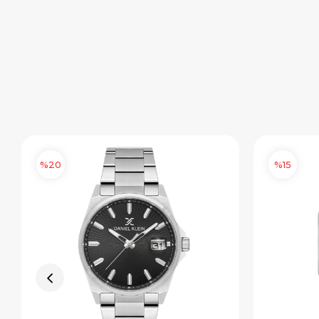
%20
%15