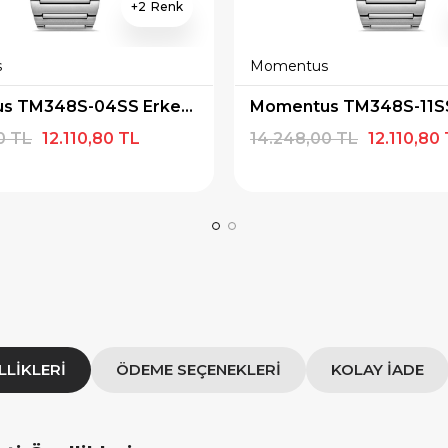
2
×
×
s
Momentus
E İNDİRİM
SEPETTE İNDİRİM
Momentus TM348S-04SS Erkek Kol Saati
lışverişe özel 500tl
10000tl Üzeri Alışverişe özel
iye Çeki
1000tl Hediye Çeki
0 TL
12.110,80 TL
14.248,00 TL
12.110,80
SAT500
FIRSAT1000
OPYALA
KOPYALA
LLIKLERI
ÖDEME SEÇENEKLERI
KOLAY İADE