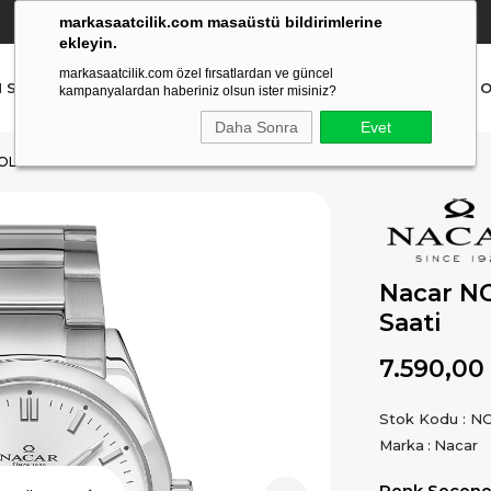
markasaatcilik.com masaüstü bildirimlerine
YETKİLİ SATICI
(Ücretsiz Kargo Ve İade)
ekleyin.
markasaatcilik.com özel fırsatlardan ve güncel
N SAAT
ERKEK SAAT
AKILLI SAAT
ÇOCUK SAAT
O
kampanyalardan haberiniz olsun ister misiniz?
Daha Sonra
Evet
OL SAATI
Nacar N
Saati
7.590,00
Stok Kodu
NC
Marka
:
Nacar
Renk Seçenek