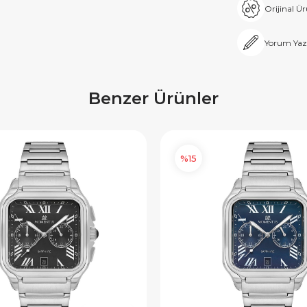
Orijinal Ü
Yorum Yaz
Benzer Ürünler
%15