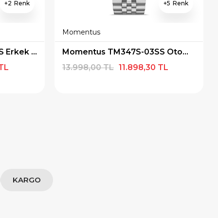
2
5
Momentus
Momentus TM348S-11SS Erkek Kol Saati
Momentus TM347S-03SS Otomatik Erkek Kol Saati
 TL
13.998,00 TL
11.898,30 TL
KARGO