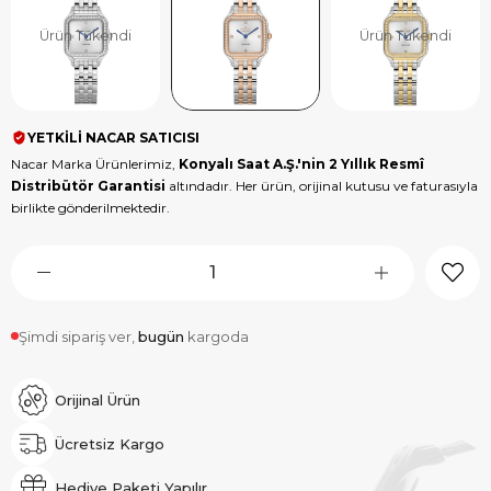
Ürün Tükendi
Ürün Tükendi
YETKİLİ NACAR SATICISI
Nacar Marka Ürünlerimiz,
Konyalı Saat A.Ş.'nin 2 Yıllık Resmî
Distribütör Garantisi
altındadır. Her ürün, orijinal kutusu ve faturasıyla
birlikte gönderilmektedir.
Şimdi sipariş ver,
bugün
kargoda
Orijinal Ürün
Ücretsiz Kargo
Hediye Paketi Yapılır