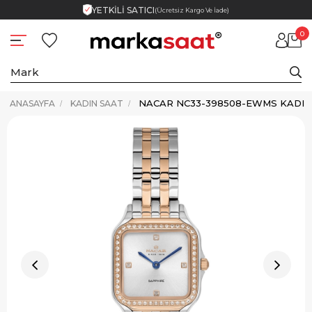
YETKİLİ SATICI
(Ücretsiz Kargo Ve İade)
0
NACAR NC33-398508-EWMS KADIN
ANASAYFA
KADIN SAAT