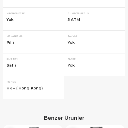
KRONOMETRE
SU GEÇIRMEZLIK
Yok
5 ATM
MEKANIZMA
TAKVIM
Pilli
Yok
CAM TIPI
ALARM
Safir
Yok
MENŞEI
HK - ( Hong Kong)
Benzer Ürünler