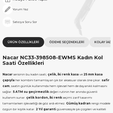
Yorum Yaz
Satıcıya Soru Sor
ÜRÜN ÖZELLIKLERI
ÖDEME SEÇENEKLERI
KOLAY İAD
Nacar NC33-398508-EWMS Kadın Kol
Saati Özellikleri
Nacar
serisinin bu kadın saati,
çelik, i̇ki renk kasa
ve
25 mm kasa
çapıyla
her kombini tamamlayan şık bir aksesuar olarak öne çıkar.
safir
cam
, saatin günlük kullanımda hem işlevsel hem de dayanıklı kalmasını
sağlar.
5 ATM su geçirmezlik
değeri rutinin her anında güvenli
kullanım sunar.
çelik kordon, i̇ki renk
seçimi zarif tasarımı
tamamlarken işlevselliği de göz ardı etmez.
Gümüş kadran
rengi modele
özgün bir kişilik katar.
2 Yıl garanti
güvencesiyle şık çizgileri ve kaliteli