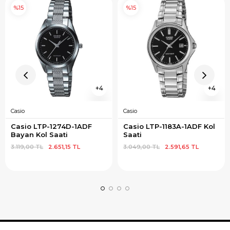
%15
%15
4
4
Casio
Casio
Casio LTP-1274D-1ADF 
Casio LTP-1183A-1ADF Kol 
Bayan Kol Saati
Saati
3.119,00 TL
2.651,15 TL
3.049,00 TL
2.591,65 TL