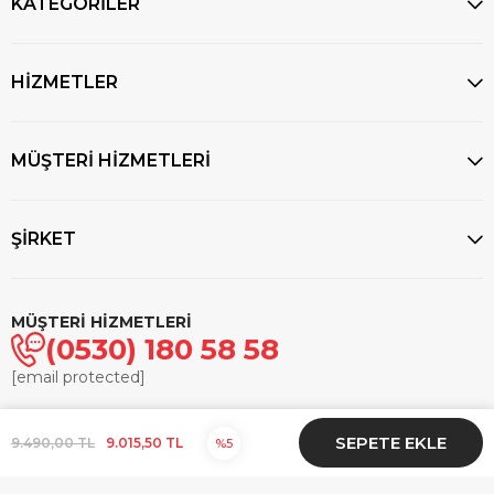
KATEGORİLER
HİZMETLER
MÜŞTERİ HİZMETLERİ
ŞİRKET
MÜŞTERİ HİZMETLERİ
(0530) 180 58 58
[email protected]
© 2025
markasaatcilik.com
- Tüm hakları saklıdır.
9.490,00 TL
9.015,50 TL
5