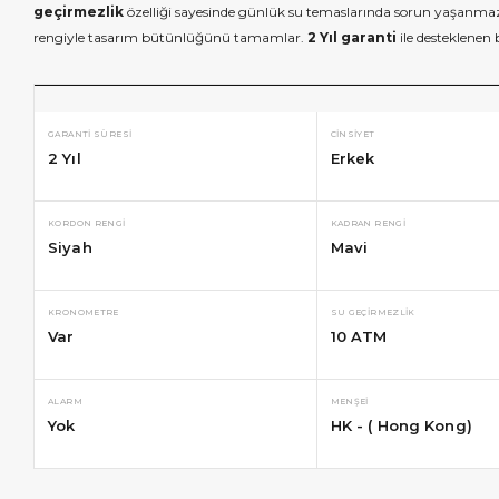
geçirmezlik
özelliği sayesinde günlük su temaslarında sorun yaşanma
rengiyle tasarım bütünlüğünü tamamlar.
2 Yıl garanti
ile desteklenen 
GARANTI SÜRESI
CINSIYET
2 Yıl
Erkek
KORDON RENGI
KADRAN RENGI
Siyah
Mavi
KRONOMETRE
SU GEÇIRMEZLIK
Var
10 ATM
ALARM
MENŞEI
Yok
HK - ( Hong Kong)