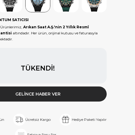
Tükendi
Tükendi
Tükendi
Tükendi
NTUM SATICISI
Ürünlerimiz,
Arıkan Saat A.Ş.'nin 2 Yıllık Resmî
antisi
altındadır. Her ürün, orijinal kutusu ve faturasıyla
ektedir.
TÜKENDI!
GELINCE HABER VER
rün
Ücretsiz Kargo
Hediye Paketi Yapılır
Satıcıya Soru Sor