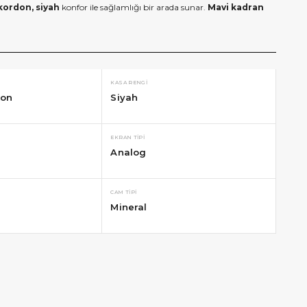
 kordon, siyah
konfor ile sağlamlığı bir arada sunar.
Mavi kadran
KASA RENGI
kon
Siyah
EKRAN TIPI
Analog
CAM TIPI
Mineral