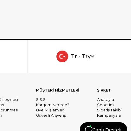
Tr - Try
MÜŞTERİ HİZMETLERİ
ŞİRKET
Sözleşmesi
S.S.S.
Anasayfa
arı
Kargom Nerede?
Sepetim
n Korunması
Üyelik İşlemleri
Sipariş Takibi
ı
Güvenli Alışveriş
Kampanyalar
Canlı Destek