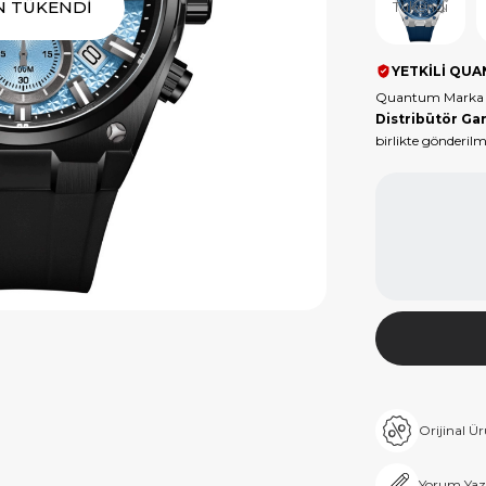
N TÜKENDİ
Tükendi
YETKİLİ QUA
Quantum Marka 
Distribütör Gar
birlikte gönderilm
Orijinal Ü
Yorum Yaz