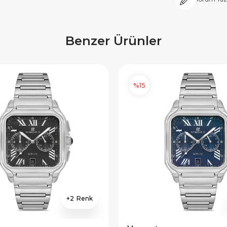
Benzer Ürünler
%15
2
×
×
E İNDİRİM
SEPETTE İNDİRİM