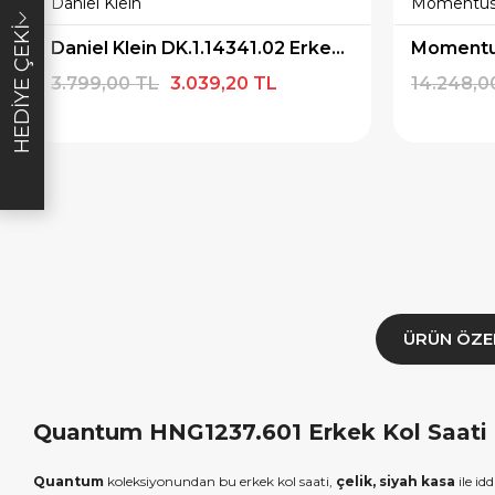
Daniel Klein
Momentu
lışverişe özel
19.999 TL üzeri alışverişe özel
4.999 TL üzeri
HEDIYE ÇEKI
Daniel Klein DK.1.14341.02 Erkek Kol Saati
diye Çeki
2.000 TL Hediye Çeki
TL H
3.799,00 TL
3.039,20 TL
14.248,0
E1000
HEDIYE2000
HED
ALA
KOPYALA
K
ÜRÜN ÖZE
Quantum HNG1237.601 Erkek Kol Saati Ö
Quantum
koleksiyonundan bu erkek kol saati,
çelik, siyah kasa
ile id