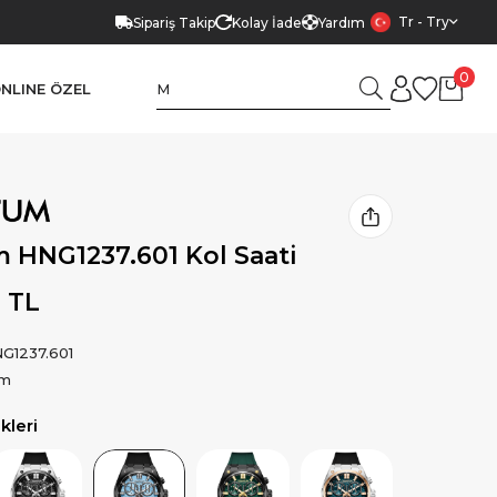
Tr - Try
Sipariş Takip
Kolay İade
Yardım
0
NLINE ÖZEL
 HNG1237.601 Kol Saati
0 TL
G1237.601
um
leri
Ürün
Ürün
Ürün
Ürün