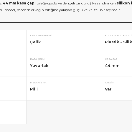
z.
44 mm kasa çapı
bileğe güçlü ve dengeli bir duruş kazandırırken
silikon
bu model, modern erkeğin bileğine yakışan güçlü ve kaliteli bir seçimdir.
KASA MATERYALI
KORDON MATERYALI
Çelik
Plastik - Sili
KASA ŞEKLI
KASA ÇAPI
Yuvarlak
44 mm
MEKANIZMA
TAKVIM
Pilli
Var