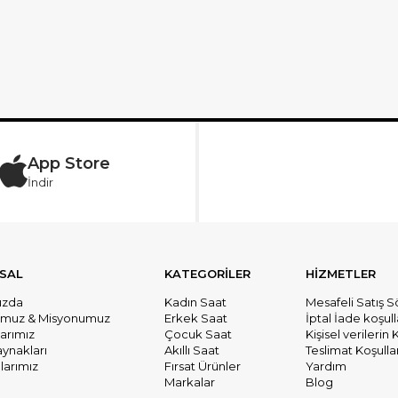
App Store
İndir
SAL
KATEGORİLER
HİZMETLER
ızda
Kadın Saat
Mesafeli Satış 
umuz & Misyonumuz
Erkek Saat
İptal İade koşull
larımız
Çocuk Saat
Kişisel verileri
aynakları
Akıllı Saat
Teslimat Koşullar
arımız
Fırsat Ürünler
Yardım
Markalar
Blog