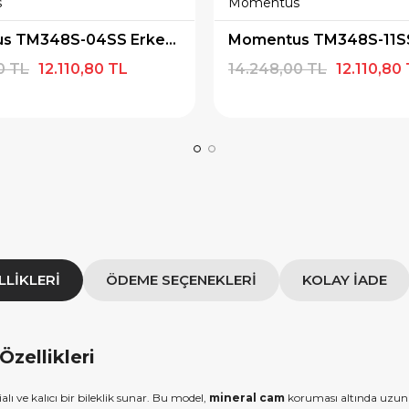
s
Momentus
 alışverişe özel 500
9.999 TL üzeri alışverişe özel
Momentus TM348S-04SS Erkek Kol Saati
ediye Çeki
1.000 TL Hediye Çeki
0 TL
12.110,80 TL
14.248,00 TL
12.110,80
IYE500
HEDIYE1000
OPYALA
KOPYALA
LLIKLERI
ÖDEME SEÇENEKLERI
KOLAY İADE
zellikleri
dialı ve kalıcı bir bileklik sunar. Bu model,
mineral cam
koruması altında uzun y