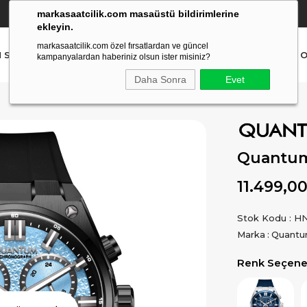
markasaatcilik.com masaüstü bildirimlerine
YETKİLİ SATICI
(Ücretsiz Kargo Ve İade)
ekleyin.
markasaatcilik.com özel fırsatlardan ve güncel
N SAAT
ERKEK SAAT
AKILLI SAAT
ÇOCUK SAAT
O
kampanyalardan haberiniz olsun ister misiniz?
Daha Sonra
Evet
Quantum
11.499,0
Stok Kodu
HN
Marka
:
Quant
Renk Seçenek
Ürün