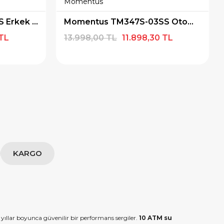
Momentus
Momentus TM348S-11SS Erkek Kol Saati
Momentus TM347S-03SS Otomatik Erkek Kol Saati
 TL
13.998,00 TL
11.898,30 TL
KARGO
ıllar boyunca güvenilir bir performans sergiler.
10 ATM su