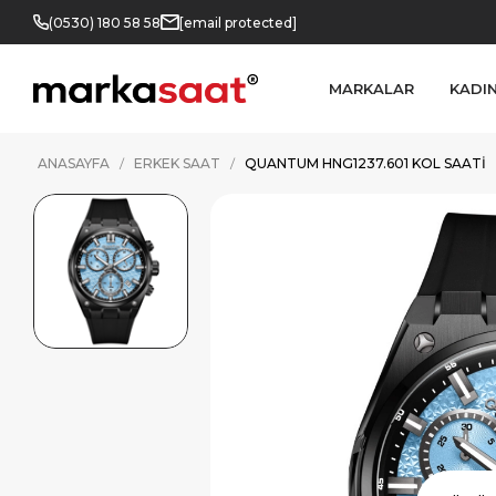
(0530) 180 58 58
[email protected]
MARKALAR
KADI
ANASAYFA
ERKEK SAAT
QUANTUM HNG1237.601 KOL SAATI