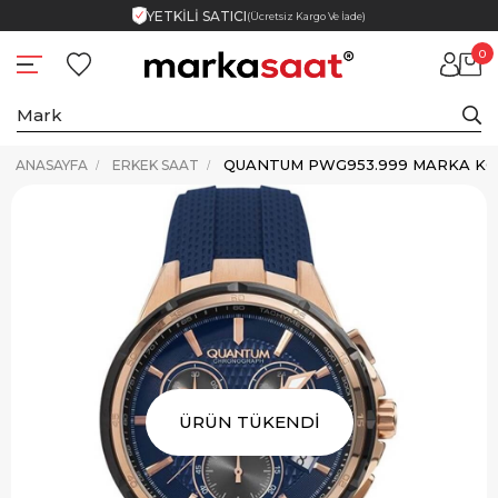
YETKİLİ SATICI
(Ücretsiz Kargo Ve İade)
0
QUANTUM PWG953.999 MARKA KO
ANASAYFA
ERKEK SAAT
ÜRÜN TÜKENDİ