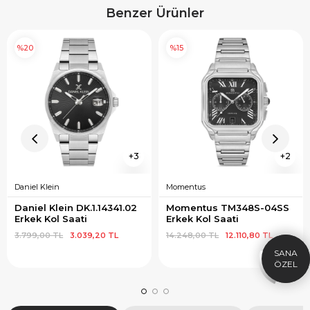
Benzer Ürünler
%20
%15
3
2
Daniel Klein
Momentus
×
SEPETTE İNDİRİM
SE
Daniel Klein DK.1.14341.02 
Momentus TM348S-04SS 
9.999 TL üzeri alışverişe özel
19.99
Erkek Kol Saati
Erkek Kol Saati
1.000 TL Hediye Çeki
2
3.799,00 TL
3.039,20 TL
14.248,00 TL
12.110,80 TL
HEDIYE1000
HEDIYE
ÇEKI
KOPYALA