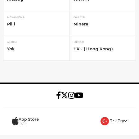
MEKANIZMA
CAM TIPI
Pilli
Mineral
ALARM
MENŞEI
Yok
HK - ( Hong Kong)
App Store
Tr - Try
İndir