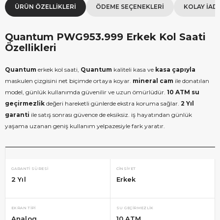
ÜRÜN ÖZELLIKLERI
ÖDEME SEÇENEKLERI
KOLAY İAD
Quantum PWG953.999 Erkek Kol Saati
Özellikleri
Quantum
erkek kol saati,
Quantum
kaliteli kasa ve
kasa çapıyla
maskulen çizgisini net biçimde ortaya koyar.
mineral cam
ile donatılan
model, günlük kullanımda güvenilir ve uzun ömürlüdür.
10 ATM su
geçirmezlik
değeri hareketli günlerde ekstra koruma sağlar.
2 Yıl
garanti
ile satış sonrası güvence de eksiksiz. iş hayatından günlük
yaşama uzanan geniş kullanım yelpazesiyle fark yaratır.
GARANTI SÜRESI
CINSIYET
2 Yıl
Erkek
EKRAN TIPI
SU GEÇIRMEZLIK
Analog
10 ATM