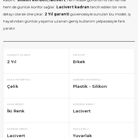
hem de günlük konfor sağlar.
Lacivert kadran
tercih edilen bir renk
detayı olarak öne çıkar.
2 Yıl garanti
güvencesiyle sunulan bu model, iş
hayatından günlük yaşama uzanan geniş kullanım yelpazesiyle fark
yaratır.
GARANTI SÜRESI
CINSIYET
2 Yıl
Erkek
KASA MATERYALI
KORDON MATERYALI
Çelik
Plastik - Silikon
KASA RENGI
KORDON RENGI
İki Renk
Lacivert
KADRAN RENGI
KASA ŞEKLI
Lacivert
Yuvarlak