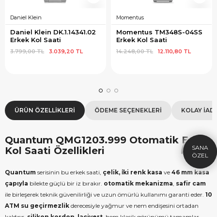
Daniel Klein
Momentus
Daniel Klein DK.1.14341.02 
Momentus TM348S-04SS 
Erkek Kol Saati
Erkek Kol Saati
3.799,00 TL
3.039,20 TL
14.248,00 TL
12.110,80 TL
×
SEPETTE İNDİRİM
SE
ÜRÜN ÖZELLIKLERI
ÖDEME SEÇENEKLERI
KOLAY İAD
9.999 TL üzeri alışverişe özel
19.99
1.000 TL Hediye Çeki
2
Quantum QMG1203.999 Otomatik Erkek
HEDIYE1000
HEDIYE
Kol Saati Özellikleri
ÇEKI
KOPYALA
Quantum
serisinin bu erkek saati,
çelik, i̇ki renk kasa
ve
46 mm kasa
çapıyla
bilekte güçlü bir iz bırakır.
otomatik mekanizma
,
safir cam
ile birleşerek teknik güvenilirliği ve uzun ömürlü kullanımı garanti eder.
10
ATM su geçirmezlik
derecesiyle yağmur ve nem endişesini ortadan
kaldırır.
silikon kordon, lacivert
, hem klasik görünümü tamamlar