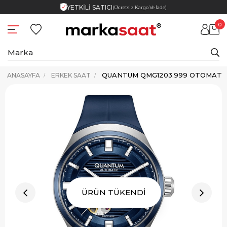
YETKİLİ SATICI
(Ücretsiz Kargo Ve İade)
0
QUANTUM QMG1203.999 OTOMATIK
ANASAYFA
ERKEK SAAT
ÜRÜN TÜKENDİ