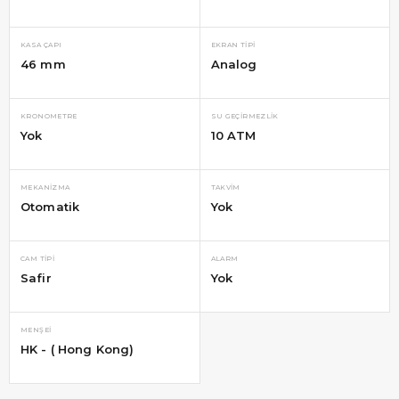
KASA ÇAPI
EKRAN TIPI
46 mm
Analog
KRONOMETRE
SU GEÇIRMEZLIK
Yok
10 ATM
MEKANIZMA
TAKVIM
Otomatik
Yok
CAM TIPI
ALARM
Safir
Yok
MENŞEI
HK - ( Hong Kong)