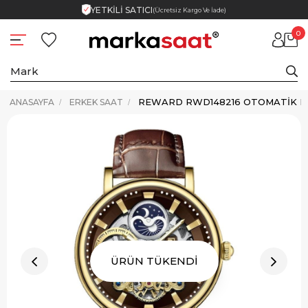
YETKİLİ SATICI
(Ücretsiz Kargo Ve İade)
0
ANASAYFA
ERKEK SAAT
ÜRÜN TÜKENDİ