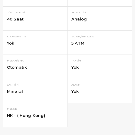
GÜÇ REZERVI
EKRAN TIPI
40 Saat
Analog
KRONOMETRE
SU GEÇIRMEZLIK
Yok
5 ATM
MEKANIZMA
TAKVIM
Otomatik
Yok
CAM TIPI
ALARM
Mineral
Yok
MENŞEI
HK - ( Hong Kong)