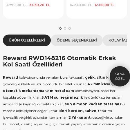
3.799,00 TL
3.039,20 TL
14.248,00 TL
12.110,80 TL
ÜRÜN ÖZELLIKLERI
ÖDEME SEÇENEKLERI
KOLAY İAD
×
SEPETTE İNDİRİM
SE
9.999 TL üzeri alışverişe özel
19.99
Reward RWD148216 Otomatik Erkek
1.000 TL Hediye Çeki
2
Kol Saati Özellikleri
HEDIYE1000
HEDIYE
Reward
koleksiyonunda yer alan bu erkek saati,
çelik, altın kasa
ÇEKI
KOPYALA
gövdesiyle klasik ve uzun ömürlü bir estetik sunar.
42 mm kasa çapı
,
otomatik mekanizma
ve
mineral cam
kombinasyonu saati her
koşulda güvenilir kılar.
5 ATM su geçirmezlik
ile günlük su temasları
artık endişe kaynağı olmaktan çıkar.
sun & moon kadran tasarımı
bu
modele koleksiyoner değeri katar.
deri kordon, kahve
, tasarımı
işlevsellik ve şıklık açısından tamamlar.
2 Yıl garanti
desteğiyle sunulan
bu model, klasik çizgileri ve güçlü teknik yapısıyla zamanın ötesine geçen