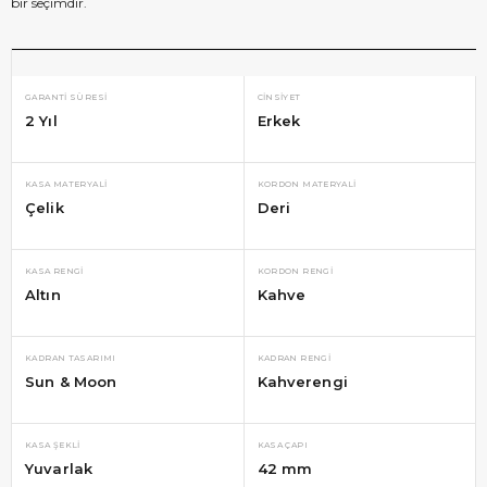
bir seçimdir.
GARANTI SÜRESI
CINSIYET
2 Yıl
Erkek
KASA MATERYALI
KORDON MATERYALI
Çelik
Deri
KASA RENGI
KORDON RENGI
Altın
Kahve
KADRAN TASARIMI
KADRAN RENGI
Sun & Moon
Kahverengi
KASA ŞEKLI
KASA ÇAPI
Yuvarlak
42 mm