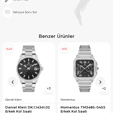
Satıcıya Soru Sor
Benzer Ürünler
%20
%15
3
2
Daniel Klein
Momentus
Daniel Klein DK.1.14341.02 
Momentus TM348S-04SS 
Erkek Kol Saati
Erkek Kol Saati