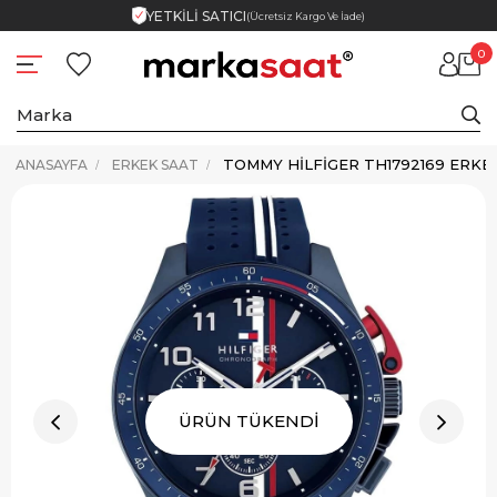
YETKİLİ SATICI
(Ücretsiz Kargo Ve İade)
0
TOMMY HILFIGER TH1792169 ERKE
ANASAYFA
ERKEK SAAT
ÜRÜN TÜKENDİ