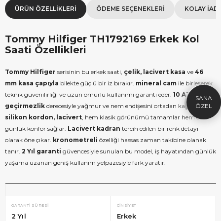
ÜRÜN ÖZELLIKLERI
ÖDEME SEÇENEKLERI
KOLAY İAD
Tommy Hilfiger TH1792169 Erkek Kol
Saati Özellikleri
×
SEPETTE İNDİRİM
SE
9.999 TL üzeri alışverişe özel
19.99
Tommy Hilfiger
serisinin bu erkek saati,
çelik, lacivert kasa
ve
46
1.000 TL Hediye Çeki
2
mm kasa çapıyla
bilekte güçlü bir iz bırakır.
mineral cam
ile birleşerek
HEDIYE1000
teknik güvenilirliği ve uzun ömürlü kullanımı garanti eder.
10 ATM su
HEDIYE
ÇEKI
geçirmezlik
derecesiyle yağmur ve nem endişesini ortadan kaldırır.
KOPYALA
silikon kordon, lacivert
, hem klasik görünümü tamamlar hem de
günlük konfor sağlar.
Lacivert kadran
tercih edilen bir renk detayı
olarak öne çıkar.
kronometreli
özelliği hassas zaman takibine olanak
tanır.
2 Yıl garanti
güvencesiyle sunulan bu model, iş hayatından günlük
yaşama uzanan geniş kullanım yelpazesiyle fark yaratır.
GARANTI SÜRESI
CINSIYET
2 Yıl
Erkek