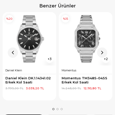
Benzer Ürünler
%20
%15
3
2
Daniel Klein
Momentus
Daniel Klein DK.1.14341.02 
Momentus TM348S-04SS 
Erkek Kol Saati
Erkek Kol Saati
3.799,00 TL
3.039,20 TL
14.248,00 TL
12.110,80 TL