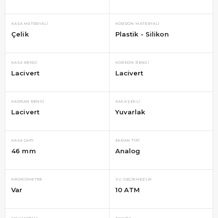
KASA MATERYALI
KORDON MATERYALI
Çelik
Plastik - Silikon
KASA RENGI
KORDON RENGI
Lacivert
Lacivert
KADRAN RENGI
KASA ŞEKLI
Lacivert
Yuvarlak
KASA ÇAPI
EKRAN TIPI
46 mm
Analog
KRONOMETRE
SU GEÇIRMEZLIK
Var
10 ATM