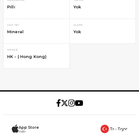
MEKANIZMA
TAKVIM
Pilli
Yok
CAM TIPI
ALARM
Mineral
Yok
MENŞEI
HK - ( Hong Kong)
App Store
Tr - Try
İndir