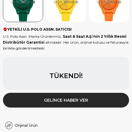
Ürün Tükendi
Ürün Tükendi
Ürün Tükendi
YETKİLİ U.S. POLO ASSN. SATICISI
U.S. Polo Assn. Marka Ürünlerimiz,
Saat & Saat A.Ş.'nin 2 Yıllık Resmî
Distribütör Garantisi
altındadır. Her ürün, orijinal kutusu ve faturasıyla
birlikte gönderilmektedir.
TÜKENDI!
GELINCE HABER VER
Orijinal Ürün