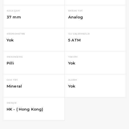
KASA ÇAPI
EKRAN TIPI
37 mm
Analog
KRONOMETRE
SU GEÇIRMEZLIK
Yok
5 ATM
MEKANIZMA
TAKVIM
Pilli
Yok
CAM TIPI
ALARM
Mineral
Yok
MENŞEI
HK - ( Hong Kong)