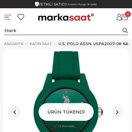
YETKİLİ SATICI
(Ücretsiz Kargo Ve İade)
0
ANASAYFA
KADIN SAAT
ÜRÜN TÜKENDİ