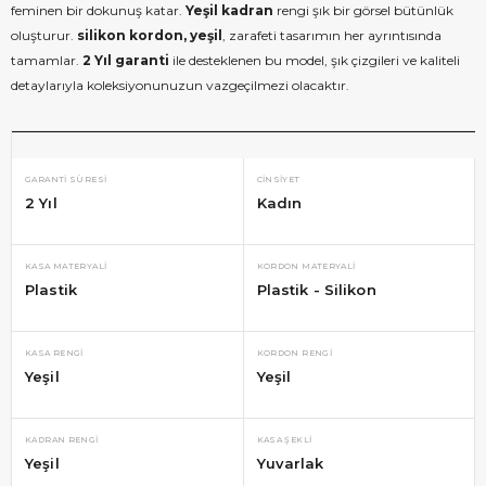
feminen bir dokunuş katar.
Yeşil kadran
rengi şık bir görsel bütünlük
oluşturur.
silikon kordon, yeşil
, zarafeti tasarımın her ayrıntısında
tamamlar.
2 Yıl garanti
ile desteklenen bu model, şık çizgileri ve kaliteli
detaylarıyla koleksiyonunuzun vazgeçilmezi olacaktır.
GARANTI SÜRESI
CINSIYET
2 Yıl
Kadın
KASA MATERYALI
KORDON MATERYALI
Plastik
Plastik - Silikon
KASA RENGI
KORDON RENGI
Yeşil
Yeşil
KADRAN RENGI
KASA ŞEKLI
Yeşil
Yuvarlak