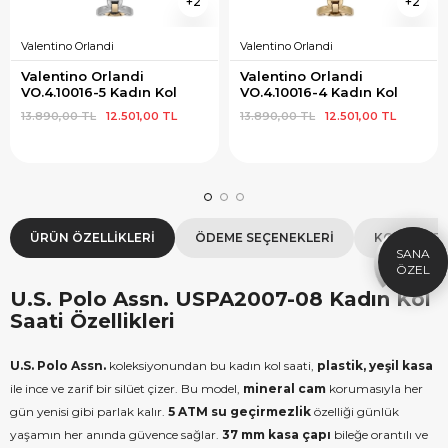
2
2
Valentino Orlandi
Valentino Orlandi
Valentino Orlandi 
Valentino Orlandi 
VO.4.10016-5 Kadın Kol 
VO.4.10016-4 Kadın Kol 
Saati
Saati
13.890,00 TL
12.501,00 TL
13.890,00 TL
12.501,00 TL
×
SEPETTE İNDİRİM
SE
9.999 TL üzeri alışverişe özel
19.99
1.000 TL Hediye Çeki
2
ÜRÜN ÖZELLIKLERI
ÖDEME SEÇENEKLERI
KOLAY İAD
HEDIYE1000
HEDIYE
ÇEKI
KOPYALA
U.S. Polo Assn. USPA2007-08 Kadın Kol
Saati Özellikleri
U.S. Polo Assn.
koleksiyonundan bu kadın kol saati,
plastik, yeşil kasa
ile ince ve zarif bir silüet çizer. Bu model,
mineral cam
korumasıyla her
gün yenisi gibi parlak kalır.
5 ATM su geçirmezlik
özelliği günlük
yaşamın her anında güvence sağlar.
37 mm kasa çapı
bileğe orantılı ve