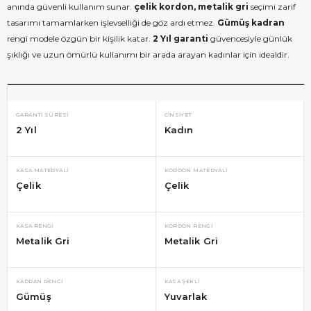
anında güvenli kullanım sunar.
çelik kordon, metalik gri
seçimi zarif
tasarımı tamamlarken işlevselliği de göz ardı etmez.
Gümüş kadran
rengi modele özgün bir kişilik katar.
2 Yıl garanti
güvencesiyle günlük
şıklığı ve uzun ömürlü kullanımı bir arada arayan kadınlar için idealdir.
GARANTI SÜRESI
CINSIYET
2 Yıl
Kadın
KASA MATERYALI
KORDON MATERYALI
Çelik
Çelik
KASA RENGI
KORDON RENGI
Metalik Gri
Metalik Gri
KADRAN RENGI
KASA ŞEKLI
Gümüş
Yuvarlak