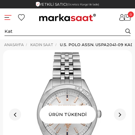
YETKİLİ SATICI
(Ücretsiz Kargo Ve İade)
0
ANASAYFA
KADIN SAAT
ÜRÜN TÜKENDİ