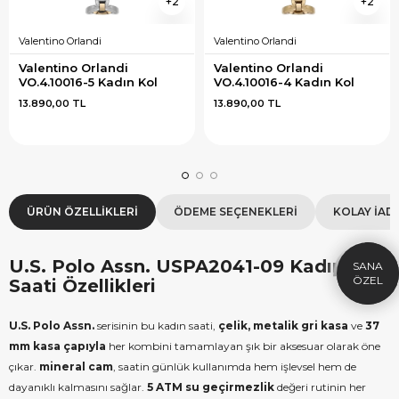
2
2
Valentino Orlandi
Valentino Orlandi
Valentino Orlandi 
Valentino Orlandi 
VO.4.10016-5 Kadın Kol 
VO.4.10016-4 Kadın Kol 
Saati
Saati
13.890,00 TL
13.890,00 TL
×
SEPETTE İNDİRİM
SE
9.999 TL üzeri alışverişe özel
19.99
ÜRÜN ÖZELLIKLERI
ÖDEME SEÇENEKLERI
KOLAY İAD
1.000 TL Hediye Çeki
2
HEDIYE1000
U.S. Polo Assn. USPA2041-09 Kadın Kol
HEDIYE
ÇEKI
Saati Özellikleri
KOPYALA
U.S. Polo Assn.
serisinin bu kadın saati,
çelik, metalik gri kasa
ve
37
mm kasa çapıyla
her kombini tamamlayan şık bir aksesuar olarak öne
çıkar.
mineral cam
, saatin günlük kullanımda hem işlevsel hem de
dayanıklı kalmasını sağlar.
5 ATM su geçirmezlik
değeri rutinin her