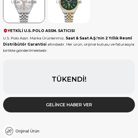
Ürün Tükendi
Ürün Tükendi
YETKİLİ U.S. POLO ASSN. SATICISI
U.S. Polo Assn. Marka Ürünlerimiz,
Saat & Saat A.Ş.'nin 2 Yıllık Resmî
Distribütör Garantisi
altındadır. Her ürün, orijinal kutusu ve faturasıyla
birlikte gönderilmektedir.
TÜKENDI!
GELINCE HABER VER
Orijinal Ürün