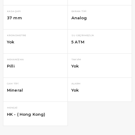
KASA ÇAPI
EKRAN TIPI
37 mm
Analog
KRONOMETRE
SU GEÇIRMEZLIK
Yok
5 ATM
MEKANIZMA
TAKVIM
Pilli
Yok
CAM TIPI
ALARM
Mineral
Yok
MENŞEI
HK - ( Hong Kong)