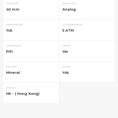
KASA ÇAPI
EKRAN TIPI
40 mm
Analog
KRONOMETRE
SU GEÇIRMEZLIK
Yok
5 ATM
MEKANIZMA
TAKVIM
Pilli
Var
CAM TIPI
ALARM
Mineral
Yok
MENŞEI
HK - ( Hong Kong)