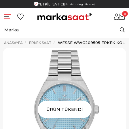
YETKİLİ SATICI
(Ücretsiz Kargo Ve İade)
0
WESSE WWG209505 ERKEK KOL S
ANASAYFA
ERKEK SAAT
ÜRÜN TÜKENDİ