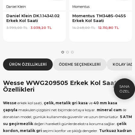
Daniel Klein
Momentus
Daniel Klein DK.1.14341.02 
Momentus TM348S-04SS 
Erkek Kol Saati
Erkek Kol Saati
3.799,00 TL
3.039,20 TL
14.248,00 TL
12.110,80 TL
×
SEPETTE İNDİRİM
SE
ÜRÜN ÖZELLIKLERI
ÖDEME SEÇENEKLERI
KOLAY İAD
9.999 TL üzeri alışverişe özel
19.99
1.000 TL Hediye Çeki
2
Wesse WWG209505 Erkek Kol Saati
HEDIYE1000
HEDIYE
Özellikleri
ÇEKI
KOPYALA
Wesse
erkek kol saati,
çelik, metalik gri kasa
ve
40 mm kasa
çapıyla
maskulen çizgisini net biçimde ortaya koyar.
mineral cam
ile
donatılan model, günlük kullanımda güvenilir ve uzun ömürlüdür.
5 ATM
su geçirmezlik
değeri hareketli günlerde ekstra koruma sağlar.
çelik
kordon, metalik gri
seçimi konfor ve şıklığı dengeler.
Turkuaz kadran