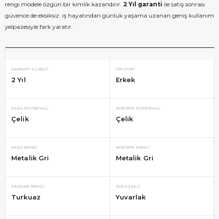
rengi modele özgün bir kimlik kazandırır.
2 Yıl garanti
ile satış sonrası
güvence de eksiksiz. iş hayatından günlük yaşama uzanan geniş kullanım
yelpazesiyle fark yaratır.
GARANTI SÜRESI
CINSIYET
2 Yıl
Erkek
KASA MATERYALI
KORDON MATERYALI
Çelik
Çelik
KASA RENGI
KORDON RENGI
Metalik Gri
Metalik Gri
KADRAN RENGI
KASA ŞEKLI
Turkuaz
Yuvarlak