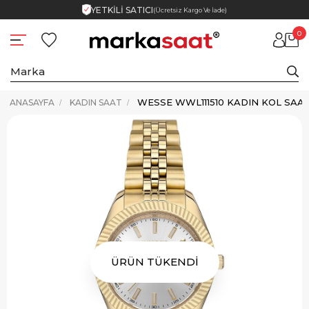
YETKİLİ SATICI
(Ücretsiz Kargo Ve İade)
0
WESSE WWL111510 KADIN KOL SAAT
ANASAYFA
KADIN SAAT
ÜRÜN TÜKENDİ