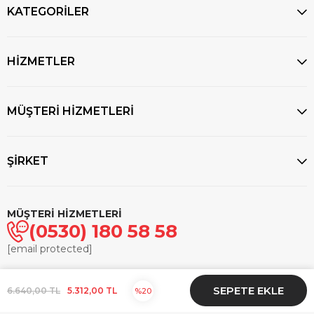
KATEGORİLER
HİZMETLER
MÜŞTERİ HİZMETLERİ
ŞİRKET
MÜŞTERİ HİZMETLERİ
(0530) 180 58 58
[email protected]
© 2025
markasaatcilik.com
- Tüm hakları saklıdır.
6.640,00 TL
5.312,00 TL
20