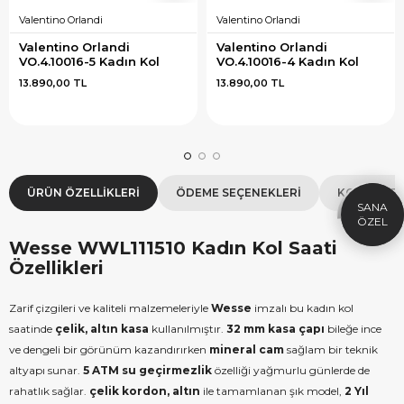
Valentino Orlandi
Valentino Orlandi
Valentino Orlandi 
Valentino Orlandi 
VO.4.10016-5 Kadın Kol 
VO.4.10016-4 Kadın Kol 
Saati
Saati
13.890,00 TL
13.890,00 TL
×
SEPETTE İNDİRİM
SE
9.999 TL üzeri alışverişe özel
19.99
1.000 TL Hediye Çeki
2
ÜRÜN ÖZELLIKLERI
ÖDEME SEÇENEKLERI
KOLAY İAD
HEDIYE1000
HEDIYE
ÇEKI
KOPYALA
Wesse WWL111510 Kadın Kol Saati
Özellikleri
Zarif çizgileri ve kaliteli malzemeleriyle
Wesse
imzalı bu kadın kol
saatinde
çelik, altın kasa
kullanılmıştır.
32 mm kasa çapı
bileğe ince
ve dengeli bir görünüm kazandırırken
mineral cam
sağlam bir teknik
altyapı sunar.
5 ATM su geçirmezlik
özelliği yağmurlu günlerde de
rahatlık sağlar.
çelik kordon, altın
ile tamamlanan şık model,
2 Yıl