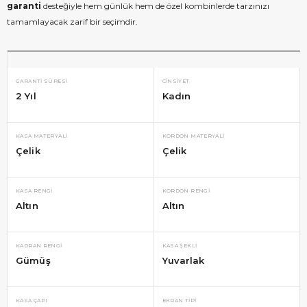
garanti
desteğiyle hem günlük hem de özel kombinlerde tarzınızı
tamamlayacak zarif bir seçimdir.
GARANTI SÜRESI
CINSIYET
2 Yıl
Kadın
KASA MATERYALI
KORDON MATERYALI
Çelik
Çelik
KASA RENGI
KORDON RENGI
Altın
Altın
KADRAN RENGI
KASA ŞEKLI
Gümüş
Yuvarlak
KASA ÇAPI
EKRAN TIPI