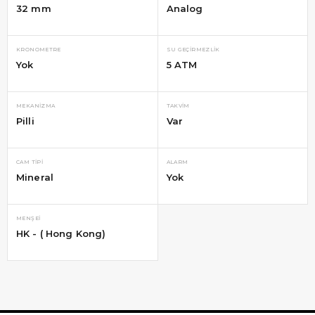
32 mm
Analog
KRONOMETRE
SU GEÇIRMEZLIK
Yok
5 ATM
MEKANIZMA
TAKVIM
Pilli
Var
CAM TIPI
ALARM
Mineral
Yok
MENŞEI
HK - ( Hong Kong)