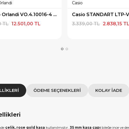
Orlandi
Casio
lışverişe özel 500tl
10000tl Üzeri Alışverişe özel
iye Çeki
1000tl Hediye Çeki
Valentino Orlandi VO.4.10016-4 Kadın Kol Saati
0 TL
12.501,00 TL
3.339,00 TL
2.838,15 T
SAT500
FIRSAT1000
OPYALA
KOPYALA
LLIKLERI
ÖDEME SEÇENEKLERI
KOLAY İADE
likleri
inde
çelik, rose gold kasa
kullanılmıştır.
35 mm kasa çapı
bileğe ince ve d