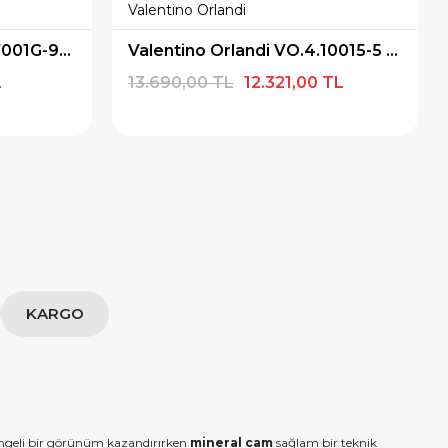
Valentino Orlandi
Casio STANDART LTP-V001G-9BUDF Kol Saati
Valentino Orlandi VO.4.10015-5 Pırlantalı Kadın Kol Saati
L
13.690,00 TL
12.321,00 TL
KARGO
engeli bir görünüm kazandırırken
mineral cam
sağlam bir teknik