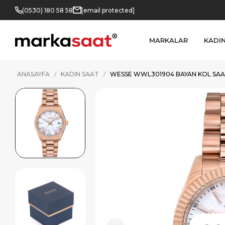
(0530) 180 58 58
[email protected]
MARKALAR
KADI
ANASAYFA
KADIN SAAT
WESSE WWL301904 BAYAN KOL SAA