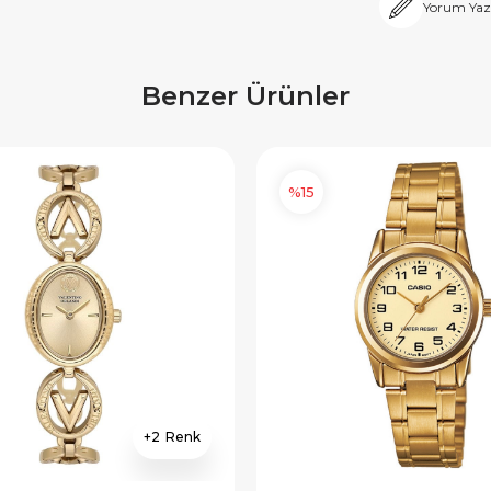
Yorum Yaz
Benzer Ürünler
%15
2
×
×
E İNDİRİM
SEPETTE İNDİRİM