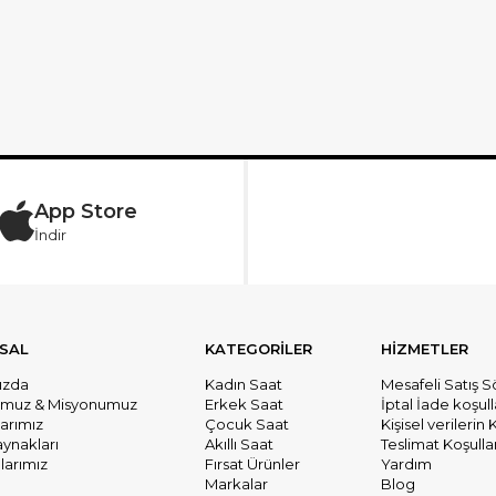
App Store
İndir
SAL
KATEGORİLER
HİZMETLER
ızda
Kadın Saat
Mesafeli Satış 
umuz & Misyonumuz
Erkek Saat
İptal İade koşull
larımız
Çocuk Saat
Kişisel verileri
aynakları
Akıllı Saat
Teslimat Koşullar
arımız
Fırsat Ürünler
Yardım
Markalar
Blog