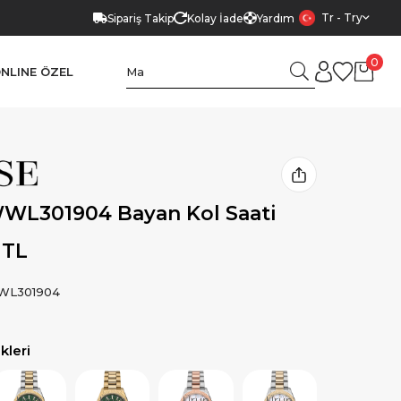
Tr - Try
Sipariş Takip
Kolay İade
Yardım
0
NLINE ÖZEL
WL301904 Bayan Kol Saati
 TL
WL301904
leri
Ürün
Ürün
Ürün
Ürün
Ürün