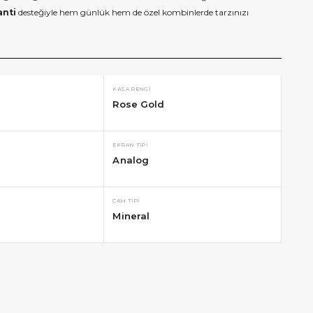
anti
desteğiyle hem günlük hem de özel kombinlerde tarzınızı
KASA RENGI
Rose Gold
EKRAN TIPI
Analog
CAM TIPI
Mineral