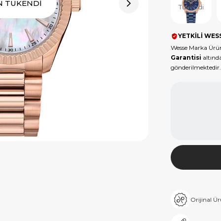
N TÜKENDİ
Tükendi
YETKİLİ WESS
Wesse Marka Ürün
Garantisi
altında
gönderilmektedir.
Orijinal Ü