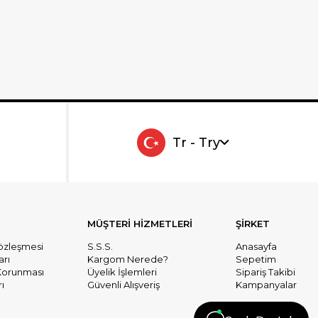
Tr - Try
MÜŞTERİ HİZMETLERİ
ŞİRKET
Sözleşmesi
S.S.S.
Anasayfa
arı
Kargom Nerede?
Sepetim
n Korunması
Üyelik İşlemleri
Sipariş Takibi
ı
Güvenli Alışveriş
Kampanyalar