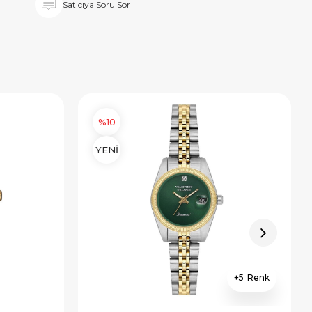
Satıcıya Soru Sor
%10
YENİ
5