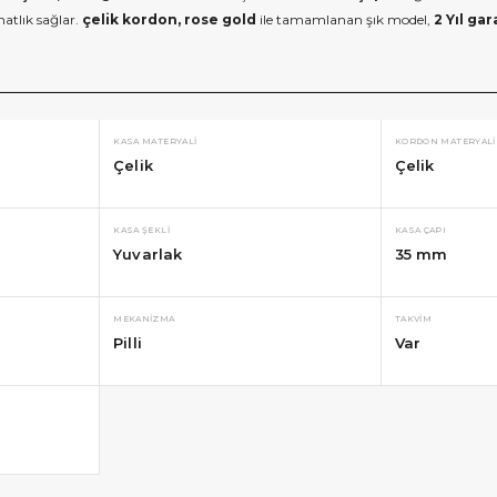
atlık sağlar.
çelik kordon, rose gold
ile tamamlanan şık model,
2 Yıl gar
KASA MATERYALI
KORDON MATERYALI
Çelik
Çelik
KASA ŞEKLI
KASA ÇAPI
Yuvarlak
35 mm
MEKANIZMA
TAKVIM
Pilli
Var