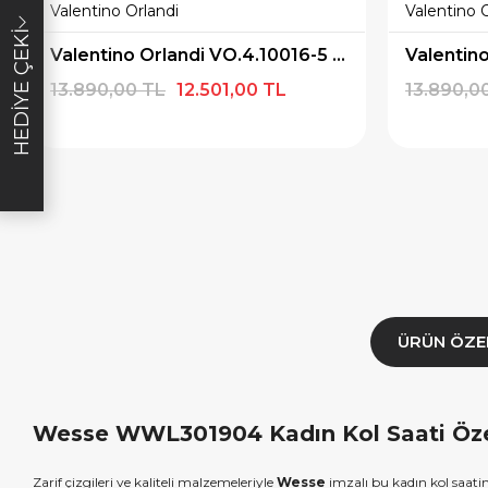
Valentino Orlandi
Valentino 
ışverişe özel
20000tl Üzeri Alışverişe özel
5000tl Üzeri A
HEDIYE ÇEKI
iye Çeki
2000tl Hediye Çeki
Hed
Valentino Orlandi VO.4.10016-5 Kadın Kol Saati
13.890,00 TL
12.501,00 TL
13.890,0
T1000
HEDIYE2000
FIR
ALA
KOPYALA
K
ÜRÜN ÖZE
Wesse WWL301904 Kadın Kol Saati Özel
Zarif çizgileri ve kaliteli malzemeleriyle
Wesse
imzalı bu kadın kol saat