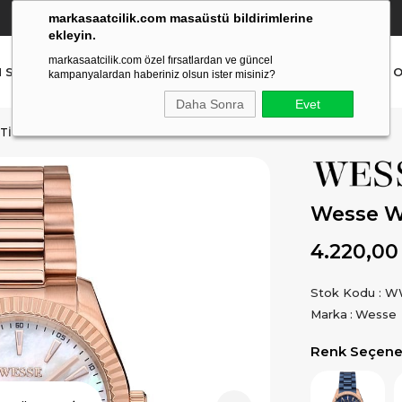
markasaatcilik.com masaüstü bildirimlerine
YETKİLİ SATICI
(Ücretsiz Kargo Ve İade)
ekleyin.
markasaatcilik.com özel fırsatlardan ve güncel
N SAAT
ERKEK SAAT
AKILLI SAAT
ÇOCUK SAAT
O
kampanyalardan haberiniz olsun ister misiniz?
Daha Sonra
Evet
TI
Wesse W
4.220,00
Stok Kodu
W
Marka
:
Wesse
Renk Seçenek
Ürün