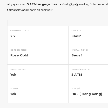
altyapı sunar.
5 ATM su geçirmezlik
özelliği yağmurlu günlerde de rah
tamamlayacak zarif bir seçimdir.
GARANTI SÜRESI
CINSIYET
2 Yıl
Kadın
KORDON RENGI
KADRAN RENGI
Rose Gold
Sedef
KRONOMETRE
SU GEÇIRMEZLIK
Yok
5 ATM
ALARM
MENŞEI
Yok
HK - ( Hong Kong)