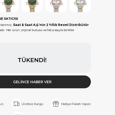
Tükendi
Tükendi
Tükendi
Tükendi
Tükendi
E SATICISI
lerimiz,
Saat & Saat A.Ş.'nin 2 Yıllık Resmî Distribütör
dır. Her ürün, orijinal kutusu ve faturasıyla birlikte
TÜKENDI!
GELINCE HABER VER
rün
Ücretsiz Kargo
Hediye Paketi Yapılır