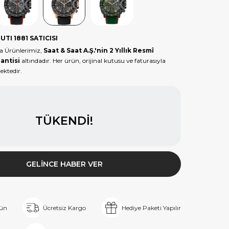
Ürün
Ürün
Ürün
Tükendi
Tükendi
Tükendi
UTI 1881 SATICISI
ka Ürünlerimiz,
Saat & Saat A.Ş.'nin 2 Yıllık Resmî
antisi
altındadır. Her ürün, orijinal kutusu ve faturasıyla
ektedir.
TÜKENDI!
GELINCE HABER VER
rün
Ücretsiz Kargo
Hediye Paketi Yapılır