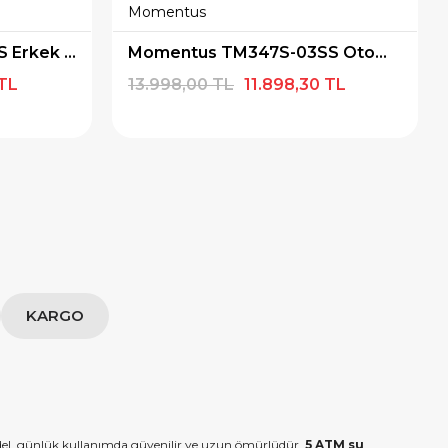
Momentus
Momentus TM348S-11SS Erkek Kol Saati
Momentus TM347S-03SS Otomatik Erkek Kol Saati
 TL
13.998,00 TL
11.898,30 TL
KARGO
del, günlük kullanımda güvenilir ve uzun ömürlüdür.
5 ATM su