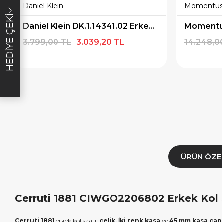
Daniel Klein
Momentu
lışverişe özel
19.999 TL üzeri alışverişe özel
4.999 TL üzeri
HEDIYE ÇEKI
diye Çeki
2.000 TL Hediye Çeki
TL H
Daniel Klein DK.1.14341.02 Erkek Kol Saati
3.799,00 TL
3.039,20 TL
14.248,0
E1000
HEDIYE2000
HED
ALA
KOPYALA
K
ÜRÜN ÖZE
Cerruti 1881 CIWGO2206802 Erkek Kol Sa
Cerruti 1881
erkek kol saati,
çelik, i̇ki renk kasa
ve
45 mm kasa çap