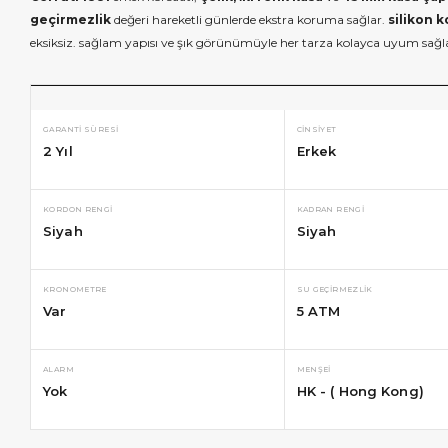
geçirmezlik
değeri hareketli günlerde ekstra koruma sağlar.
silikon k
eksiksiz. sağlam yapısı ve şık görünümüyle her tarza kolayca uyum sağl
GARANTI SÜRESI
CINSIYET
2 Yıl
Erkek
KORDON RENGI
KADRAN RENGI
Siyah
Siyah
KRONOMETRE
SU GEÇIRMEZLIK
Var
5 ATM
ALARM
MENŞEI
Yok
HK - ( Hong Kong)