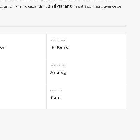
gün bir kimlik kazandırır.
2 Yıl garanti
ile satış sonrası güvence de
KASA RENGI
kon
İki Renk
EKRAN TIPI
Analog
CAM TIPI
Safir