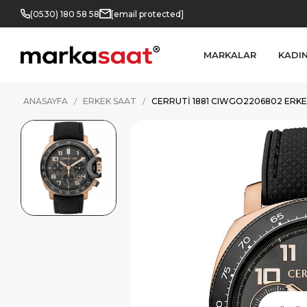
(0530) 180 58 58
[email protected]
MARKALAR
KADI
ANASAYFA
ERKEK SAAT
CERRUTI 1881 CIWGO2206802 ERKE