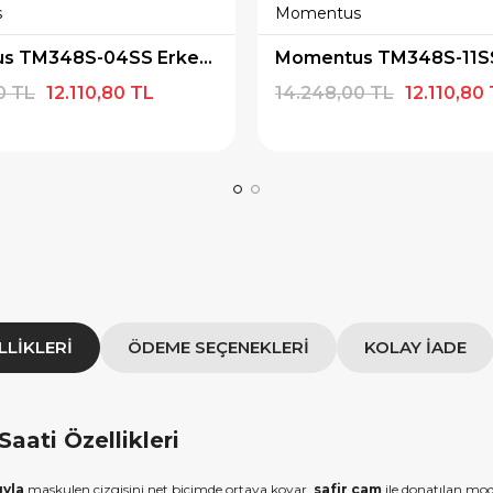
s
Momentus
 alışverişe özel 500
9.999 TL üzeri alışverişe özel
ediye Çeki
1.000 TL Hediye Çeki
Momentus TM348S-04SS Erkek Kol Saati
0 TL
12.110,80 TL
14.248,00 TL
12.110,80
IYE500
HEDIYE1000
OPYALA
KOPYALA
LLIKLERI
ÖDEME SEÇENEKLERI
KOLAY İADE
ati Özellikleri
ıyla
maskulen çizgisini net biçimde ortaya koyar.
safir cam
ile donatılan mo