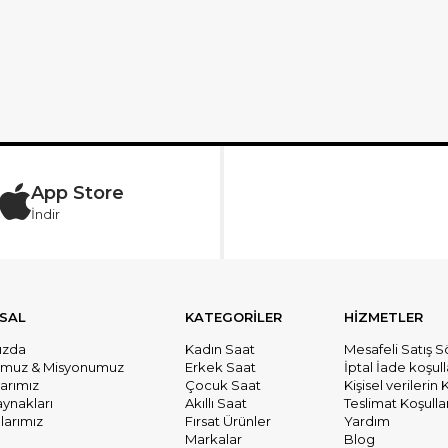
App Store
İndir
SAL
KATEGORİLER
HİZMETLER
ızda
Kadın Saat
Mesafeli Satış 
umuz & Misyonumuz
Erkek Saat
İptal İade koşull
larımız
Çocuk Saat
Kişisel verileri
aynakları
Akıllı Saat
Teslimat Koşullar
arımız
Fırsat Ürünler
Yardım
Markalar
Blog