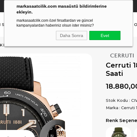
markasaatcilik.com masaüstü bildirimlerine
YETKİLİ SATICI
(Ücretsiz Kargo Ve İade)
ekleyin.
markasaatcilik.com özel fırsatlardan ve güncel
N SAAT
ERKEK SAAT
AKILLI SAAT
ÇOCUK SAAT
O
kampanyalardan haberiniz olsun ister misiniz?
Daha Sonra
Evet
K KOL SAATI
Cerruti 
Saati
18.880,0
Stok Kodu
CI
Marka
:
Cerruti 
Renk Seçenek