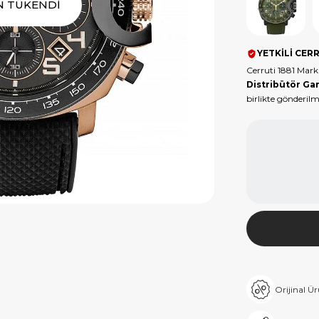
Ürün
N TÜKENDİ
Tükendi
YETKİLİ CERR
Cerruti 1881 Mar
Distribütör Gar
birlikte gönderilm
Orijinal Ü