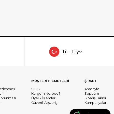
Tr - Try
MÜŞTERİ HİZMETLERİ
ŞİRKET
Sözleşmesi
S.S.S.
Anasayfa
arı
Kargom Nerede?
Sepetim
n Korunması
Üyelik İşlemleri
Sipariş Takibi
ı
Güvenli Alışveriş
Kampanyalar