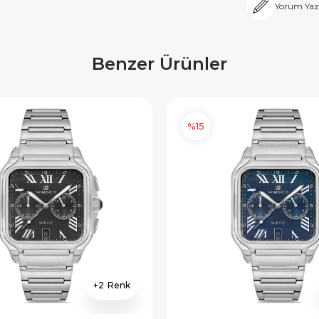
Yorum Yaz
Benzer Ürünler
%15
2
×
×
E İNDİRİM
SEPETTE İNDİRİM