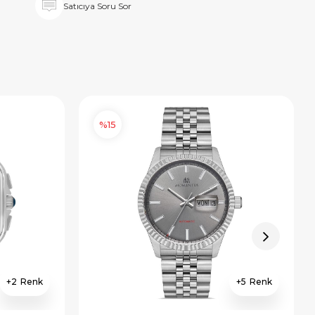
Satıcıya Soru Sor
%15
2
5