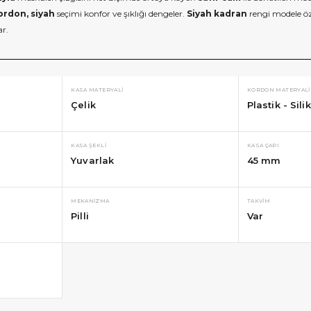
ordon, siyah
seçimi konfor ve şıklığı dengeler.
Siyah kadran
rengi modele öz
ar.
KASA MATERYALI
KORDON MATERYALI
Çelik
Plastik - Sili
KASA ŞEKLI
KASA ÇAPI
Yuvarlak
45 mm
MEKANIZMA
TAKVIM
Pilli
Var