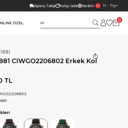
Tr - Try
Sipariş Takip
Kolay İade
Yardım
0
NLINE ÖZEL
1881 CIWGO2206802 Erkek Kol
0 TL
WGO2206802
1881
leri