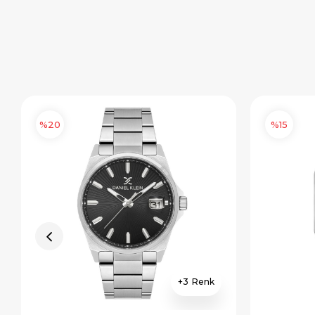
%20
%15
3