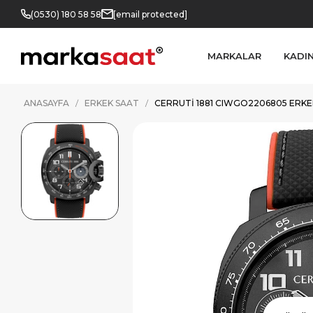
(0530) 180 58 58
[email protected]
MARKALAR
KADI
ANASAYFA
ERKEK SAAT
CERRUTI 1881 CIWGO2206805 ERKE