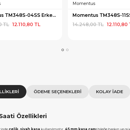
s
Momentus
×
×
E İNDİRİM
SEPETTE İNDİRİM
Momentus TM348S-04SS Erkek Kol Saati
lışverişe özel 500tl
10000tl Üzeri Alışverişe özel
0 TL
12.110,80 TL
14.248,00 TL
12.110,80
iye Çeki
1000tl Hediye Çeki
SAT500
FIRSAT1000
OPYALA
KOPYALA
LLIKLERI
ÖDEME SEÇENEKLERI
KOLAY İADE
ati Özellikleri
atinde
çelik, siyah kasa
kullanılmıştır.
45 mm kasa çapı
bileğe baskın ve g