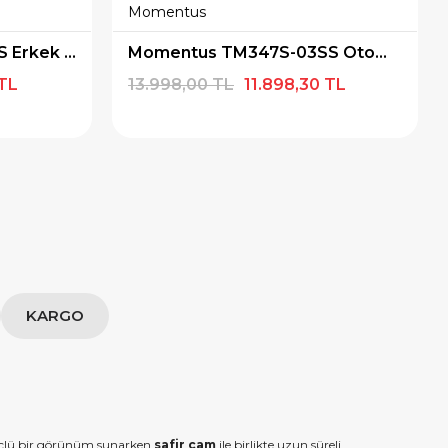
Momentus
Momentus TM348S-11SS Erkek Kol Saati
Momentus TM347S-03SS Otomatik Erkek Kol Saati
 TL
13.998,00 TL
11.898,30 TL
KARGO
üçlü bir görünüm sunarken
safir cam
ile birlikte uzun süreli