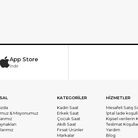
App Store
İndir
SAL
KATEGORİLER
HİZMETLER
ızda
Kadın Saat
Mesafeli Satış 
umuz & Misyonumuz
Erkek Saat
İptal İade koşull
larımız
Çocuk Saat
Kişisel verileri
aynakları
Akıllı Saat
Teslimat Koşullar
arımız
Fırsat Ürünler
Yardım
Markalar
Blog