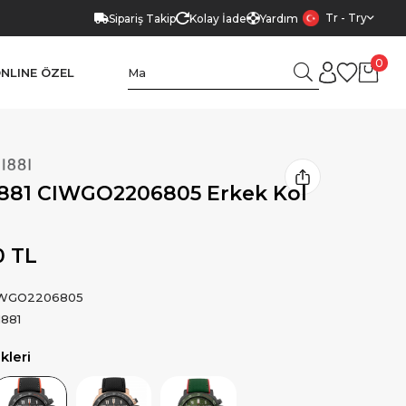
Tr - Try
Sipariş Takip
Kolay İade
Yardım
0
NLINE ÖZEL
1881 CIWGO2206805 Erkek Kol
0 TL
WGO2206805
1881
leri