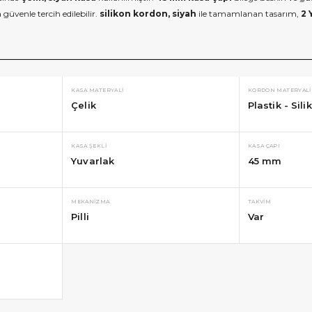
güvenle tercih edilebilir.
silikon kordon, siyah
ile tamamlanan tasarım,
2 
KASA MATERYALI
KORDON MATERYALI
Çelik
Plastik - Sili
KASA ŞEKLI
KASA ÇAPI
Yuvarlak
45 mm
MEKANIZMA
TAKVIM
Pilli
Var