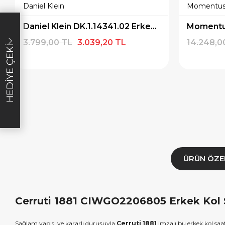
Daniel Klein
Momentu
×
×
İNDİRİM
SEPETTE İNDİRİM
SEPETT
Daniel Klein DK.1.14341.02 Erkek Kol Saati
ışverişe özel
20000tl Üzeri Alışverişe özel
5000tl Üzeri A
3.799,00 TL
3.039,20 TL
14.248,0
HEDIYE ÇEKI
iye Çeki
2000tl Hediye Çeki
Hed
T1000
HEDIYE2000
FIR
ALA
KOPYALA
K
ÜRÜN ÖZE
Cerruti 1881 CIWGO2206805 Erkek Kol Sa
Sağlam yapısı ve kararlı duruşuyla
Cerruti 1881
imzalı bu erkek kol sa