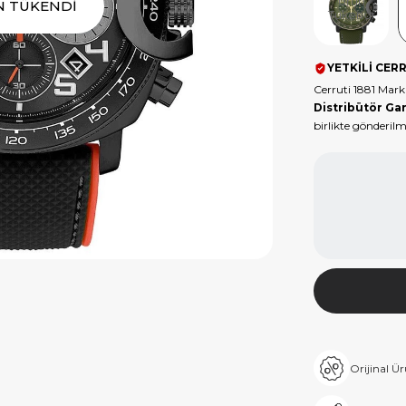
Ürün
N TÜKENDİ
Tükendi
YETKİLİ CERR
Cerruti 1881 Mar
Distribütör Gar
birlikte gönderilm
Orijinal Ü