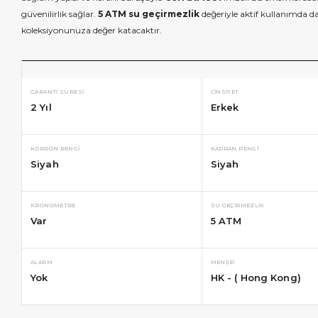
güvenilirlik sağlar.
5 ATM su geçirmezlik
değeriyle aktif kullanımda da 
koleksiyonunuza değer katacaktır.
GARANTI SÜRESI
CINSIYET
2 Yıl
Erkek
KORDON RENGI
KADRAN RENGI
Siyah
Siyah
KRONOMETRE
SU GEÇIRMEZLIK
Var
5 ATM
ALARM
MENŞEI
Yok
HK - ( Hong Kong)