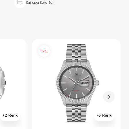
Satıcıya Soru Sor
%15
2
5