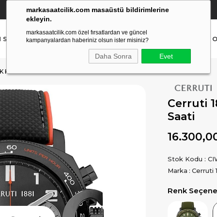
markasaatcilik.com masaüstü bildirimlerine
YETKİLİ SATICI
(Ücretsiz Kargo Ve İade)
ekleyin.
markasaatcilik.com özel fırsatlardan ve güncel
N SAAT
ERKEK SAAT
AKILLI SAAT
ÇOCUK SAAT
O
kampanyalardan haberiniz olsun ister misiniz?
Daha Sonra
Evet
K KOL SAATI
Cerruti 
Saati
16.300,0
Stok Kodu
CI
Marka
:
Cerruti 
Renk Seçenek