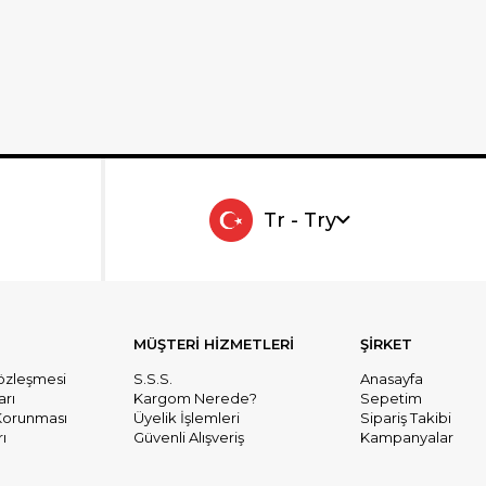
Tr - Try
MÜŞTERİ HİZMETLERİ
ŞİRKET
Sözleşmesi
S.S.S.
Anasayfa
arı
Kargom Nerede?
Sepetim
n Korunması
Üyelik İşlemleri
Sipariş Takibi
ı
Güvenli Alışveriş
Kampanyalar