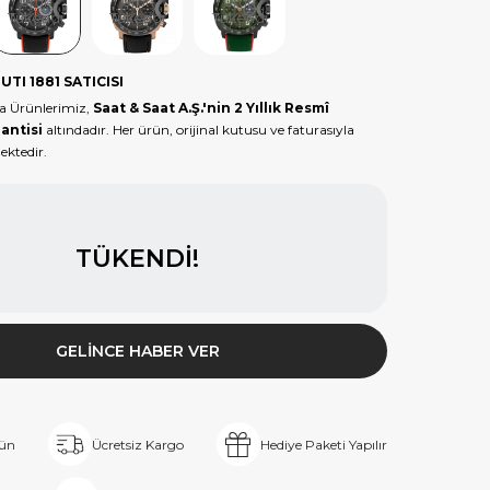
Ürün
Ürün
Ürün
Tükendi
Tükendi
Tükendi
UTI 1881 SATICISI
ka Ürünlerimiz,
Saat & Saat A.Ş.'nin 2 Yıllık Resmî
antisi
altındadır. Her ürün, orijinal kutusu ve faturasıyla
ektedir.
TÜKENDI!
GELINCE HABER VER
rün
Ücretsiz Kargo
Hediye Paketi Yapılır