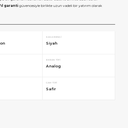
Yıl garanti
güvencesiyle birlikte uzun vadeli bir yatırım olarak
KASA RENGI
kon
Siyah
EKRAN TIPI
Analog
CAM TIPI
Safir