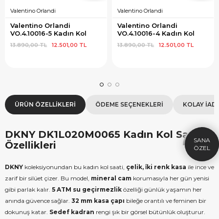
Valentino Orlandi
Valentino Orlandi
Valentino Orlandi 
Valentino Orlandi 
VO.4.10016-5 Kadın Kol 
VO.4.10016-4 Kadın Kol 
Saati
Saati
13.890,00 TL
12.501,00 TL
13.890,00 TL
12.501,00 TL
×
SEPETTE İNDİRİM
SE
ÜRÜN ÖZELLIKLERI
ÖDEME SEÇENEKLERI
KOLAY İAD
9.999 TL üzeri alışverişe özel
19.99
1.000 TL Hediye Çeki
2
DKNY DK1L020M0065 Kadın Kol Saati
HEDIYE1000
HEDIYE
Özellikleri
ÇEKI
KOPYALA
DKNY
koleksiyonundan bu kadın kol saati,
çelik, i̇ki renk kasa
ile ince ve
zarif bir silüet çizer. Bu model,
mineral cam
korumasıyla her gün yenisi
gibi parlak kalır.
5 ATM su geçirmezlik
özelliği günlük yaşamın her
anında güvence sağlar.
32 mm kasa çapı
bileğe orantılı ve feminen bir
dokunuş katar.
Sedef kadran
rengi şık bir görsel bütünlük oluşturur.