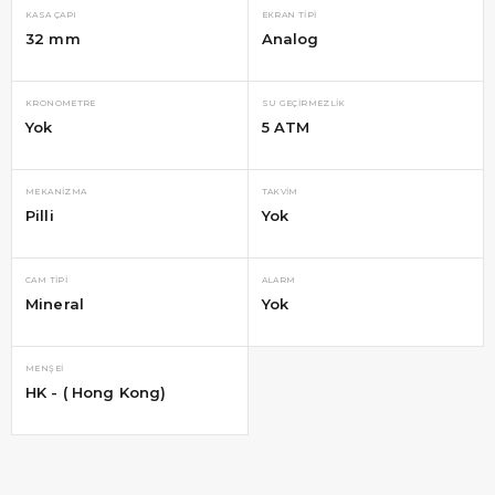
KASA ÇAPI
EKRAN TIPI
32 mm
Analog
KRONOMETRE
SU GEÇIRMEZLIK
Yok
5 ATM
MEKANIZMA
TAKVIM
Pilli
Yok
CAM TIPI
ALARM
Mineral
Yok
MENŞEI
HK - ( Hong Kong)