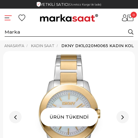
YETKİLİ SATICI
(Ücretsiz Kargo Ve İade)
0
DKNY DK1L020M0065 KADIN KOL S
ANASAYFA
KADIN SAAT
ÜRÜN TÜKENDİ