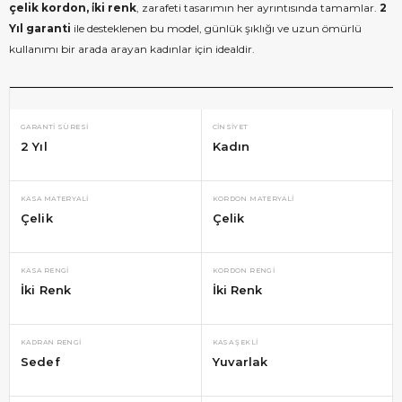
çelik kordon, i̇ki renk
, zarafeti tasarımın her ayrıntısında tamamlar.
2
Yıl garanti
ile desteklenen bu model, günlük şıklığı ve uzun ömürlü
kullanımı bir arada arayan kadınlar için idealdir.
GARANTI SÜRESI
CINSIYET
2 Yıl
Kadın
KASA MATERYALI
KORDON MATERYALI
Çelik
Çelik
KASA RENGI
KORDON RENGI
İki Renk
İki Renk
KADRAN RENGI
KASA ŞEKLI
Sedef
Yuvarlak