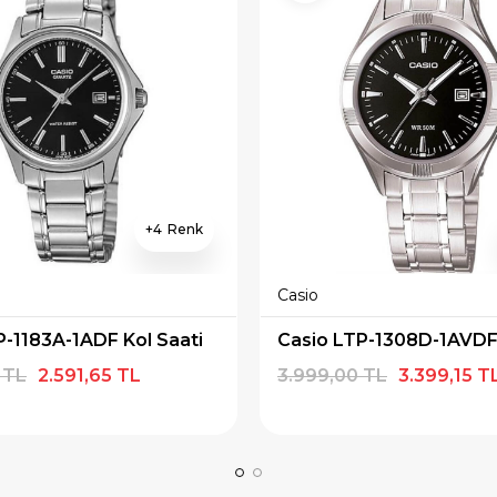
4
Casio
P-1183A-1ADF Kol Saati
 TL
2.591,65 TL
3.999,00 TL
3.399,15 T