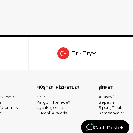
Tr - Try
MÜŞTERİ HİZMETLERİ
ŞİRKET
Sözleşmesi
S.S.S.
Anasayfa
arı
Kargom Nerede?
Sepetim
n Korunması
Üyelik İşlemleri
Sipariş Takibi
ı
Güvenli Alışveriş
Kampanyalar
Canlı Destek