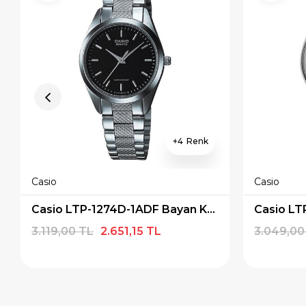
4
Casio
Casio
Casio LTP-1274D-1ADF Bayan Kol Saati
Casio LT
3.119,00 TL
2.651,15 TL
3.049,00