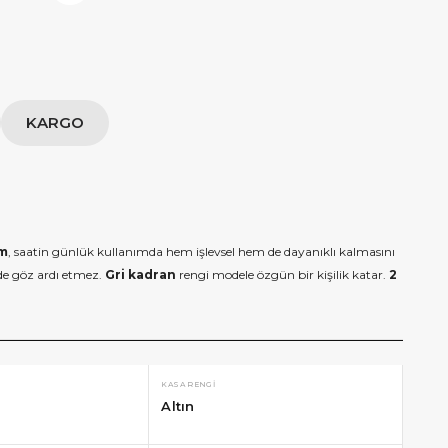
KARGO
am
, saatin günlük kullanımda hem işlevsel hem de dayanıklı kalmasını
 de göz ardı etmez.
Gri kadran
rengi modele özgün bir kişilik katar.
2
KASA RENGI
Altın