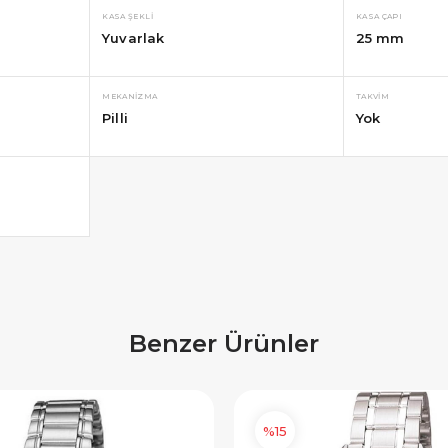
lışverişe özel 500tl
10000tl Üzeri Alışverişe özel
KASA ŞEKLI
KASA ÇAPI
iye Çeki
1000tl Hediye Çeki
Yuvarlak
25 mm
SAT500
FIRSAT1000
MEKANIZMA
TAKVIM
Pilli
Yok
OPYALA
KOPYALA
Benzer Ürünler
%15