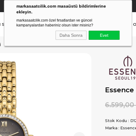
markasaatcilik.com masaüstü bildirimlerine
YETKİLİ SATICI
(Ücretsiz Kargo Ve İade)
ekleyin.
markasaatcilik.com özel fırsatlardan ve güncel
N SAAT
ERKEK SAAT
AKILLI SAAT
ÇOCUK SAAT
O
kampanyalardan haberiniz olsun ister misiniz?
Daha Sonra
Evet
I
Essence 
6.599,00
Stok Kodu
D1
Marka
:
Essenc