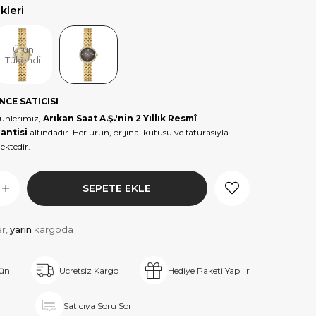
leri
Ürün
Tükendi
NCE SATICISI
ünlerimiz,
Arıkan Saat A.Ş.'nin 2 Yıllık Resmî
antisi
altındadır. Her ürün, orijinal kutusu ve faturasıyla
ektedir.
er,
yarın
kargoda
rün
Ücretsiz Kargo
Hediye Paketi Yapılır
Satıcıya Soru Sor