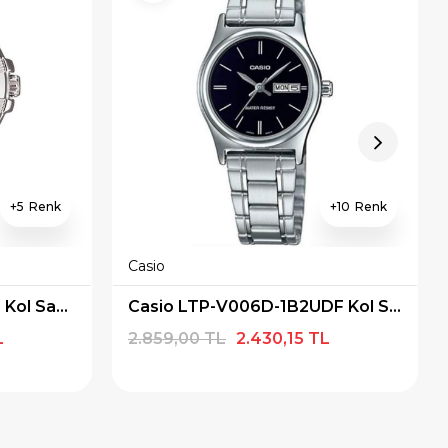
5
10
Casio
Casio LTP-1308D-1AVDF Kol Saati
Casio LTP-V006D-1B2UDF Kol Saati
L
2.859,00 TL
2.430,15 TL