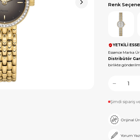
Renk Seçenek
YETKİLİ ESSE
Essence Marka Ür
Distribütör Gar
birlikte gönderilm
Şimdi sipariş v
Orijinal Ü
Yorum Yaz