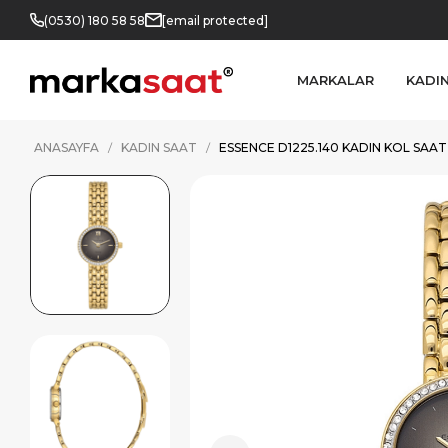
(0530) 180 58 58
[email protected]
MARKALAR
KADI
ANASAYFA
KADIN SAAT
ESSENCE D1225.140 KADIN KOL SAAT