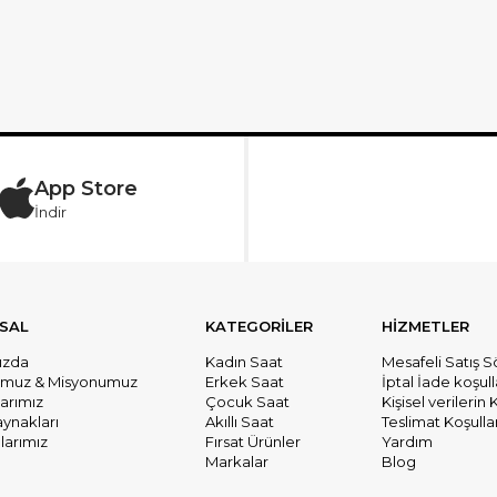
App Store
İndir
SAL
KATEGORİLER
HİZMETLER
ızda
Kadın Saat
Mesafeli Satış 
umuz & Misyonumuz
Erkek Saat
İptal İade koşull
larımız
Çocuk Saat
Kişisel verileri
aynakları
Akıllı Saat
Teslimat Koşullar
arımız
Fırsat Ürünler
Yardım
Markalar
Blog