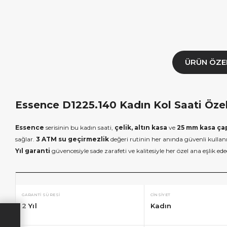
ÜRÜN ÖZE
Essence D1225.140 Kadın Kol Saati Özell
Essence
serisinin bu kadın saati,
çelik, altın kasa
ve
25 mm kasa çap
sağlar.
3 ATM su geçirmezlik
değeri rutinin her anında güvenli kulla
Yıl garanti
güvencesiyle sade zarafeti ve kalitesiyle her özel ana eşlik ed
GARANTI SÜRESI
CINSIYET
2 Yıl
Kadın
×
×
İNDİRİM
SEPETTE İNDİRİM
SEPETT