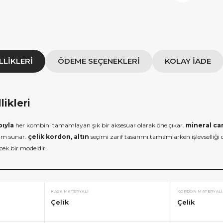
LLIKLERI
ÖDEME SEÇENEKLERI
KOLAY İADE
ikleri
ıyla
her kombini tamamlayan şık bir aksesuar olarak öne çıkar.
mineral c
nım sunar.
çelik kordon, altın
seçimi zarif tasarımı tamamlarken işlevselliği
ecek bir modeldir.
KASA MATERYALI
KORDON MATERYALI
Çelik
Çelik
×
×
E İNDİRİM
SEPETTE İNDİRİM