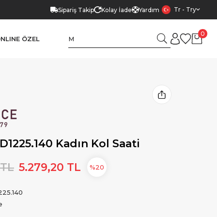
Tr - Try
Sipariş Takip
Kolay İade
Yardım
0
NLINE ÖZEL
D1225.140 Kadın Kol Saati
 TL
5.279,20 TL
20
225.140
e