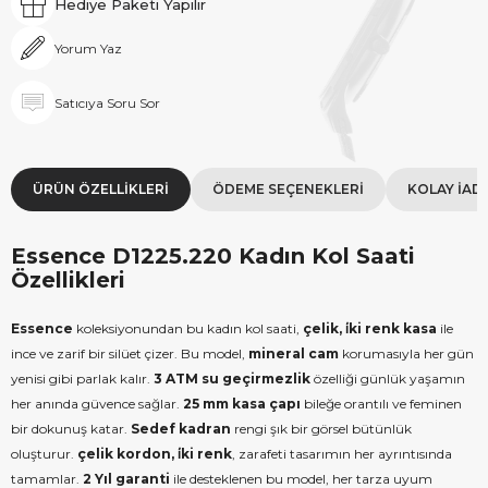
Hediye Paketi Yapılır
Yorum Yaz
Satıcıya Soru Sor
ÜRÜN ÖZELLIKLERI
ÖDEME SEÇENEKLERI
KOLAY İAD
Essence D1225.220 Kadın Kol Saati
Özellikleri
Essence
koleksiyonundan bu kadın kol saati,
çelik, i̇ki renk kasa
ile
ince ve zarif bir silüet çizer. Bu model,
mineral cam
korumasıyla her gün
yenisi gibi parlak kalır.
3 ATM su geçirmezlik
özelliği günlük yaşamın
her anında güvence sağlar.
25 mm kasa çapı
bileğe orantılı ve feminen
bir dokunuş katar.
Sedef kadran
rengi şık bir görsel bütünlük
oluşturur.
çelik kordon, i̇ki renk
, zarafeti tasarımın her ayrıntısında
tamamlar.
2 Yıl garanti
ile desteklenen bu model, her tarza uyum