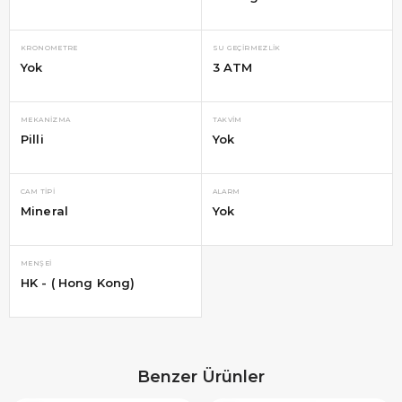
KRONOMETRE
SU GEÇIRMEZLIK
Yok
3 ATM
MEKANIZMA
TAKVIM
Pilli
Yok
CAM TIPI
ALARM
Mineral
Yok
MENŞEI
HK - ( Hong Kong)
Benzer Ürünler