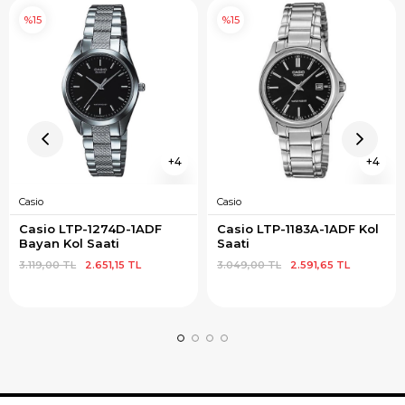
%15
%15
4
4
Casio
Casio
Casio LTP-1274D-1ADF 
Casio LTP-1183A-1ADF Kol 
Bayan Kol Saati
Saati
3.119,00 TL
2.651,15 TL
3.049,00 TL
2.591,65 TL