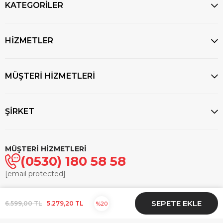
KATEGORİLER
HİZMETLER
MÜŞTERİ HİZMETLERİ
ŞİRKET
MÜŞTERİ HİZMETLERİ
(0530) 180 58 58
[email protected]
© 2025
markasaatcilik.com
- Tüm hakları saklıdır.
6.599,00 TL
5.279,20 TL
20