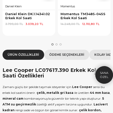
Daniel Klein
Momentus
Daniel Klein DK.1.14341.02 
Momentus TM348S-04SS 
Erkek Kol Saati
Erkek Kol Saati
3.799,00 TL
3.039,20 TL
14.248,00 TL
12.110,80 TL
×
SEPETTE İNDİRİM
SE
ÜRÜN ÖZELLIKLERI
ÖDEME SEÇENEKLERI
KOLAY İAD
9.999 TL üzeri alışverişe özel
19.99
1.000 TL Hediye Çeki
2
Lee Cooper LC07617.390 Erkek Kol
HEDIYE1000
HEDIYE
Saati Özellikleri
ÇEKI
KOPYALA
Zamanı güçlü bir şekilde taşımak isteyenler için
Lee Cooper
serisi bu
erkek kol saatini önerir.
çelik, metalik gri kasa
ile üretilen
44 mm kasa
,
mineral cam
kombinasyonuyla güvenilir bir teknik yapı oluşturur.
5
ATM su geçirmezlik
özelliği aktif yaşam tarzına uygundur.
Lacivert
kadran
rengi sade ve özgün bir görsel kimlik sunar.
çelik kordon,