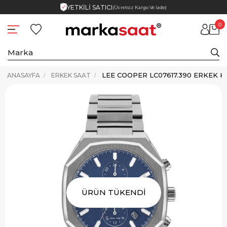
YETKİLİ SATICI
(Ücretsiz Kargo Ve İade)
0
LEE COOPER LC07617.390 ERKEK K
ANASAYFA
ERKEK SAAT
ÜRÜN TÜKENDİ