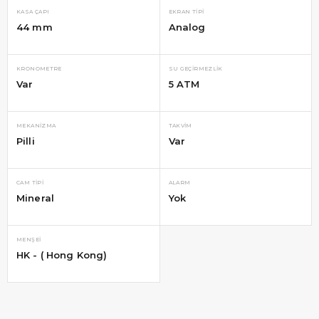
KASA ÇAPI
EKRAN TIPI
44 mm
Analog
KRONOMETRE
SU GEÇIRMEZLIK
Var
5 ATM
MEKANIZMA
TAKVIM
Pilli
Var
CAM TIPI
ALARM
Mineral
Yok
MENŞEI
HK - ( Hong Kong)