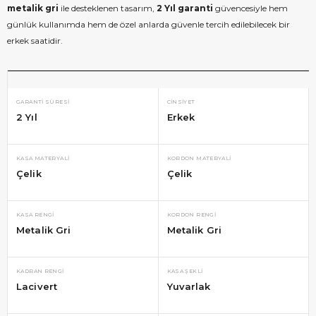
metalik gri
ile desteklenen tasarım,
2 Yıl garanti
güvencesiyle hem
günlük kullanımda hem de özel anlarda güvenle tercih edilebilecek bir
erkek saatidir.
GARANTI SÜRESI
CINSIYET
2 Yıl
Erkek
KASA MATERYALI
KORDON MATERYALI
Çelik
Çelik
KASA RENGI
KORDON RENGI
Metalik Gri
Metalik Gri
KADRAN RENGI
KASA ŞEKLI
Lacivert
Yuvarlak