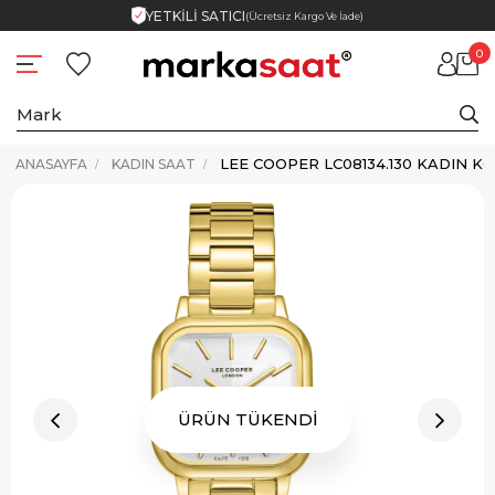
YETKİLİ SATICI
(Ücretsiz Kargo Ve İade)
0
LEE COOPER LC08134.130 KADIN KO
ANASAYFA
KADIN SAAT
ÜRÜN TÜKENDİ