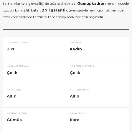
tamamlarken işlevselliği de göz ardı etmez.
Gümüş kadran
rengi modele
özgün bir kişilik katar.
2 Yıl garanti
güvencesiyle hem günlük hem de
özel kombinlerde tarzınızı tamamlayacak zarif bir seçimdir.
GARANTI SÜRESI
CINSIYET
2 Yıl
Kadın
KASA MATERYALI
KORDON MATERYALI
Çelik
Çelik
KASA RENGI
KORDON RENGI
Altın
Altın
KADRAN RENGI
KASA ŞEKLI
Gümüş
Kare