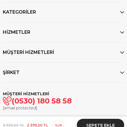
KATEGORİLER
HİZMETLER
MÜŞTERİ HİZMETLERİ
ŞİRKET
MÜŞTERİ HİZMETLERİ
(0530) 180 58 58
[email protected]
© 2025
markasaatcilik.com
- Tüm hakları saklıdır.
3.339,00 TL
2.399,20 TL
28