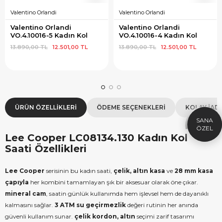
Valentino Orlandi
Valentino Orlandi
Valentino Orlandi 
Valentino Orlandi 
VO.4.10016-5 Kadın Kol 
VO.4.10016-4 Kadın Kol 
Saati
Saati
13.890,00 TL
12.501,00 TL
13.890,00 TL
12.501,00 TL
×
SEPETTE İNDİRİM
SE
10000tl Üzeri Alışverişe özel
2000
1000tl Hediye Çeki
ÜRÜN ÖZELLIKLERI
ÖDEME SEÇENEKLERI
KOLAY İAD
FIRSAT1000
HEDIYE
ÇEKI
Lee Cooper LC08134.130 Kadın Kol
KOPYALA
Saati Özellikleri
Lee Cooper
serisinin bu kadın saati,
çelik, altın kasa
ve
28 mm kasa
çapıyla
her kombini tamamlayan şık bir aksesuar olarak öne çıkar.
mineral cam
, saatin günlük kullanımda hem işlevsel hem de dayanıklı
kalmasını sağlar.
3 ATM su geçirmezlik
değeri rutinin her anında
güvenli kullanım sunar.
çelik kordon, altın
seçimi zarif tasarımı