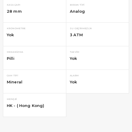
KASA ÇAPI
EKRAN TIPI
28 mm
Analog
KRONOMETRE
SU GEÇIRMEZLIK
Yok
3 ATM
MEKANIZMA
TAKVIM
Pilli
Yok
CAM TIPI
ALARM
Mineral
Yok
MENŞEI
HK - ( Hong Kong)