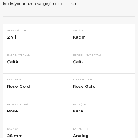
koleksiyonunuzun vazgeçilmezi olacaktır.
GARANTI SÜRESI
CINSIYET
2 Yıl
Kadın
KASA MATERYALI
KORDON MATERYALI
Çelik
Çelik
KASA RENGI
KORDON RENGI
Rose Gold
Rose Gold
KADRAN RENGI
KASA ŞEKLI
Rose
Kare
KASA ÇAPI
EKRAN TIPI
28 mm
Analog