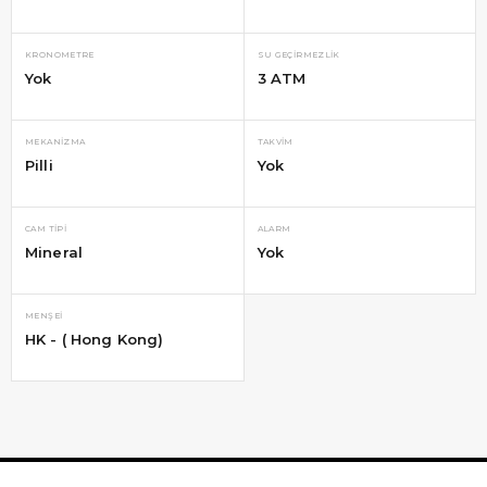
KRONOMETRE
SU GEÇIRMEZLIK
Yok
3 ATM
MEKANIZMA
TAKVIM
Pilli
Yok
CAM TIPI
ALARM
Mineral
Yok
MENŞEI
HK - ( Hong Kong)