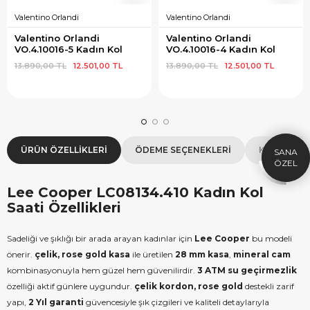
Valentino Orlandi
Valentino Orlandi
Valentino Orlandi 
Valentino Orlandi 
VO.4.10016-5 Kadın Kol 
VO.4.10016-4 Kadın Kol 
Saati
Saati
13.890,00 TL
12.501,00 TL
13.890,00 TL
12.501,00 TL
×
SEPETTE İNDİRİM
SE
9.999 TL üzeri alışverişe özel
19.99
1.000 TL Hediye Çeki
2
HEDIYE1000
ÜRÜN ÖZELLIKLERI
ÖDEME SEÇENEKLERI
KOLAY İAD
HEDIYE
ÇEKI
KOPYALA
Lee Cooper LC08134.410 Kadın Kol
Saati Özellikleri
Sadeliği ve şıklığı bir arada arayan kadınlar için
Lee Cooper
bu modeli
önerir.
çelik, rose gold kasa
ile üretilen
28 mm kasa
,
mineral cam
kombinasyonuyla hem güzel hem güvenilirdir.
3 ATM su geçirmezlik
özelliği aktif günlere uygundur.
çelik kordon, rose gold
destekli zarif
yapı,
2 Yıl garanti
güvencesiyle şık çizgileri ve kaliteli detaylarıyla