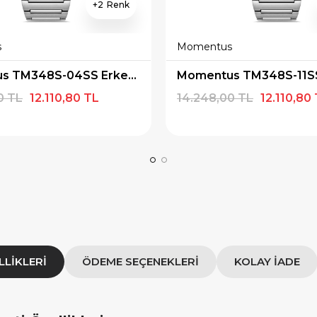
×
×
2
E İNDİRİM
SEPETTE İNDİRİM
 alışverişe özel 500
9.999 TL üzeri alışverişe özel
s
Momentus
ediye Çeki
1.000 TL Hediye Çeki
Momentus TM348S-04SS Erkek Kol Saati
IYE500
HEDIYE1000
0 TL
12.110,80 TL
14.248,00 TL
12.110,80
OPYALA
KOPYALA
LLIKLERI
ÖDEME SEÇENEKLERI
KOLAY İADE