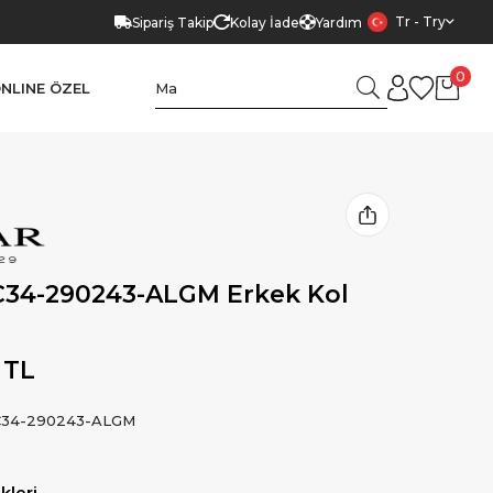
Tr - Try
Sipariş Takip
Kolay İade
Yardım
0
NLINE ÖZEL
C34-290243-ALGM Erkek Kol
 TL
34-290243-ALGM
leri