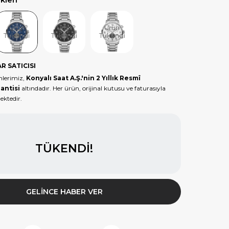
Ürün
Ürün
Ürün
Tükendi
Tükendi
Tükendi
R SATICISI
lerimiz,
Konyalı Saat A.Ş.'nin 2 Yıllık Resmî
antisi
altındadır. Her ürün, orijinal kutusu ve faturasıyla
ektedir.
TÜKENDI!
GELINCE HABER VER